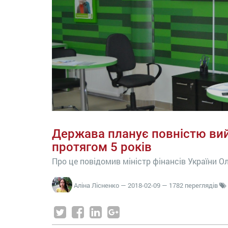
Держава планує повністю вий
протягом 5 років
Про це повідомив міністр фінансів України 
Аліна Лісненко
—
2018-02-09
— 1782 переглядів