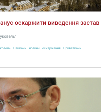
ланує оскаржити виведення застав
уковель"
ковель
Нацбанк
новини
оскарження
Приватбанк