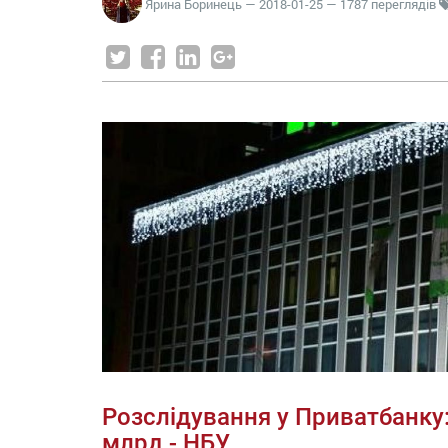
Ярина Боринець
—
2018-01-25
— 1787 переглядів
Розслідування у Приватбанку:
млрд - НБУ