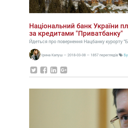
Національний банк України п
за кредитами "Приватбанку"
Йдеться про повернення Нацбанку курорту "Б
Ірина Капуш
—
2018-03-08
— 1857 переглядів
Бу