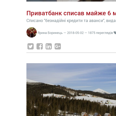
Приватбанк списав майже 6 м
Списано "безнадійні кредити та аванси", вида
Ярина Боринець
—
2018-05-02
— 1875 переглядів