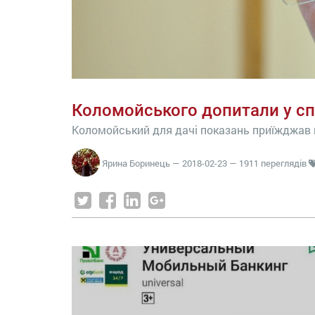
Коломойського допитали у спр
Коломойський для дачі показань приїжджав 
Ярина Боринець
—
2018-02-23
— 1911 переглядів