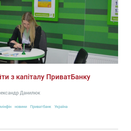
ти з капіталу ПриватБанку
Олександр Данилюк
мінфін
новини
Приватбанк
Україна