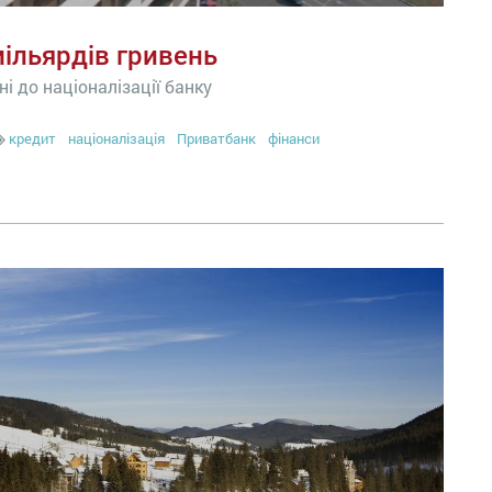
ільярдів гривень
ні до націоналізації банку
кредит
націоналізація
Приватбанк
фінанси