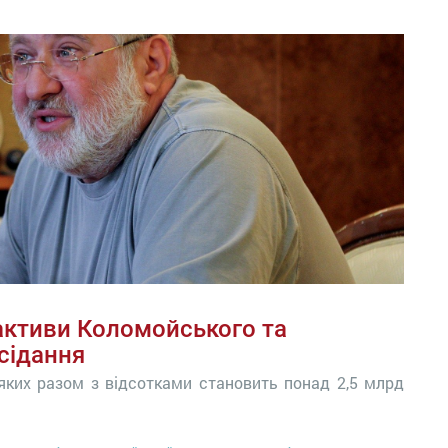
активи Коломойського та
сідання
яких разом з відсотками становить понад 2,5 млрд