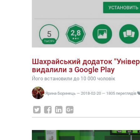
Шахрайський додаток "Універ
видалили з Google Play
Його встановили до 10 000 чоловік
Ярина Боринець
—
2018-02-20
— 1805 переглядів