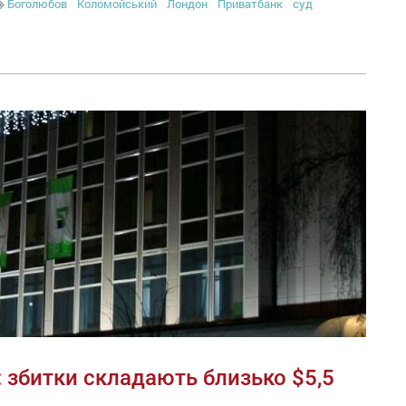
Боголюбов
Коломойський
Лондон
Приватбанк
суд
 збитки складають близько $5,5