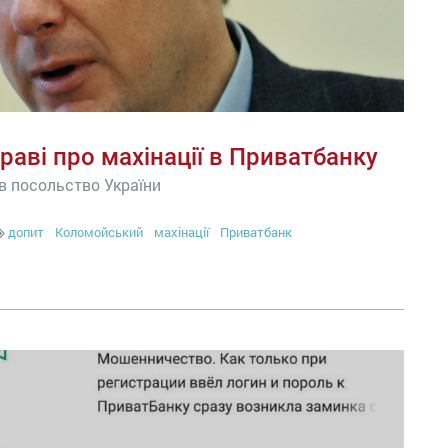
аві про махінації в Приватбанку
в посольство України
допит
Коломойський
махінації
Приватбанк