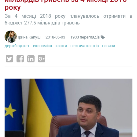
року
За 4 місяці 2018 року планувалось отримати в
бюджет 277,5 мільярдів гривень
Ірина Капуш
—
2018-05-03
— 1903 переглядів
держбюджет
економіка
кошти
нестача коштів
новини