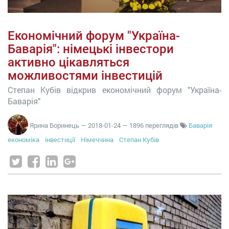
Економічний форум "Україна-
Баварія": німецькі інвестори
активно цікавляться
можливостями інвестицій
Степан Кубів відкрив економічний форум "Україна-
Баварія"
Ярина Боринець
—
2018-01-24
— 1896 переглядів
Баварія
економіка
інвестиції
Німеччина
Степан Кубів