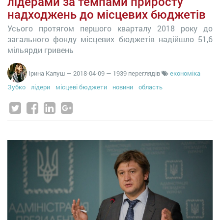
лідерами за темпами приросту
надходжень до місцевих бюджетів
Усього протягом першого кварталу 2018 року до
загального фонду місцевих бюджетів надійшло 51,6
мільярди гривень
Ірина Капуш
—
2018-04-09
— 1939 переглядів
економіка
Зубко
лідери
місцеві бюджети
новини
область