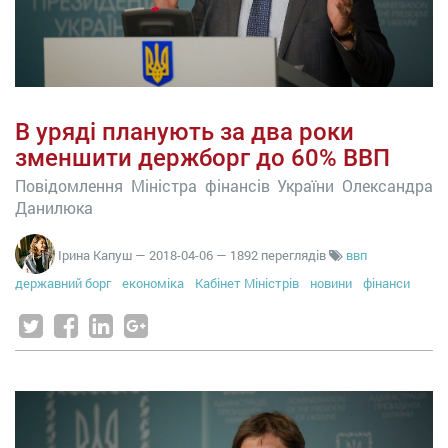
В уряді планують за два роки
зменшити держборг до 60% ВВП
Повідомлення Міністра фінансів України Олександра
Данилюка
Ірина Капуш
—
2018-04-06
— 1892 переглядів
ввп
державний борг
економіка
Кабінет Міністрів
новини
фінанси