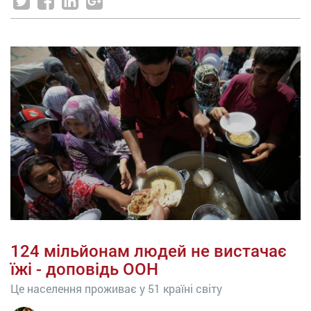
124 мільйонам людей не вистачає
їжі - доповідь ООН
Це населення проживає у 51 країні світу