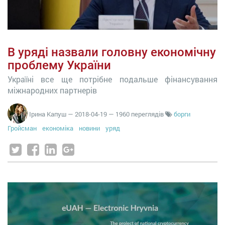
В уряді назвали головну економічну
проблему України
Україні все ще потрібне подальше фінансування
міжнародних партнерів
Ірина Капуш
—
2018-04-19
— 1960 переглядів
борги
Гройсман
економіка
новини
уряд