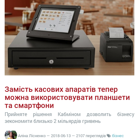
Замість касових апаратів тепер
можна використовувати планшети
та смартфони
Прийняте рішення Кабміном дозволить бізнесу
зекономити близько 2 мільярдів гривень
Аліна Лісненко
—
2018-06-13
— 2107 переглядів
бізнес