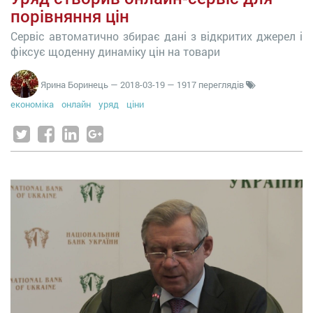
порівняння цін
Сервіс автоматично збирає дані з відкритих джерел і
фіксує щоденну динаміку цін на товари
Ярина Боринець
—
2018-03-19
— 1917 переглядів
економіка
онлайн
уряд
ціни