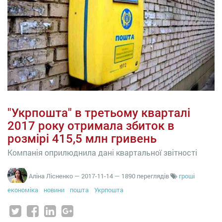
"Укрпошта" в третьому кварталі
2017 року отримала збиток в
розмірі 415,5 млн гривень
Компанія оприлюднила дані квартальної звітності
Аліна Лісненко
—
2017-11-14
— 1890 переглядів
гроші
економіка
новини
пошта
Укрпошта