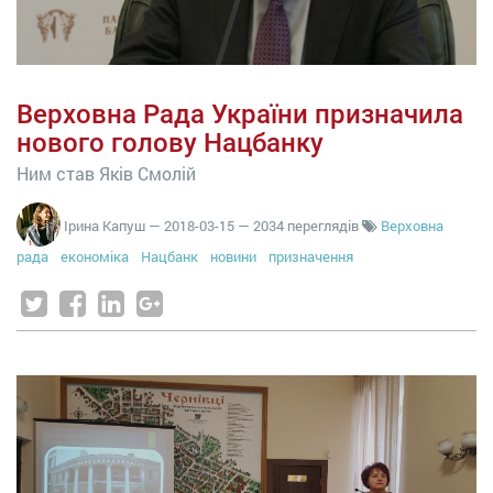
Верховна Рада України призначила
нового голову Нацбанку
Ним став Яків Смолій
Ірина Капуш
—
2018-03-15
— 2034 переглядів
Верховна
рада
економіка
Нацбанк
новини
призначення