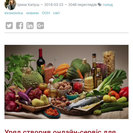
Ірина Капуш
—
2018-03-23
— 2048 переглядів
голод
економіка
новини
ООН
світ
Уряд створив онлайн-сервіс для