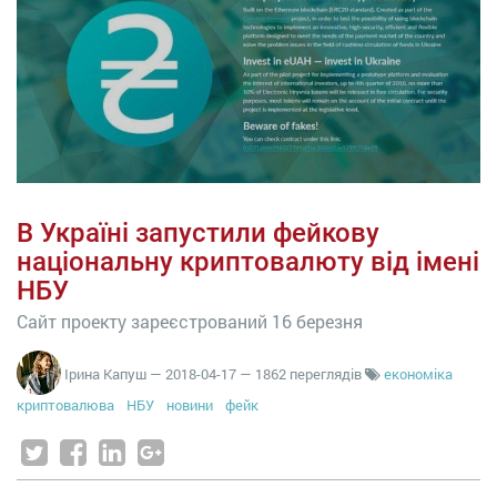
В Україні запустили фейкову
національну криптовалюту від імені
НБУ
Сайт проекту зареєстрований 16 березня
Ірина Капуш
—
2018-04-17
— 1862 переглядів
економіка
криптовалюва
НБУ
новини
фейк