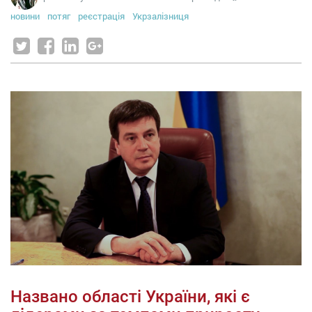
новини
потяг
реєстрація
Укрзалізниця
Названо області України, які є