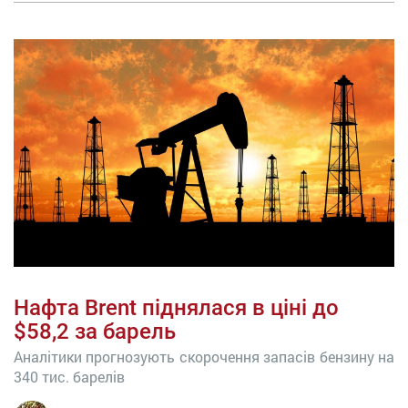
Нафта Brent піднялася в ціні до
$58,2 за барель
Аналітики прогнозують скорочення запасів бензину на
340 тис. барелів