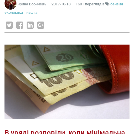
Ярина Боринець
—
2017-10-18
— 1601 переглядів
бензин
економіка
нафта
В уряді розповіли, коли мінімальна