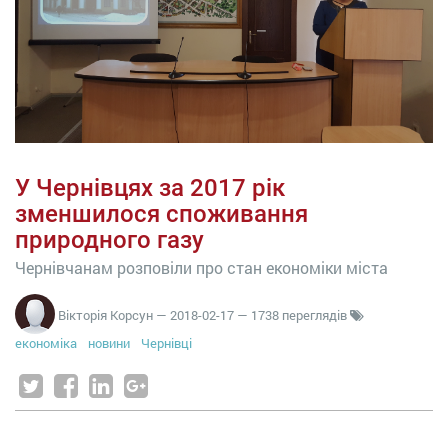
У Чернівцях за 2017 рік
зменшилося споживання
природного газу
Чернівчанам розповіли про стан економіки міста
Вікторія Корсун
—
2018-02-17
— 1738 переглядів
економіка
новини
Чернівці