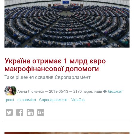
Україна отримає 1 млрд євро
макрофінансової допомоги
Таке рішення схвалив Європарламент
Аліна Лісненко
—
2018-06-13
— 2170 переглядів
бюджет
гроші
економіка
Європарламент
Україна