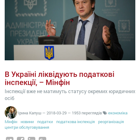
В Україні ліквідують податкові
інспекції, – Мінфін
Інспекції вже не матимуть статусу окремих юридичних
осіб
Ірина Капуш
—
2018-03-29
— 1953 переглядів
економіка
Мінфін
новини
податки
податкова інспекція
реорганізація
центри обслуговування