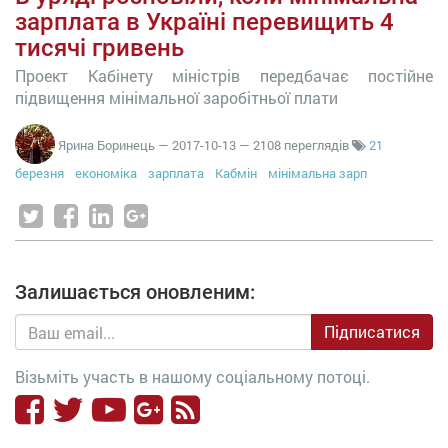
зарплата в Україні перевищить 4
тисячі гривень
Проект Кабінету міністрів передбачає постійне
підвищення мінімальної заробітньої плати
Ярина Боринець
—
2017-10-13
— 2108 переглядів
21
березня
економіка
зарплата
Кабмін
мінімальна зарп
Залишається оновленим:
Підписатися
Візьміть участь в нашому соціальному потоці.