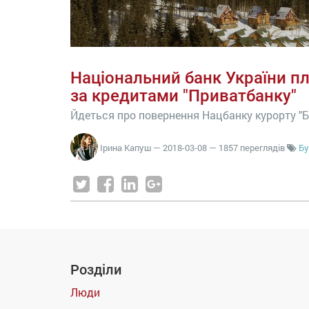
Національний банк України п
за кредитами "Приватбанку"
Йдеться про повернення Нацбанку курорту "Б
Ірина Капуш
—
2018-03-08
— 1857 переглядів
Бу
Розділи
Люди