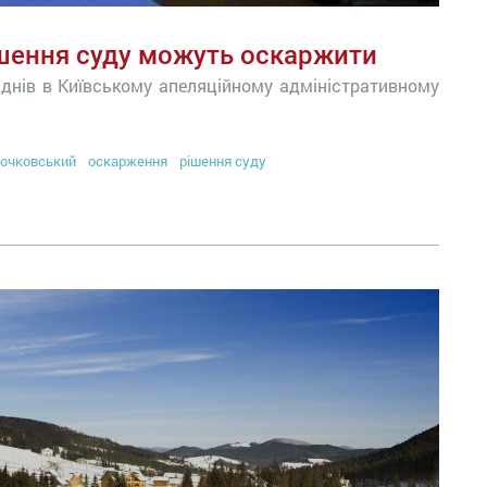
ішення суду можуть оскаржити
днів в Київському апеляційному адміністративному
очковський
оскарження
рішення суду