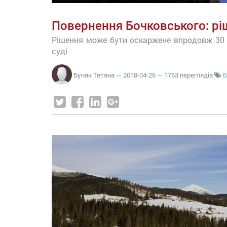
Повернення Бочковського: р
Рішення може бути оскаржене впродовж 30 
суді
Буняк Тетяна
—
2018-04-26
— 1763 переглядів
Б