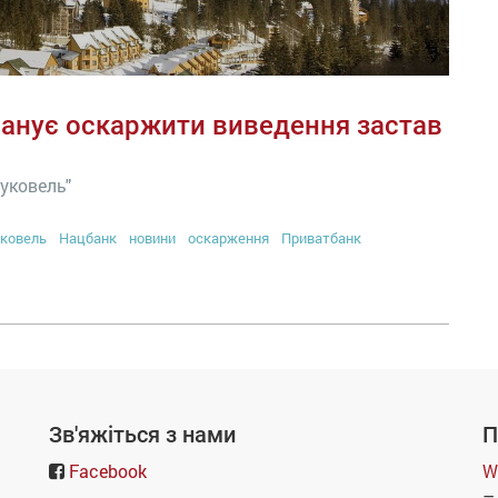
ланує оскаржити виведення застав
уковель"
ковель
Нацбанк
новини
оскарження
Приватбанк
Зв'яжіться з нами
П
Facebook
W
–