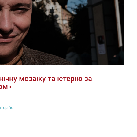
ічну мозаїку та істерію за
ом»
нтерв'ю