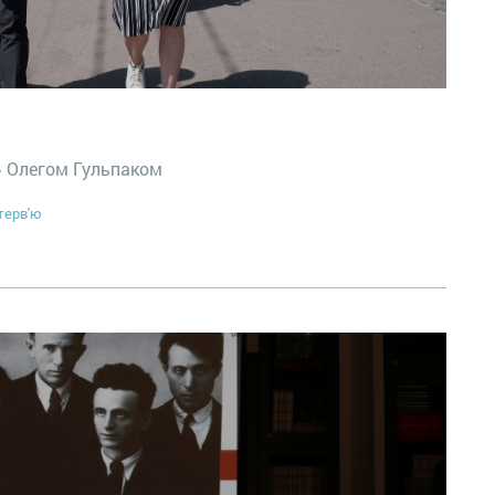
» Олегом Гульпаком
терв'ю