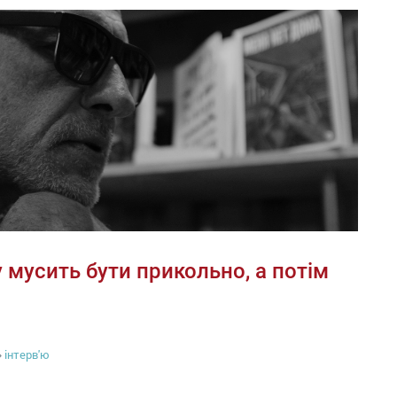
 мусить бути прикольно, а потім
інтерв'ю