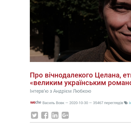
Про вічнодалекого Целана, етн
«великим українським роман
Інтерв’ю з Андрієм Любкою
Василь Вовк
—
2020-10-30
— 35467 переглядів
і