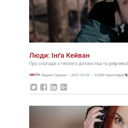
Люди: Інґа Кейван
Про спогади з теплого дитинства та рефлексії
Вадим Герман
—
2021-03-29
— 33589 переглядів