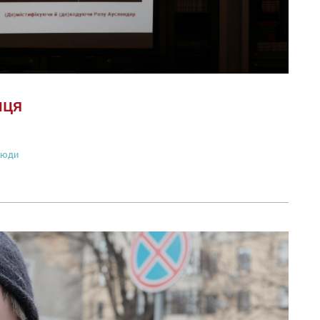
нця
люди