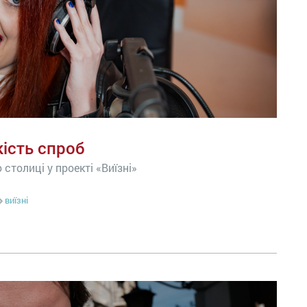
кість спроб
 столиці у проекті «Виїзні»
виїзні