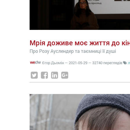
Мрія доживе моє життя до кі
Про Розу Ауслендер та таємниці її душі
Єгор Дьомін
—
2021-05-29
— 32740 переглядів