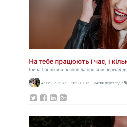
На тебе працюють і час, і кіль
Ірина Саннікова розповіла про свій переїзд до
Аліна Лісненко
—
2021-01-16
— 34286 переглядів