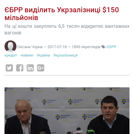
ЄБРР виділить Укрзалізниці $150
мільйонів
На ці кошти закуплять 6,5 тисяч відкритих вантажних
вагонів
Оксана Чорна
—
2017-07-18
— 1895 переглядів
ЄБРР
кредит
новини
Україна
Укрзалізниця