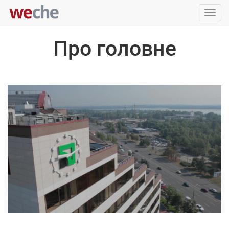
Упра
пере
Про головне