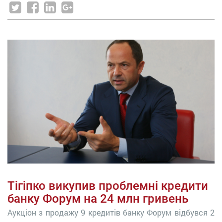
Тігіпко викупив проблемні кредити
банку Форум на 24 млн гривень
Аукціон з продажу 9 кредитів банку Форум відбувся 2