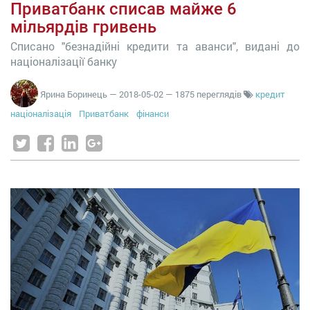
Приватбанк списав майже 6
мільярдів гривень
Списано "безнадійні кредити та аванси", видані до
націоналізації банку
Ярина Боринець
—
2018-05-02
— 1875 переглядів
кредит
націоналізація
Приватбанк
фінанси