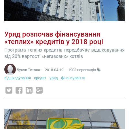
Уряд розпочав фінансування
«теплих» кредитів у 2018 році
Програма теплих кредитів передбачає відшкодування
від 20% вартості «негазових» котлів
Буняк Тетяна
—
2018-04-19
— 1903 переглядів
відшкодування
кредит
уряд
фінансування