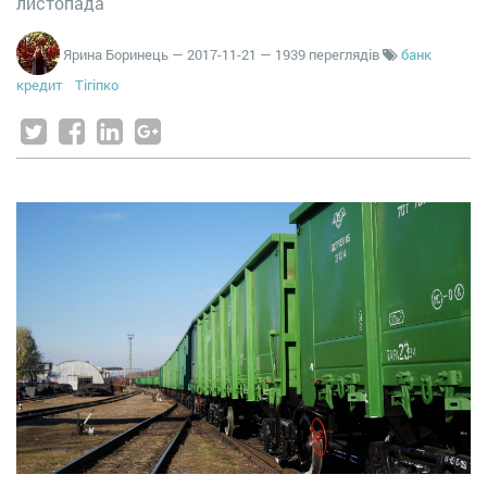
листопада
Ярина Боринець
—
2017-11-21
— 1939 переглядів
банк
кредит
Тігіпко