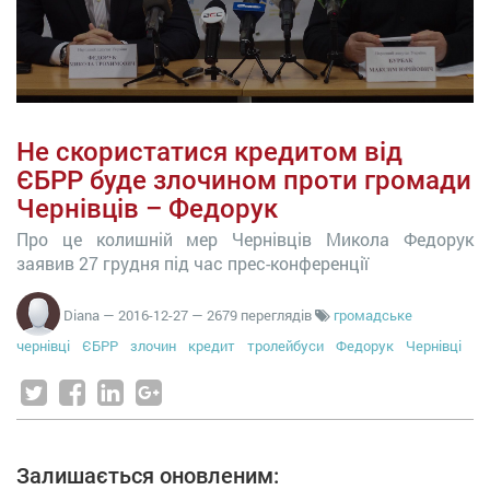
Не скористатися кредитом від
ЄБРР буде злочином проти громади
Чернівців – Федорук
Про це колишній мер Чернівців Микола Федорук
заявив 27 грудня під час прес-конференції
Diana
—
2016-12-27
— 2679 переглядів
громадське
чернівці
ЄБРР
злочин
кредит
тролейбуси
Федорук
Чернівці
Залишається оновленим: