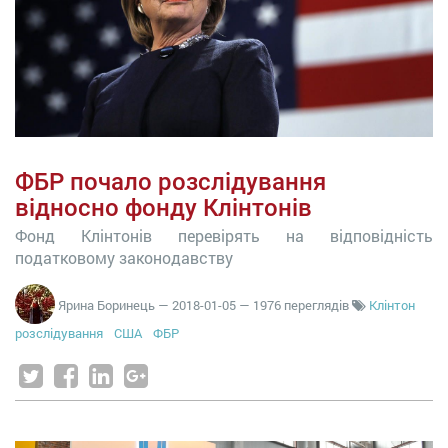
ФБР почало розслідування
відносно фонду Клінтонів
Фонд Клінтонів перевірять на відповідність
податковому законодавству
Ярина Боринець
—
2018-01-05
— 1976 переглядів
Клінтон
розслідування
США
ФБР