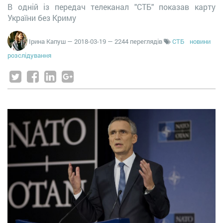
В одній із передач телеканал "СТБ" показав карту
України без Криму
Ірина Капуш
—
2018-03-19
— 2244 переглядів
CТБ
новини
розслідування