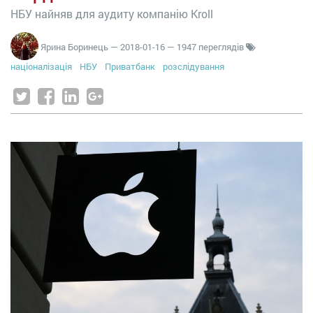
НБУ найняв для аудиту компанію Kroll
Ярина Боринець
—
2018-01-16
— 1947 переглядів
націоналізація
НБУ
Приватбанк
розслідування