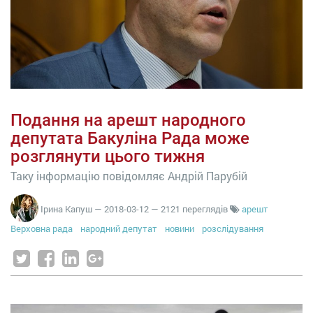
Подання на арешт народного
депутата Бакуліна Рада може
розглянути цього тижня
Таку інформацію повідомляє Андрій Парубій
Ірина Капуш
—
2018-03-12
— 2121 переглядів
арешт
Верховна рада
народний депутат
новини
розслідування