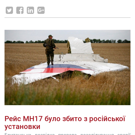
Рейс МН17 було збито з російської
установки
Британська розвідка провела розслідування аварії