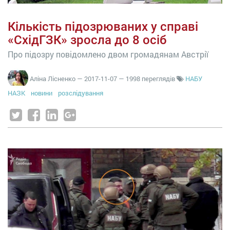
Кількість підозрюваних у справі
«СхідГЗК» зросла до 8 осіб
Про підозру повідомлено двом громадянам Австрії
Аліна Лісненко
—
2017-11-07
— 1998 переглядів
НАБУ
НАЗК
новини
розслідування