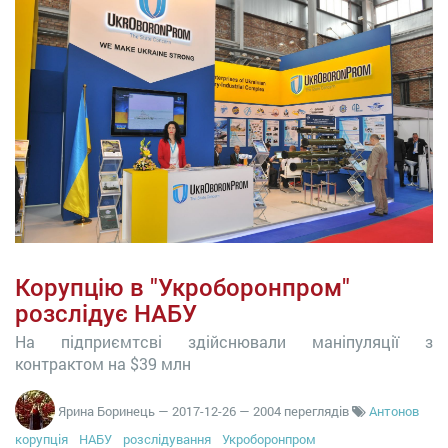
Корупцію в "Укроборонпром"
розслідує НАБУ
На підприємтсві здійснювали маніпуляції з
контрактом на $39 млн
Ярина Боринець
—
2017-12-26
— 2004 переглядів
Антонов
корупція
НАБУ
розслідування
Укроборонпром