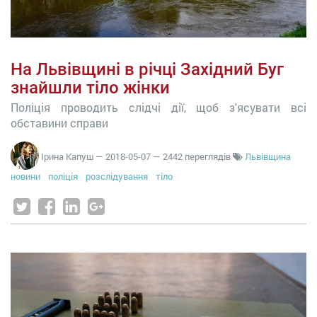
На Львівщині в річці Західний Буг
знайшли тіло жінки
Поліція проводить слідчі дії, щоб з'ясувати всі
обставини справи
Ірина Капуш
—
2018-05-07
— 2442 переглядів
Львівщина
новини
поліція
розслідування
тіло