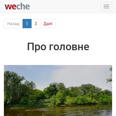
Упра
пере
Назад
1
2
Далі
Про головне