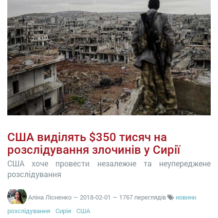
США виділять $350 тисяч на
розслідування злочинів у Сирії
США хоче провести незалежне та неупереджене
розслідування
Аліна Лісненко
—
2018-02-01
— 1767 переглядів
новини
розслідування
Сирія
США