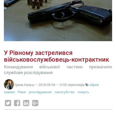
У Рівному застрелився
військовослужбовець-контрактник
Командування військової частини призначило
службове розслідування
Ірина Капуш
—
2018-05-04
— 2155 переглядів
зброя
новини
Рівне
розслідування
самогубство
смерть