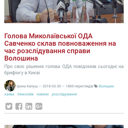
Голова Миколаївської ОДА
Савченко склав повноваження на
час розслідування справи
Волошина
Про своє рішення голова ОДА повідомив сьогодні на
брифінгу в Києві
Ірина Капуш
—
2018-03-30
— 1869 переглядів
Волошин
заява
Миколаїв
новини
розслідування