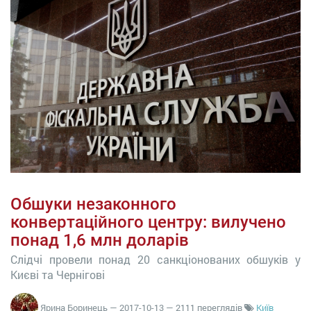
Обшуки незаконного
конвертаційного центру: вилучено
понад 1,6 млн доларів
Слідчі провели понад 20 санкціонованих обшуків у
Києві та Чернігові
Ярина Боринець
—
2017-10-13
— 2111 переглядів
Київ