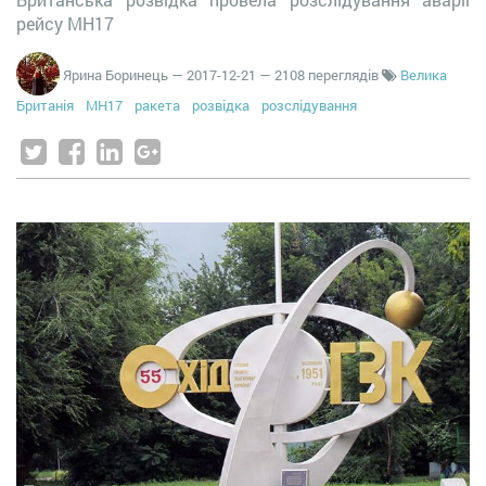
рейсу МН17
Ярина Боринець
—
2017-12-21
— 2108 переглядів
Велика
Британія
МН17
ракета
розвідка
розслідування