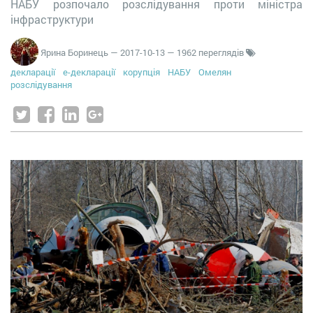
НАБУ розпочало розслідування проти міністра
інфраструктури
Ярина Боринець
—
2017-10-13
— 1962 переглядів
декларації
е-декларації
корупція
НАБУ
Омелян
розслідування