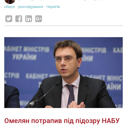
обшук
розслідування
Чернігів
Омелян потрапив під підозру НАБУ