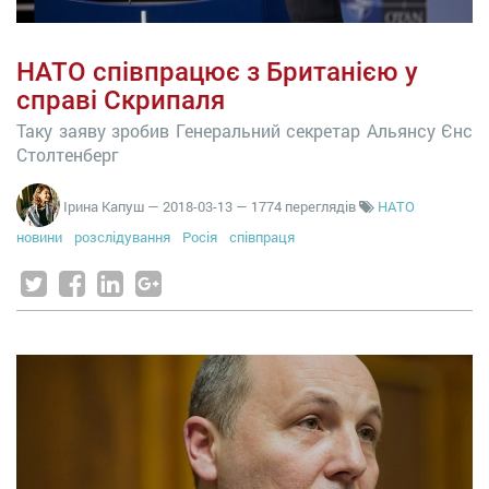
НАТО співпрацює з Британією у
справі Скрипаля
Таку заяву зробив Генеральний секретар Альянсу Єнс
Столтенберг
Ірина Капуш
—
2018-03-13
— 1774 переглядів
НАТО
новини
розслідування
Росія
співпраця