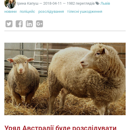
Ірина Капуш
—
2018-04-11
— 1982 переглядів
Львів
новини
поліцейс
розслідування
тілесні ушкодження
Уряд Австралії буде розслідувати