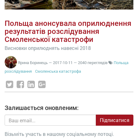
Польща анонсувала оприлюднення
результатів розслідування
Смоленської катастрофи
Висновки оприлюднять навесні 2018
Ярина Боринець
—
2017-10-11
— 2040 переглядів
Польща
розслідування
Смоленська катастрофа
Залишається оновленим:
Підписатися
Візьміть участь в нашому соціальному потоці.