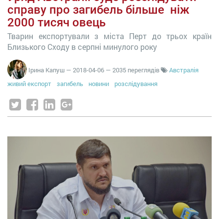
справу про загибель більше ніж
2000 тисяч овець
Тварин експортували з міста Перт до трьох країн
Близького Сходу в серпні минулого року
Ірина Капуш
—
2018-04-06
— 2035 переглядів
Австралія
живий експорт
загибель
новини
розслідування