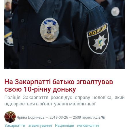
На Закарпатті батько згвалтував
свою 10-річну доньку
Поліція Закарпаття розслідує справу чоловіка, який
підозрюється в зґвалтуванні малолітньої
Ярина Боринець
—
2018-03-26
— 2509 переглядів
Закарпаття
згвалтування
Нацполіція
неповнолітні