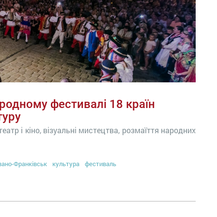
родному фестивалі 18 країн
туру
театр і кіно, візуальні мистецтва, розмаїття народних
вано-Франківськ
культура
фестиваль