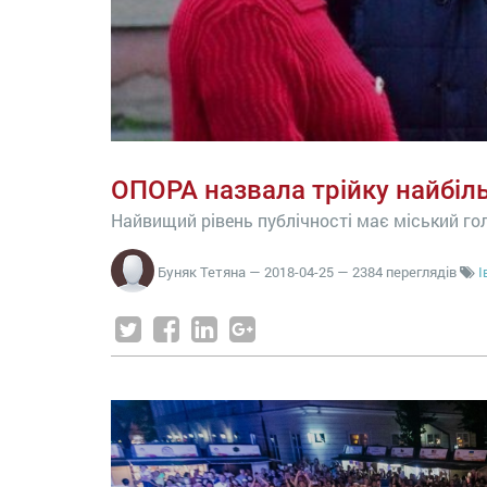
ОПОРА назвала трійку найбіль
Найвищий рівень публічності має міський го
Буняк Тетяна
—
2018-04-25
— 2384 переглядів
І