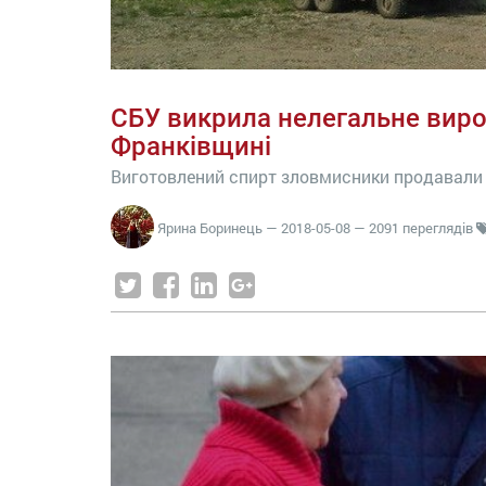
СБУ викрила нелегальне виро
Франківщині
Виготовлений спирт зловмисники продавали н
Ярина Боринець
—
2018-05-08
— 2091 переглядів