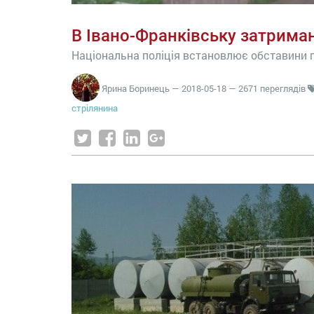
В Івано-Франківську затрима
Національна поліція встановлює обставини п
Ярина Боринець
—
2018-05-18
— 2671 переглядів
стрілянина