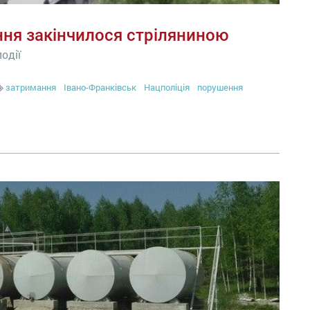
ння закінчилося стріляниною
одії
затримання
Івано-Франківськ
Нацполіція
порушення