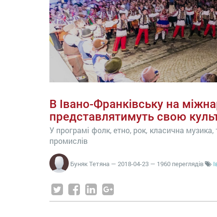
В Івано-Франківську на міжна
представлятимуть свою куль
У програмі фолк, етно, рок, класична музика, 
промислів
Буняк Тетяна
—
2018-04-23
— 1960 переглядів
І