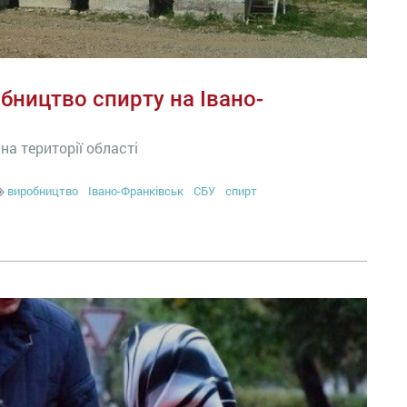
бництво спирту на Івано-
а території області
виробництво
Івано-Франківськ
СБУ
спирт