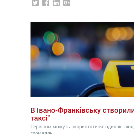
В Івано-Франківську створили
таксі"
Сервісом можуть скористатися: одинокі люди, 
громадян