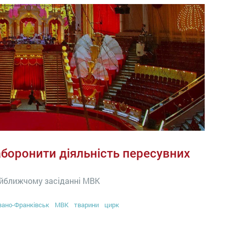
аборонити діяльність пересувних
айближчому засіданні МВК
вано-Франківськ
МВК
тварини
цирк