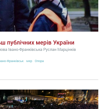
ш публічних мерів України
лова Івано-Франківська Руслан Марцінків
вано-Франківськ
мер
Опора