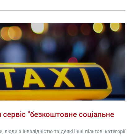
 сервіс "безкоштовне соціальне
люди з інвалідністю та деякі інші пільгові категорії