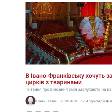
В Івано-Франківську хочуть з
цирків з тваринами
Питання про внесення змін заслухають на н
Буняк Тетяна
—
2018-04-19
— 1764 переглядів
І