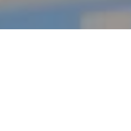
Виконком міської ради
Івано-Франківська
підтримав рішення про
створення соціального таксі:
послуга буде доступна для
мешканців міста та п'яти
приміських сіл
Одинокі люди, люди з інвалідністю та деякі