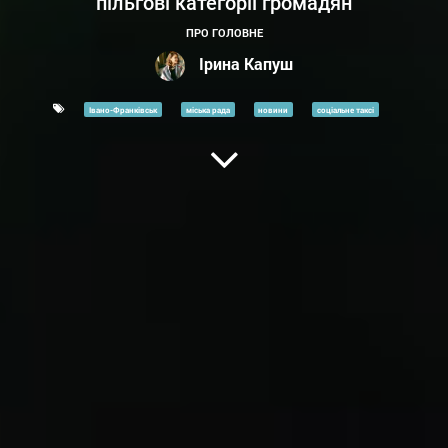
пільгові категорії громадян
ПРО ГОЛОВНЕ
Ірина Капуш
Івано-Франківськ
міська рада
новини
соціальне таксі