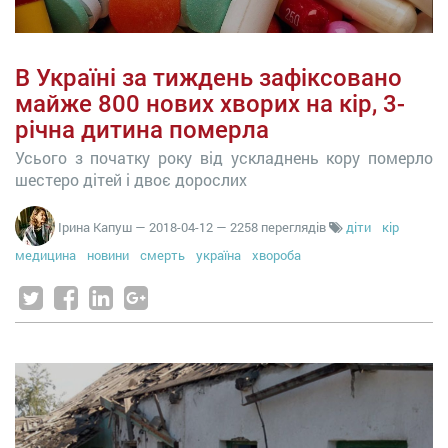
В Україні за тиждень зафіксовано
майже 800 нових хворих на кір, 3-
річна дитина померла
Усього з початку року від ускладнень кору померло
шестеро дітей і двоє дорослих
Ірина Капуш
—
2018-04-12
— 2258 переглядів
діти
кір
медицина
новини
смерть
україна
хвороба