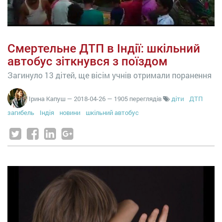
Смертельне ДТП в Індії: шкільний
автобус зіткнувся з поїздом
Загинуло 13 дітей, ще вісім учнів отримали поранення
Ірина Капуш
—
2018-04-26
— 1905 переглядів
діти
ДТП
загибель
Індія
новини
шкільний автобус