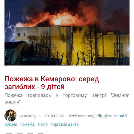
Пожежа в Кемерово: серед
загиблих - 9 дітей
Пожежа трапилась у торговому центрі "Зимняя
вишня"
Ірина Капуш
—
2018-03-26
— 2265 переглядів
діти
загиблі
новини
пожежа
Росія
торговий центр