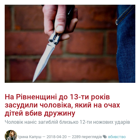
На Рівненщині до 13-ти років
засудили чоловіка, який на очах
дітей вбив дружину
Чоловік наніс загиблій близько 12-ти ножових ударів
Ірина Капуш
—
2018-04-20
— 2289 переглядів
вбивство