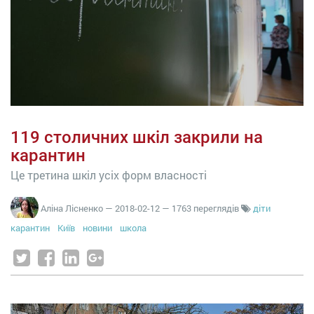
119 столичних шкіл закрили на
карантин
Це третина шкіл усіх форм власності
Аліна Лісненко
—
2018-02-12
— 1763 переглядів
діти
карантин
Київ
новини
школа