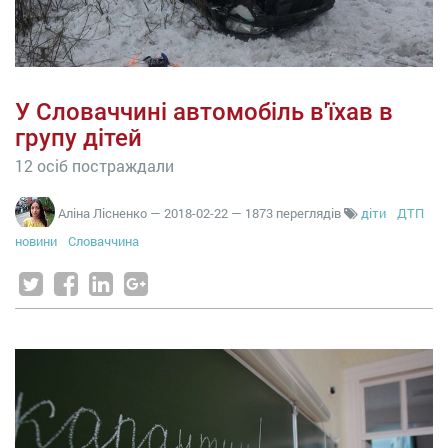
У Словаччині автомобіль в'їхав в
групу дітей
12 осіб постраждали
Аліна Лісненко
—
2018-02-22
— 1873 переглядів
діти
ДТП
новини
Словаччина