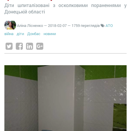
Діти шпиталізовані з осколковими пораненнями у
Донецькій області
Аліна Лісненко
—
2018-02-07
— 1759 переглядів
АТО
війна
діти
Донбас
новини