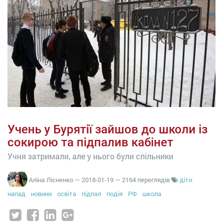
Учень у Бурятії зайшов до школи із
сокирою та підпалив кабінет
Учня затримали, але у нього були спільники
Аліна Лісненко
—
2018-01-19
— 2164 переглядів
діти
напад
новини
освіта
підпал
подія
РФ
школа