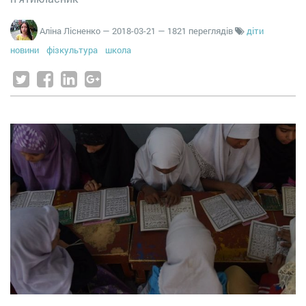
Аліна Лісненко
—
2018-03-21
— 1821 переглядів
діти
новини
фізкультура
школа