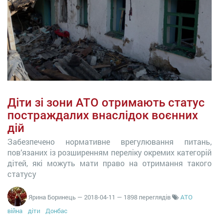
Діти зі зони АТО отримають статус
постраждалих внаслідок воєнних
дій
Забезпечено нормативне врегулювання питань,
пов’язаних із розширенням переліку окремих категорій
дітей, які можуть мати право на отримання такого
статусу
Ярина Боринець
—
2018-04-11
— 1898 переглядів
АТО
війна
діти
Донбас