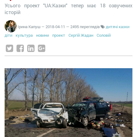
Усього проект "UA:Казки" тепер має 18 озвучених
історій
Ірина Капуш
—
2018-04-11
— 2495 переглядів
дитячі казки
діти
культура
новини
проект
Сергій Жадан
Соловій