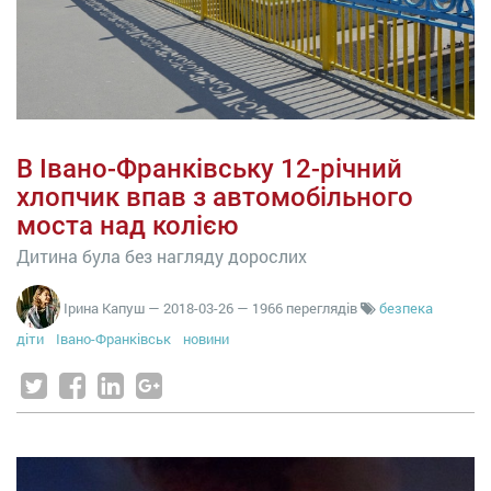
В Івано-Франківську 12-річний
хлопчик впав з автомобільного
моста над колією
Дитина була без нагляду дорослих
Ірина Капуш
—
2018-03-26
— 1966 переглядів
безпека
діти
Івано-Франківськ
новини