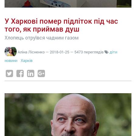
У Харкові помер підліток під час
того, як приймав душ
Хлопець отруївся чадним газом
Аліна Лісненко
—
2018-01-25
— 5473 переглядів
діти
новини
Харків