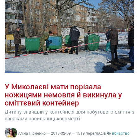
У Миколаєві мати порізала
ножицями немовля й викинула у
сміттєвий контейнер
Дитину знайшли у контейнері для побутового сміття з
ознаками насильницької смерті
Аліна Лісненко
—
2018-02-09
— 1819 переглядів
вбивство