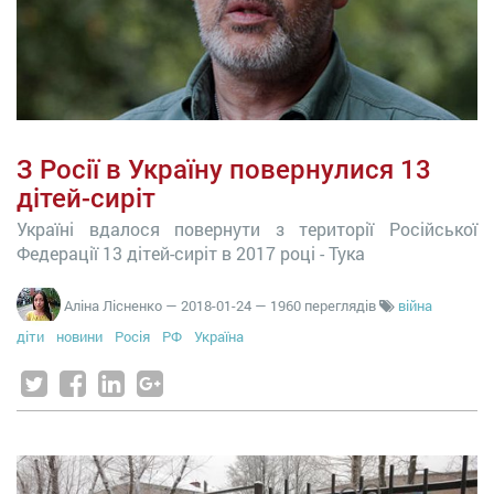
З Росії в Україну повернулися 13
дітей-сиріт
Україні вдалося повернути з території Російської
Федерації 13 дітей-сиріт в 2017 році - Тука
Аліна Лісненко
—
2018-01-24
— 1960 переглядів
війна
діти
новини
Росія
РФ
Україна