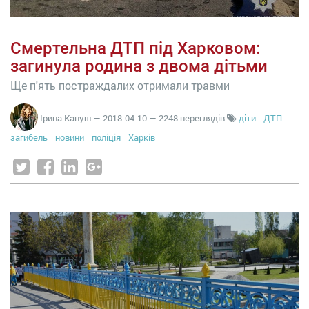
Смертельна ДТП під Харковом:
загинула родина з двома дітьми
Ще п'ять постраждалих отримали травми
Ірина Капуш
—
2018-04-10
— 2248 переглядів
діти
ДТП
загибель
новини
поліція
Харків