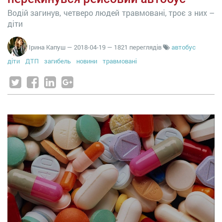
Водій загинув, четверо людей травмовані, троє з них –
діти
Ірина Капуш
—
2018-04-19
— 1821 переглядів
автобус
діти
ДТП
загибель
новини
травмовані