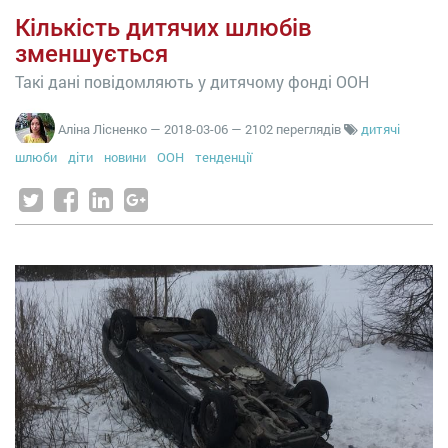
Кількість дитячих шлюбів
зменшується
Такі дані повідомляють у дитячому фонді ООН
Аліна Лісненко
—
2018-03-06
— 2102 переглядів
дитячі
шлюби
діти
новини
ООН
тенденції