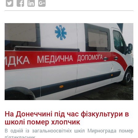
На Донеччині під час фізкультури в
школі помер хлопчик
В одній із загальноосвітніх шкіл Мирнограда помер
п'ятикласник