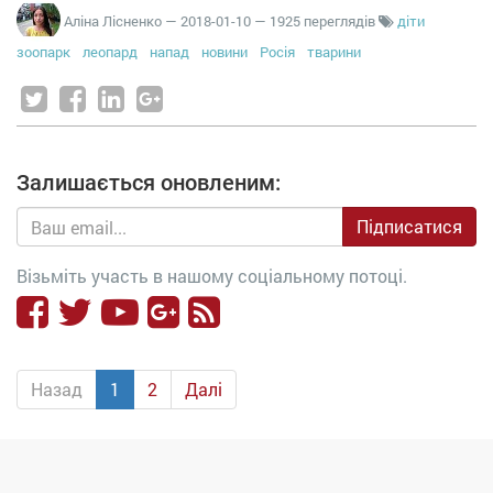
Аліна Лісненко
—
2018-01-10
— 1925 переглядів
діти
зоопарк
леопард
напад
новини
Росія
тварини
Залишається оновленим:
Підписатися
Візьміть участь в нашому соціальному потоці.
Назад
1
2
Далі