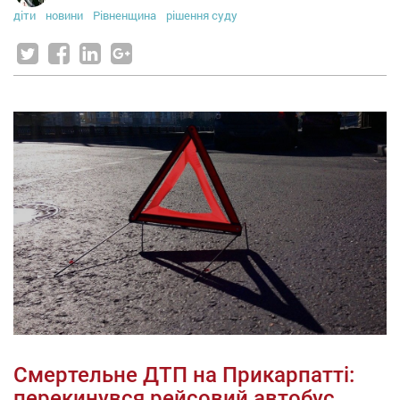
діти
новини
Рівненщина
рішення суду
Смертельне ДТП на Прикарпатті:
перекинувся рейсовий автобус