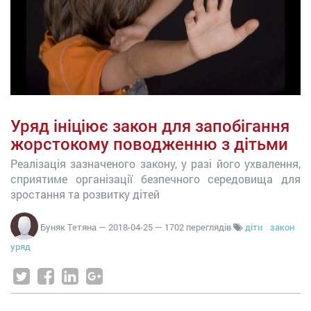
Уряд ініціює закон для запобігання
жорстокому поводженню з дітьми
Реалізація зазначеного закону, у разі його ухвалення,
сприятиме організації безпечного середовища для
зростання та розвитку дітей
Буняк Тетяна
—
2018-04-25
— 1702 переглядів
діти
закон
уряд