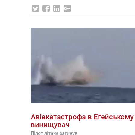
Авіакатастрофа в Егейському 
винищувач
Пілот літака загинув