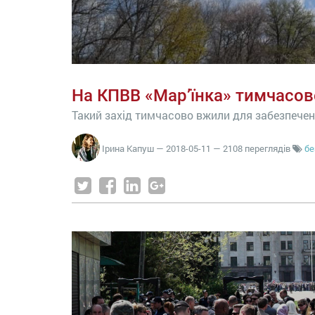
На КПВВ «Мар’їнка» тимчасо
Такий захід тимчасово вжили для забезпече
Ірина Капуш
—
2018-05-11
— 2108 переглядів
бе