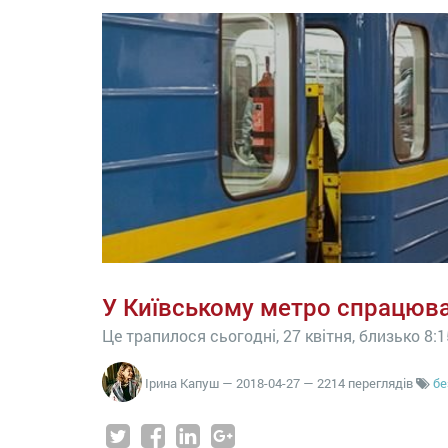
У Київському метро спрацюва
Це трапилося сьогодні, 27 квітня, близько 8:
Ірина Капуш
—
2018-04-27
— 2214 переглядів
бе