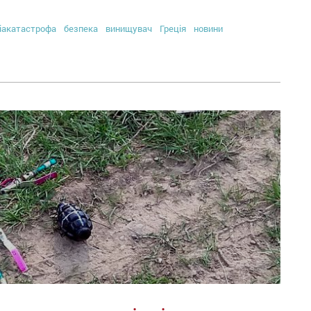
іакатастрофа
безпека
винищувач
Греція
новини