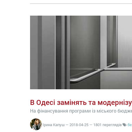
В Одесі замінять та модернізу
На фінансування програми із міського бюдже
Ірина Капуш
—
2018-04-25
— 1801 переглядів
бе