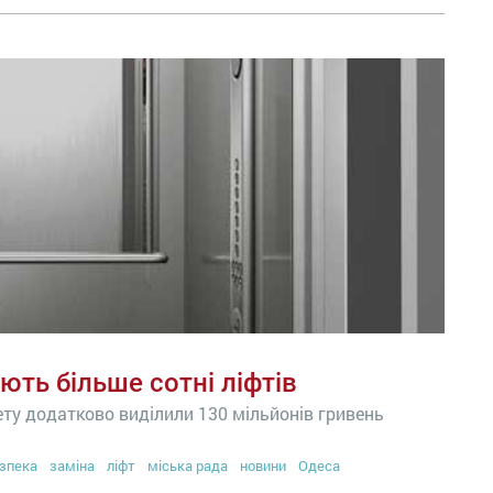
ють більше сотні ліфтів
ту додатково виділили 130 мільйонів гривень
зпека
заміна
ліфт
міська рада
новини
Одеса