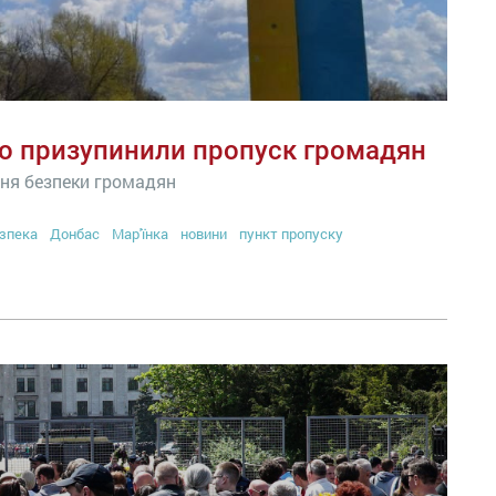
во призупинили пропуск громадян
ння безпеки громадян
зпека
Донбас
Мар'їнка
новини
пункт пропуску