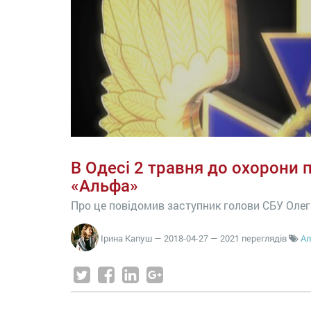
В Одесі 2 травня до охорони 
«Альфа»
Про це повідомив заступник голови СБУ Оле
Ірина Капуш
—
2018-04-27
— 2021 переглядів
А