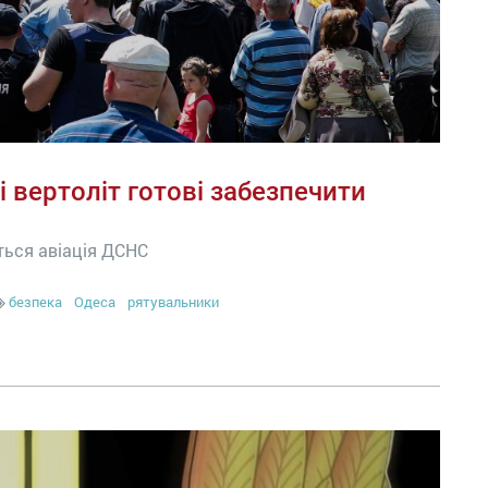
 і вертоліт готові забезпечити
ться авіація ДСНС
безпека
Одеса
рятувальники