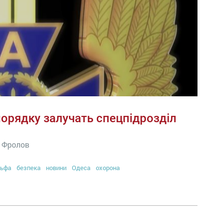
порядку залучать спецпідрозділ
г Фролов
льфа
безпека
новини
Одеса
охорона