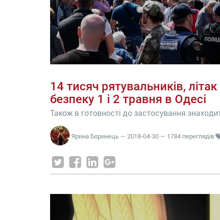
14 тисяч рятувальників, літак
безпеку 1 і 2 травня в Одесі
Також в готовності до застосування знаходи
Ярина Боринець
—
2018-04-30
— 1784 переглядів