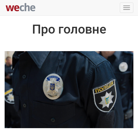
Упра
пере
Про головне