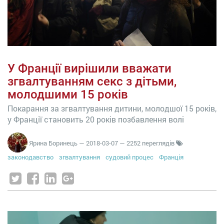
У Франції вирішили вважати
згвалтуванням секс з дітьми,
молодшими 15 років
Покарання за згвалтування дитини, молодшої 15 років,
у Франції становить 20 років позбавлення волі
Ярина Боринець
—
2018-03-07
— 2252 переглядів
законодавство
згвалтування
судовий процес
Франція