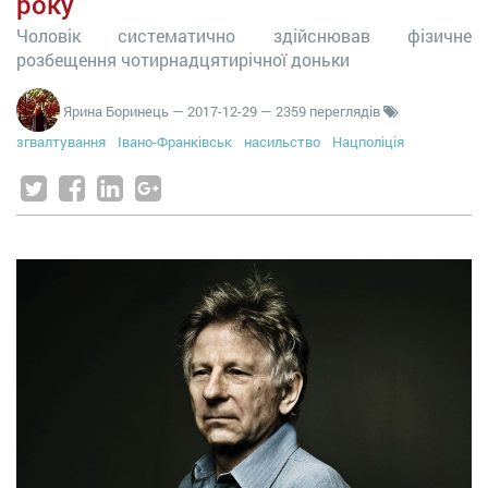
року
Чоловік систематично здійснював фізичне
розбещення чотирнадцятирічної доньки
Ярина Боринець
—
2017-12-29
— 2359 переглядів
згвалтування
Івано-Франківськ
насильство
Нацполіція