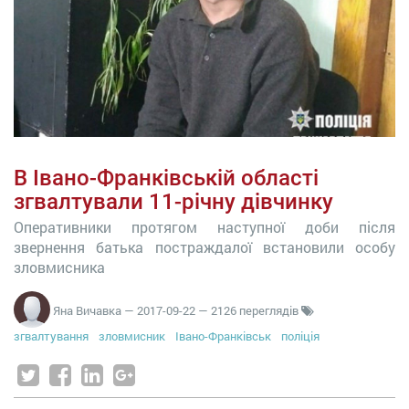
В Івано-Франківській області
згвалтували 11-річну дівчинку
Оперативники протягом наступної доби після
звернення батька постраждалої встановили особу
зловмисника
Яна Вичавка
—
2017-09-22
— 2126 переглядів
згвалтування
зловмисник
Івано-Франківськ
поліція