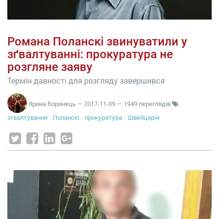
Романа Поланскі звинуватили у
зґвалтуванні: прокуратура не
розгляне заяву
Термін давності для розгляду завершився
Ярина Боринець
—
2017-11-09
— 1949 переглядів
згвалтування
Поланскі
прокуратура
Швейцарія