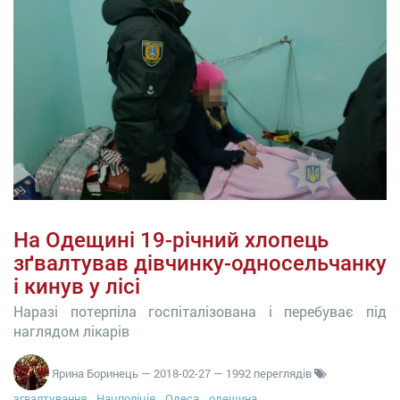
На Одещині 19-річний хлопець
зґвалтував дівчинку-односельчанку
і кинув у лісі
Наразі потерпіла госпіталізована і перебуває під
наглядом лікарів
Ярина Боринець
—
2018-02-27
— 1992 переглядів
згвалтування
Нацполіція
Одеса
одещина