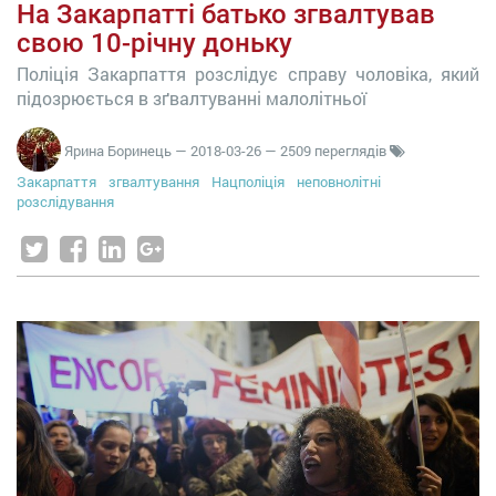
На Закарпатті батько згвалтував
свою 10-річну доньку
Поліція Закарпаття розслідує справу чоловіка, який
підозрюється в зґвалтуванні малолітньої
Ярина Боринець
—
2018-03-26
— 2509 переглядів
Закарпаття
згвалтування
Нацполіція
неповнолітні
розслідування