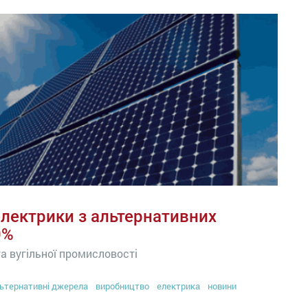
електрики з альтернативних
0%
а вугільної промисловості
ьтернативні джерела
виробництво
електрика
новини