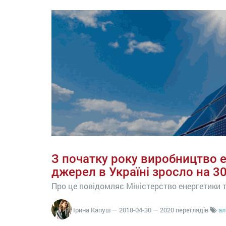
З початку року виробництво 
джерел в Україні зросло на 3
Про це повідомляє Міністерство енергетики т
Ірина Капуш
—
2018-04-30
— 2020 переглядів
ал