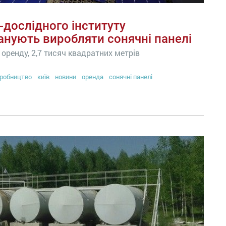
-дослідного інституту
анують виробляти сонячні панелі
оренду, 2,7 тисяч квадратних метрів
робництво
київ
новини
оренда
сонячні панелі