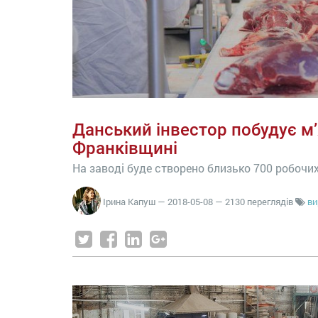
Данський інвестор побудує м’
Франківщині
На заводі буде створено близько 700 робочи
Ірина Капуш
—
2018-05-08
— 2130 переглядів
ви