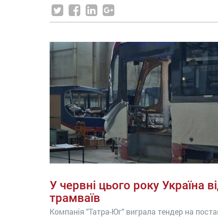
У червні цього року Україна 
трамваїв
Компанія "Татра-Юг" виграла тендер на постав