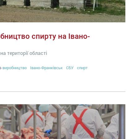
бництво спирту на Івано-
а території області
виробництво
Івано-Франківськ
СБУ
спирт