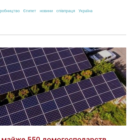
робництво
Єгипет
новини
співпраця
Україна
ку майже 550 домогосподарств