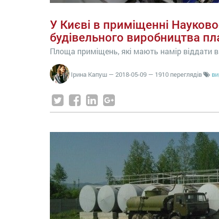
У Києві в приміщенні Науково
будівельного виробництва пл
Площа приміщень, які мають намір віддати в 
Ірина Капуш
—
2018-05-09
— 1910 переглядів
ви