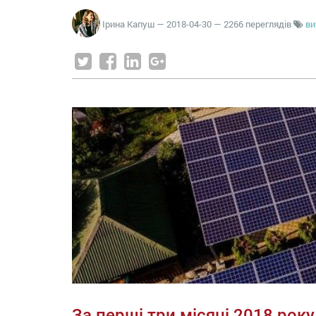
Ірина Капуш
—
2018-04-30
— 2266 переглядів
ви
За перші три місяці 2018 ро