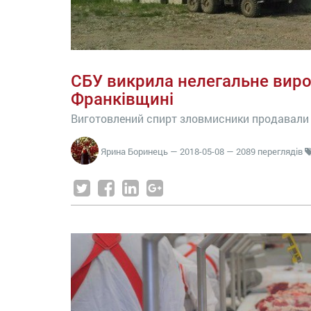
СБУ викрила нелегальне виро
Франківщині
Виготовлений спирт зловмисники продавали н
Ярина Боринець
—
2018-05-08
— 2089 переглядів