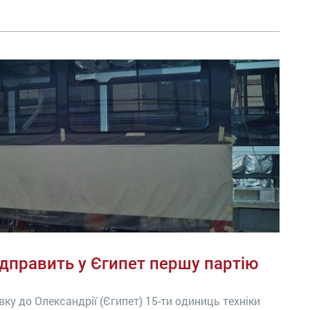
відправить у Єгипет першу партію
ку до Олександрії (Єгипет) 15-ти одиниць техніки