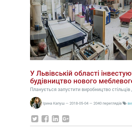
У Львівській області інвестую
будівництво нового меблевог
Планується запустити виробництво стільців 
Ірина Капуш
—
2018-05-04
— 2040 переглядів
ви