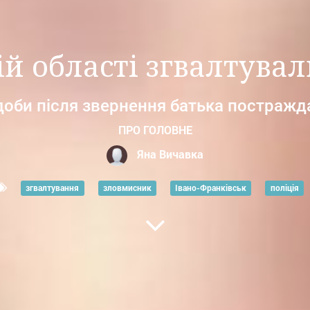
ій області згвалтувал
доби після звернення батька постражд
ПРО ГОЛОВНЕ
Яна Вичавка
згвалтування
зловмисник
Івано-Франківськ
поліція