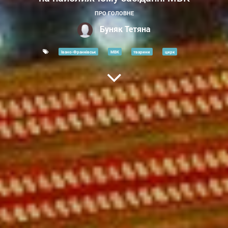
ПРО ГОЛОВНЕ
Буняк Тетяна
Івано-Франківськ
МВК
тварини
цирк