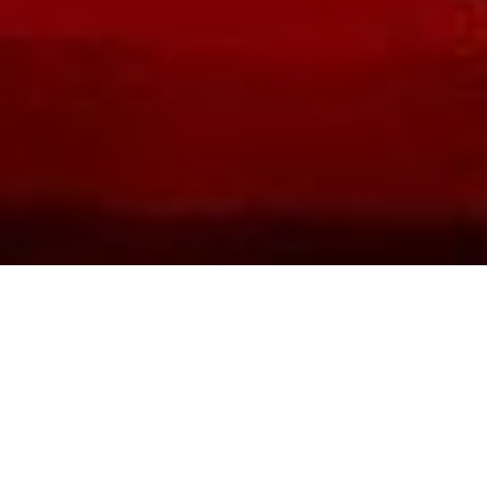
В Івано-Франківську
планують заборонити
діяльність пересувних