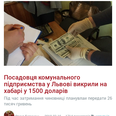
Посадовця комунального
підприємства у Львові викрили на
хабарі у 1500 доларів
Під час затримання чиновниці планувлаи передати 26
тисяч гривень
Ярина Боринець
—
2018-03-16
— 1714 переглядів
корупція