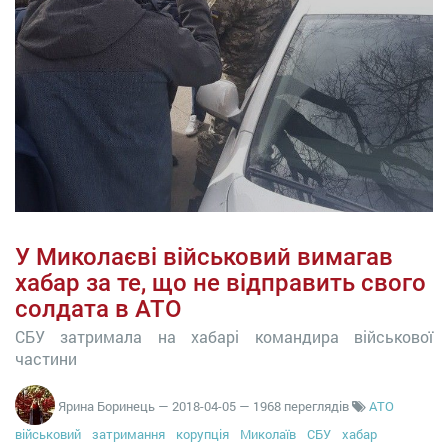
У Миколаєві військовий вимагав
хабар за те, що не відправить свого
солдата в АТО
СБУ затримала на хабарі командира військової
частини
Ярина Боринець
—
2018-04-05
— 1968 переглядів
АТО
військовий
затримання
корупція
Миколаїв
СБУ
хабар