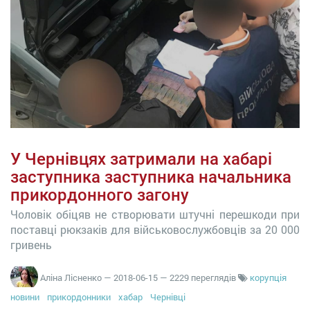
У Чернівцях затримали на хабарі
заступника заступника начальника
прикордонного загону
Чоловік обіцяв не створювати штучні перешкоди при
поставці рюкзаків для військовослужбовців за 20 000
гривень
Аліна Лісненко
—
2018-06-15
— 2229 переглядів
корупція
новини
прикордонники
хабар
Чернівці