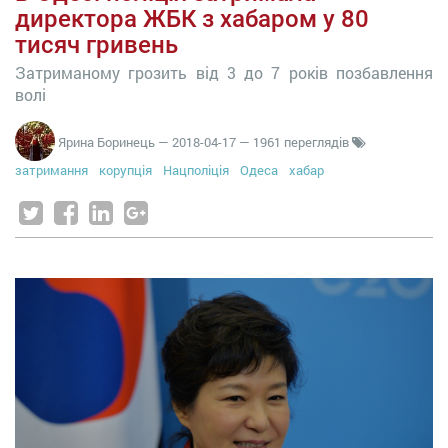
директора ЖБК з хабаром у 80
тисяч гривень
Затриманому грозить від 3 до 7 років позбавлення
волі
Ярина Боринець
—
2018-04-17
— 1961 переглядів
затримання
корупція
Нацполіція
Одеса
хабар