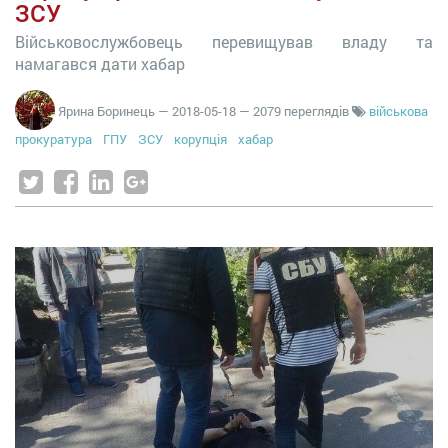
ЗСУ
Військовослужбовець перевищував владу та
намагався дати хабар
Ярина Боринець
—
2018-05-18
— 2079 переглядів
військова
прокуратура
ГПУ
ЗСУ
корупція
хабар