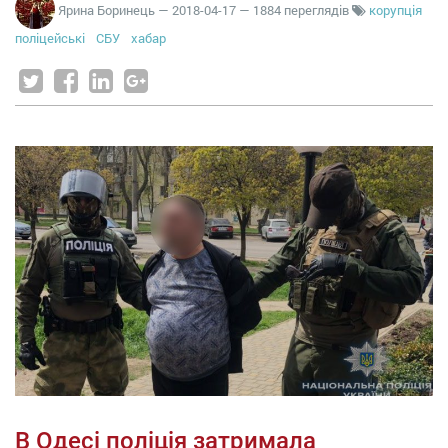
Ярина Боринець
—
2018-04-17
— 1884 переглядів
корупція
поліцейські
СБУ
хабар
В Одесі поліція затримала