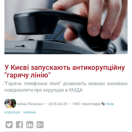
У Києві запускають антикорупційну
"гарячу лінію"
"Гаряча телефонна лінія" дозволить киянам анонімно
повідомляти про корупцію в КМДА
Аліна Лісненко
—
2018-04-20
— 1897 переглядів
Київ
корупція
новини