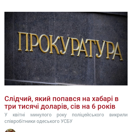
Слідчий, який попався на хабарі в
три тисячі доларів, сів на 6 років
У квітні минулого року поліцейського викрили
співробітники одеського УСБУ