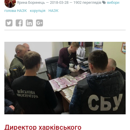
Ярина Боринець
—
2018-03-28
— 1902 переглядів
вибори
голова НАЗК
корупція
НАЗК
Директор харківського