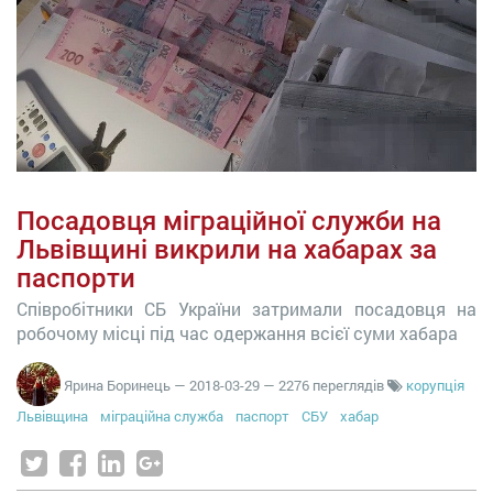
Посадовця міграційної служби на
Львівщині викрили на хабарах за
паспорти
Співробітники СБ України затримали посадовця на
робочому місці під час одержання всієї суми хабара
Ярина Боринець
—
2018-03-29
— 2276 переглядів
корупція
Львівщина
міграційна служба
паспорт
СБУ
хабар