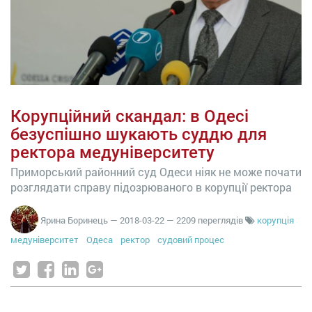
Корупційний скандал: в Одесі
безуспішно шукають суддю для
ректора медуніверситету
Приморський районний суд Одеси ніяк не може почати
розглядати справу підозрюваного в корупції ректора
Ярина Боринець
—
2018-03-22
— 2209 переглядів
корупція
медуніверситет
Одеса
ректор
судовий процес