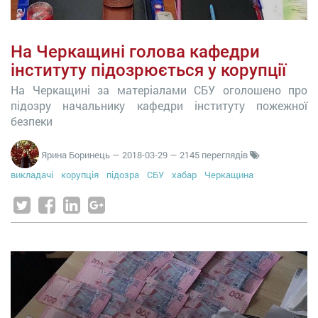
На Черкащині голова кафедри
інституту підозрюється у корупції
На Черкащині за матеріалами СБУ оголошено про
підозру начальнику кафедри інституту пожежної
безпеки
Ярина Боринець
—
2018-03-29
— 2145 переглядів
викладачі
корупція
підозра
СБУ
хабар
Черкащина