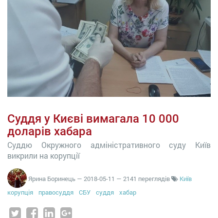
Суддя у Києві вимагала 10 000
доларів хабара
Суддю Окружного адміністративного суду Київ
викрили на корупції
Ярина Боринець
—
2018-05-11
— 2141 переглядів
Київ
корупція
правосуддя
СБУ
суддя
хабар