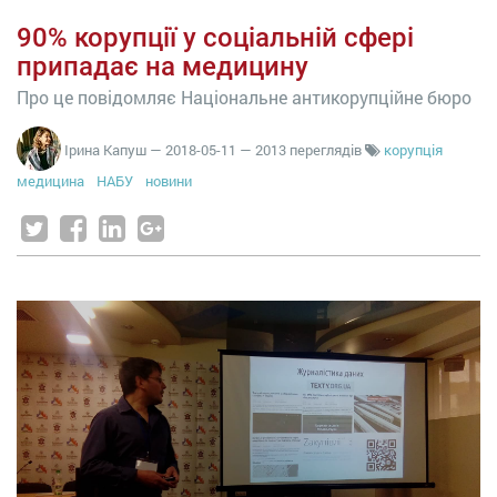
90% корупції у соціальній сфері
припадає на медицину
Про це повідомляє Національне антикорупційне бюро
Ірина Капуш
—
2018-05-11
— 2013 переглядів
корупція
медицина
НАБУ
новини