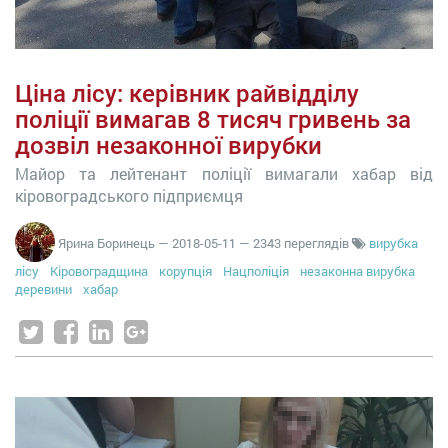
Ціна лісу: керівник райвідділу
поліції вимагав 8 тисяч гривень за
дозвіл незаконної вирубки
Майор та лейтенант поліції вимагали хабар від
кіровоградського підприємця
Ярина Боринець
—
2018-05-11
— 2343 переглядів
вирубка
лісу
Кіровоградщина
корупція
Нацполіція
незаконна вирубка
деревини
хабар