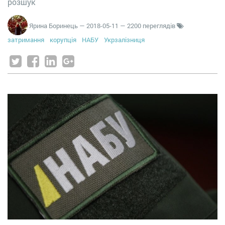
розшук
Ярина Боринець
—
2018-05-11
— 2200 переглядів
затримання
корупція
НАБУ
Укрзалізниця