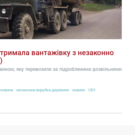
атримала вантажівку з незаконно
)
евиною, яку перевозили за підробленими дозвільними
уковина
незаконна вирубка деревини
новини
СБУ