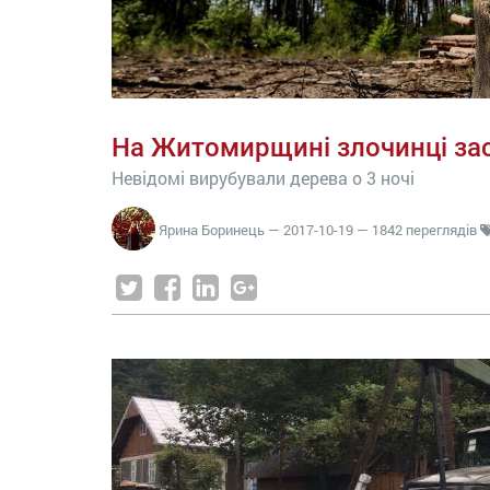
На Житомирщині злочинці зас
Невідомі вирубували дерева о 3 ночі
Ярина Боринець
—
2017-10-19
— 1842 переглядів