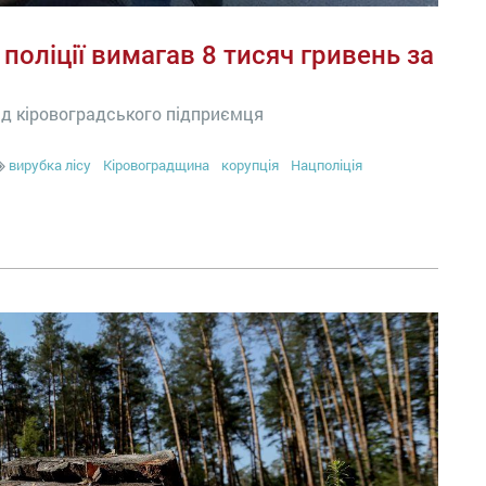
 поліції вимагав 8 тисяч гривень за
від кіровоградського підприємця
вирубка лісу
Кіровоградщина
корупція
Нацполіція