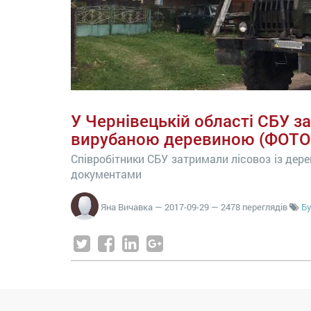
У Чернівецькій області СБУ з
вирубаною деревиною (ФОТО
Співробітники СБУ затримали лісовоз із дер
документами
Яна Вичавка
—
2017-09-29
— 2478 переглядів
Б