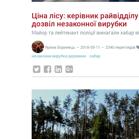
Ціна лісу: керівник райвідділу
дозвіл незаконної вирубки
Майор та лейтенант поліції вимагали хабар 
Ярина Боринець
—
2018-05-11
— 2340 переглядів
незаконна вирубка деревини
хабар