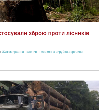
тосували зброю проти лісників
Житомирщина
злочин
незаконна вирубка деревини