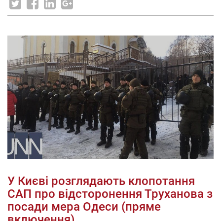
У Києві розглядають клопотання
САП про відсторонення Труханова з
посади мера Одеси (пряме
включення)