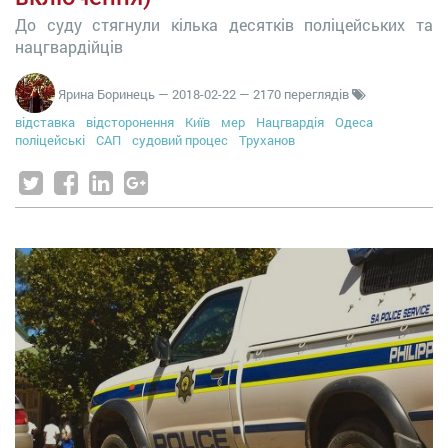
До суду стягнули кілька десятків поліцейських та
нацгвардійців
Ярина Боринець
—
2018-02-22
— 2170 переглядів
відставка
відсторонення
Київ
мер
Нацгвардія
Одеса
поліцейські
САП
судовий процес
Труханов