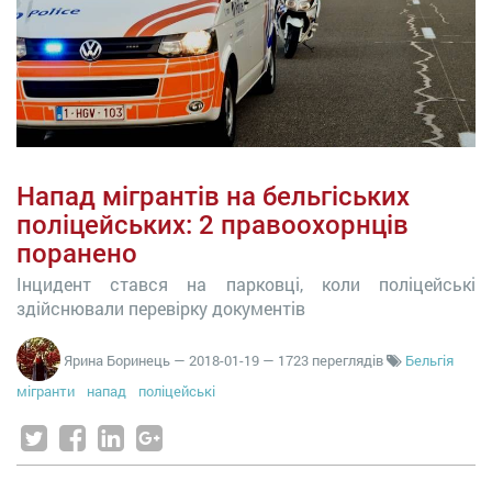
Напад мігрантів на бельгіських
поліцейських: 2 правоохорнців
поранено
Інцидент стався на парковці, коли поліцейські
здійснювали перевірку документів
Ярина Боринець
—
2018-01-19
— 1723 переглядів
Бельгія
мігранти
напад
поліцейські