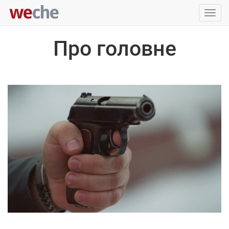
Упра
пере
Про головне