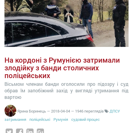
На кордоні з Румунією затримали
злодійку з банди столичних
поліцейських
Вісьмом членам банди оголосили про підозру і суд
обрав їм запобіжний захід у вигляді утримання під
вартою
Ярина Боринець
—
2018-04-04
— 1946 переглядів
ДПСУ
затримання
поліцейські
Румунія
судовий процес