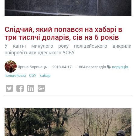
Слідчий, який попався на хабарі в
три тисячі доларів, сів на 6 років
У квітні минулого року поліцейського викрили
співробітники одеського УСБУ
Ярина Боринець
—
2018-04-17
— 1884 переглядів
корупція
поліцейські
СБУ
хабар