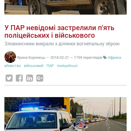
У ПАР невідомі застрелили п'ять
поліцейських і військового
Зловмисники викрали з ділянки вогнепальну зброю
Ярина Боринець
—
2018-02-21
— 1759 переглядів
Африка
вбивство
військовий
ПАР
поліцейські