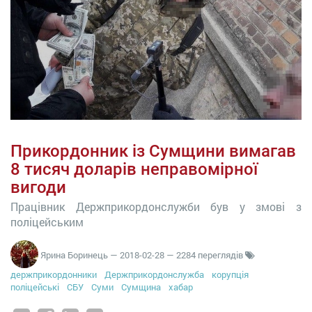
Прикордонник із Сумщини вимагав
8 тисяч доларів неправомірної
вигоди
Працівник Держприкордонслужби був у змові з
поліцейським
Ярина Боринець
—
2018-02-28
— 2284 переглядів
держприкордонники
Держприкордонслужба
корупція
поліцейські
СБУ
Суми
Сумщина
хабар