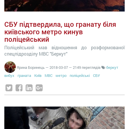
СБУ підтвердила, що гранату біля
київського метро кинув
поліцейський
Поліцейський мав відношення до розформованої
спецпідрозділу МВС "Беркут"
Ярина Боринець
—
2018-03-07
— 2149 переглядів
беркут
вибух
граната
Київ
МВС
метро
поліцейські
СБУ