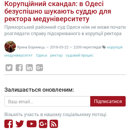
Корупційний скандал: в Одесі
безуспішно шукають суддю для
ректора медуніверситету
Приморський районний суд Одеси ніяк не може почати
розглядати справу підозрюваного в корупції ректора
Ярина Боринець
—
2018-03-22
— 2209 переглядів
корупція
медуніверситет
Одеса
ректор
судовий процес
Залишається оновленим:
Підписатися
Візьміть участь в нашому соціальному потоці.