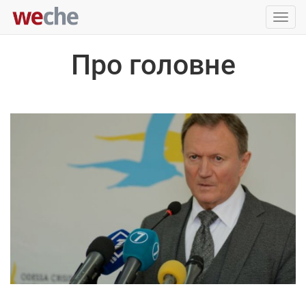
Упра
пере
Про головне