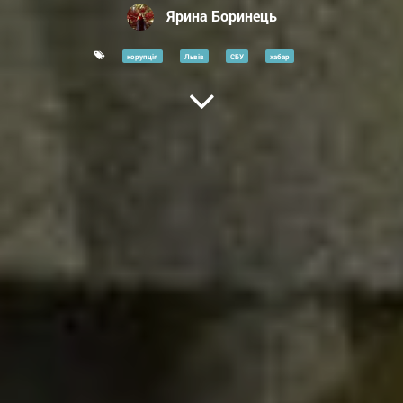
Ярина Боринець
корупція
Львів
СБУ
хабар