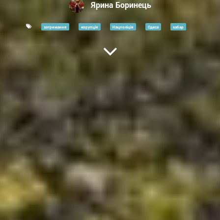
Ярина Боринець
затримання
корупція
Нацполіція
Одеса
хабар