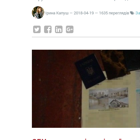
Ірина Капуш
—
2018-04-19
— 1635 переглядів
За