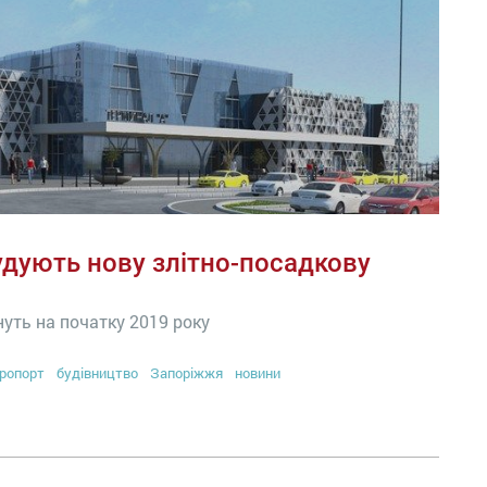
удують нову злітно-посадкову
уть на початку 2019 року
ропорт
будівництво
Запоріжжя
новини