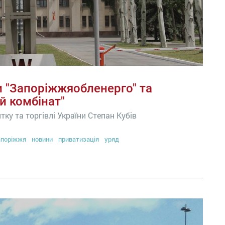
 "Запоріжжяобленерго" та
й комбінат"
ку та торгівлі України Степан Кубів
поріжжя
новини
приватизація
уряд