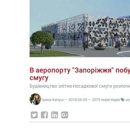
В аеропорту "Запоріжжя" поб
смугу
Будівництво злітно-посадкової смуги розпочн
Ірина Капуш
—
2018-05-09
— 2079 переглядів
ае