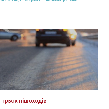
лектростанція
Запоріжжя
сонячні електростанції
в трьох пішоходів