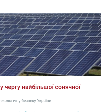
 чергу найбільшої сонячної
 екологічну безпеку України