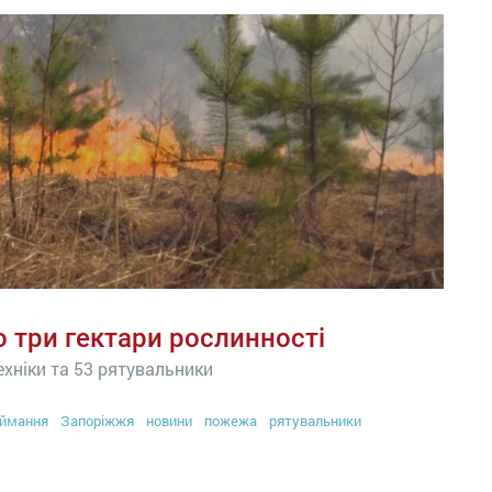
о три гектари рослинності
ехніки та 53 рятувальники
ймання
Запоріжжя
новини
пожежа
рятувальники