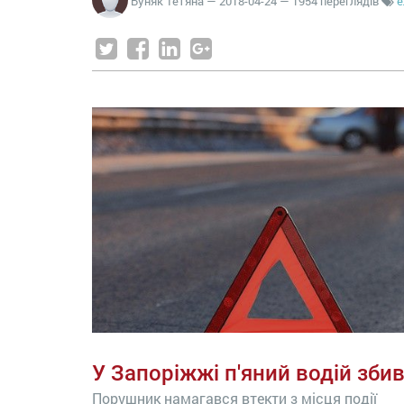
Буняк Тетяна
—
2018-04-24
— 1954 переглядів
е
У Запоріжжі п'яний водій зби
Порушник намагався втекти з місця події