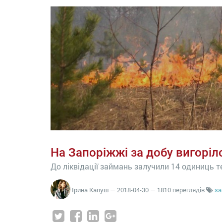
На Запоріжжі за добу вигоріл
До ліквідації займань залучили 14 одиниць т
Ірина Капуш
—
2018-04-30
— 1810 переглядів
за