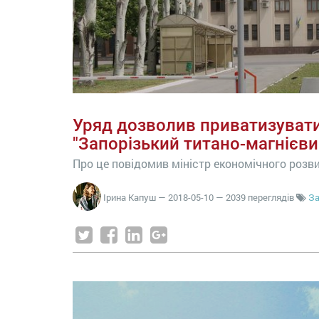
Уряд дозволив приватизувати
"Запорізький титано-магнієви
Про це повідомив міністр економічного розвит
Ірина Капуш
—
2018-05-10
— 2039 переглядів
За