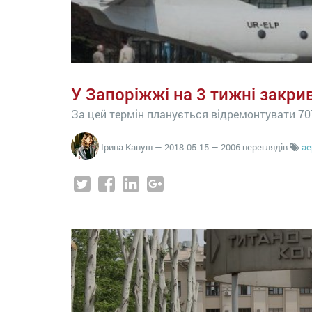
У Запоріжжі на 3 тижні закр
За цей термін планується відремонтувати 707
Ірина Капуш
—
2018-05-15
— 2006 переглядів
ае