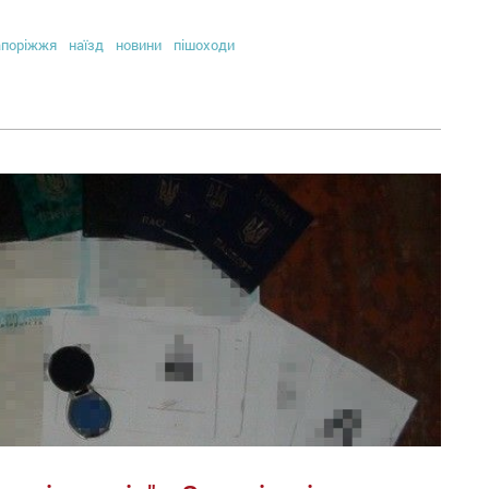
поріжжя
наїзд
новини
пішоходи