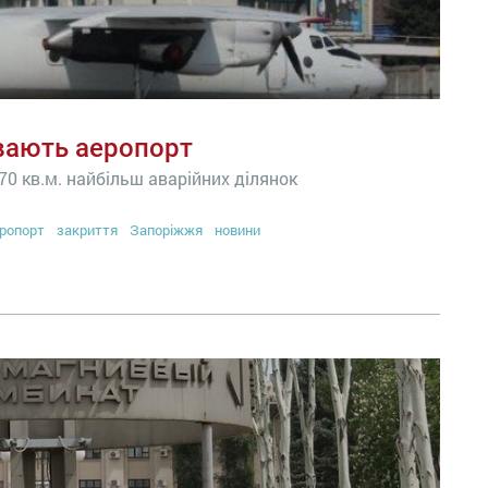
ивають аеропорт
0 кв.м. найбільш аварійних ділянок
ропорт
закриття
Запоріжжя
новини