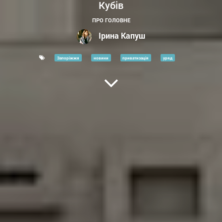
Кубів
ПРО ГОЛОВНЕ
Ірина Капуш
Запоріжжя
новини
приватизація
уряд