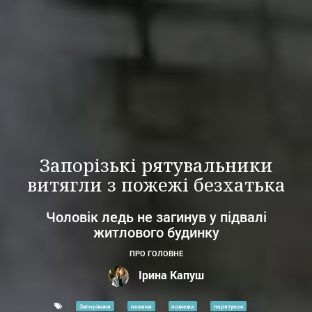
Запорізькі рятувальники
витягли з пожежі безхатька
Чоловік ледь не загинув у підвалі
житлового будинку
ПРО ГОЛОВНЕ
Ірина Капуш
Запоріжжя
новини
пожежа
порятунок