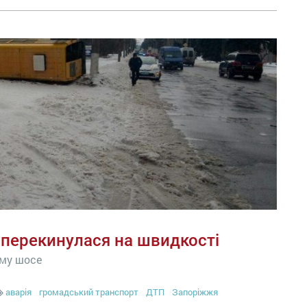
перекинулася на швидкості
ому шосе
аварія
громадський транспорт
ДТП
Запоріжжя