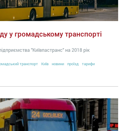
їзду у громадському транспорті
підприємства "Київпастранс" на 2018 рік
омадський транспорт
Київ
новини
проїзд
тарифи