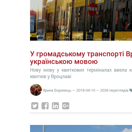
У громадському транспорті В
українською мовою
Нову мову у квиткових терміналах ввела к
квитків у Вроцлаві
Ярина Боринець
—
2018-04-10
— 2036 переглядів