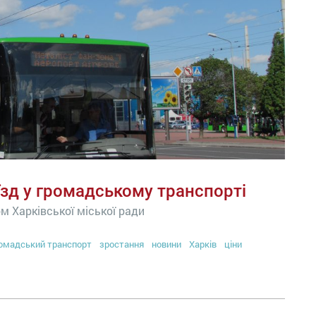
оїзд у громадському транспорті
м Харківської міської ради
омадський транспорт
зростання
новини
Харків
ціни