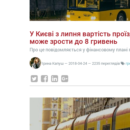
У Києві з липня вартість про
може зрости до 8 гривень
Про це повідомляється у фінансовому плані 
Ірина Капуш
—
2018-04-24
— 2235 переглядів
гр