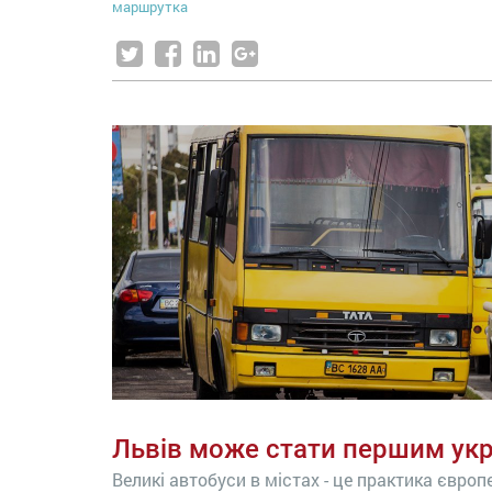
маршрутка
Львів може стати першим ук
Великі автобуси в містах - це практика європ