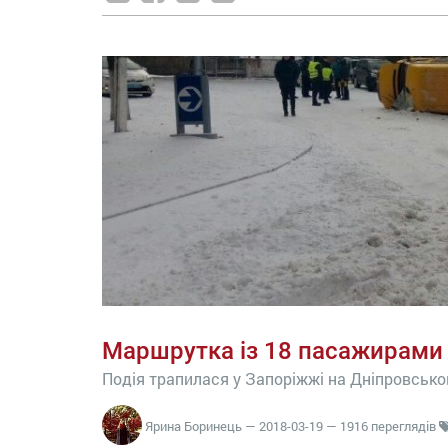
Маршрутка із 18 пасажирами 
Подія трапилася у Запоріжжі на Дніпровськ
Ярина Боринець
—
2018-03-19
— 1916 переглядів