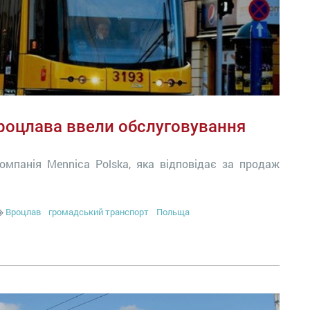
роцлава ввели обслуговування
омпанія Mennica Polska, яка відповідає за продаж
Вроцлав
громадський транспорт
Польща