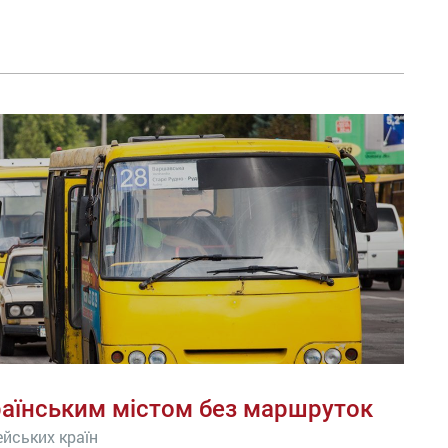
раїнським містом без маршруток
ейських країн