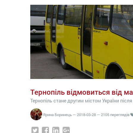
Тернопіль відмовиться від м
Тернопіль стане другим містом України післ
Ярина Боринець
—
2018-03-28
— 2105 переглядів