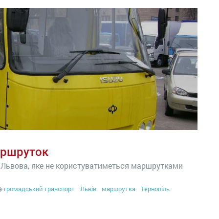
аршруток
я Львова, яке не користуватиметься маршрутками
громадський транспорт
Львів
маршрутка
Тернопіль