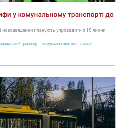
рифи у комунальному транспорті до
і нововведення планують упровадити з 15 липня
ромадський транспорт
комунальні платежі
тарифи