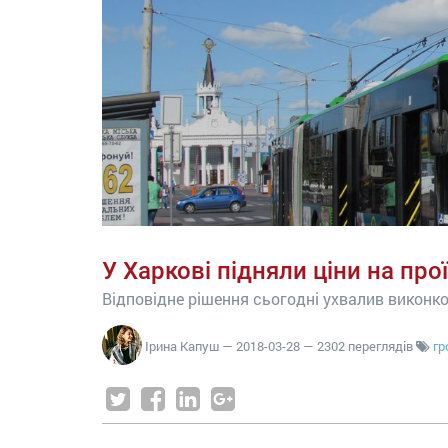
У Харкові підняли ціни на пр
Відповідне рішення сьогодні ухвалив виконко
Ірина Капуш
—
2018-03-28
— 2302 переглядів
гр