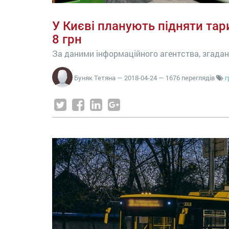
У Києві планують підняти та
8 грн
За даними інформаційного агентства, згадан
Буняк Тетяна
—
2018-04-24
— 1676 переглядів
г