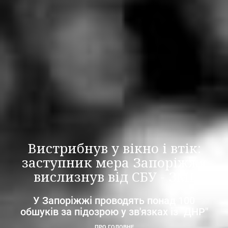
Вистрибнув у вікно і втік:
заступник мера Запоріжжя
вислизнув від СБУ - ЗМІ
У Запоріжжі проводять понад 100
обшуків за підозрою у зв'язках із "ДНР"
ПРО ГОЛОВНЕ