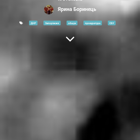
Ярина Боринець
ДНР
Запоріжжя
обшук
прокуратура
СБУ