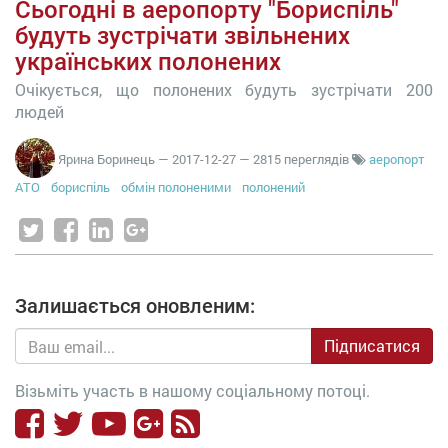
Сьогодні в аеропорту "Бориспіль"
будуть зустрічати звільнених
українських полонених
Очікується, що полонених будуть зустрічати 200
людей
Ярина Боринець
—
2017-12-27
— 2815 переглядів
аеропорт
АТО
бориспіль
обмін полоненими
полонений
Залишається оновленим:
Підписатися
Візьміть участь в нашому соціальному потоці.