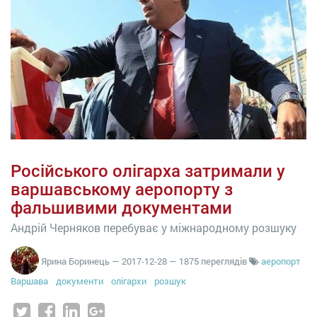
Російського олігарха затримали у
варшавському аеропорту з
фальшивими документами
Андрій Черняков перебуває у міжнародному розшуку
Ярина Боринець
—
2017-12-28
— 1875 переглядів
аеропорт
Варшава
документи
олігархи
розшук