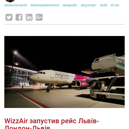
авіакомпанія
авіаперевезення
авіарейс
аеропорт
Київ
літак
WizzAir запустив рейс Львів-
Лондон-Львів