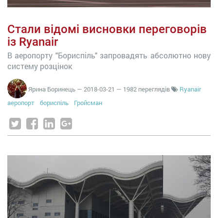
Стали відомі висновки переговорів
із Ryanair
В аеропорту "Бориспіль" запровадять абсолютно нову
систему розцінок
Ярина Боринець
—
2018-03-21
— 1982 переглядів
Ryanair
аеропорт
бориспіль
Гройсман