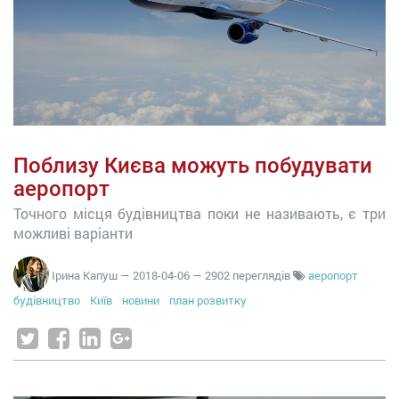
Поблизу Києва можуть побудувати
аеропорт
Точного місця будівництва поки не називають, є три
можливі варіанти
Ірина Капуш
—
2018-04-06
— 2902 переглядів
аеропорт
будівництво
Київ
новини
план розвитку