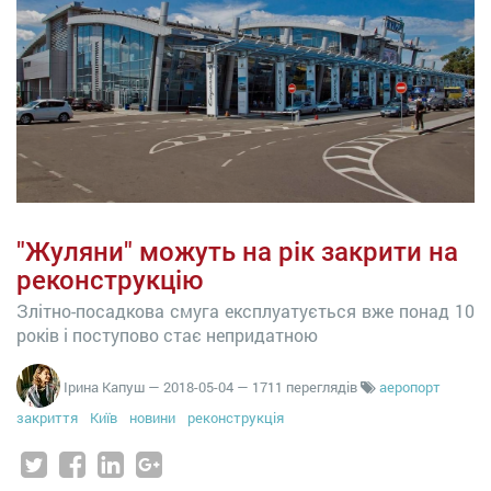
"Жуляни" можуть на рік закрити на
реконструкцію
Злітно-посадкова смуга експлуатується вже понад 10
років і поступово стає непридатною
Ірина Капуш
—
2018-05-04
— 1711 переглядів
аеропорт
закриття
Київ
новини
реконструкція