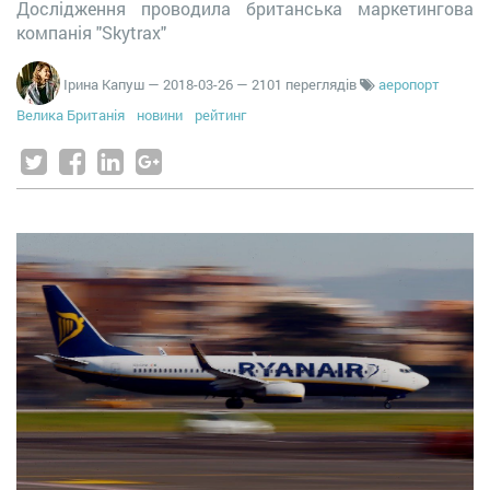
Дослідження проводила британська маркетингова
компанія "Skytrax"
Ірина Капуш
—
2018-03-26
— 2101 переглядів
аеропорт
Велика Британія
новини
рейтинг