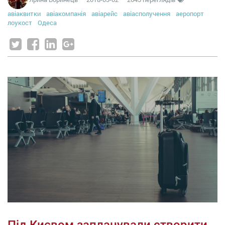
авіаквитки
авіакомпанія
авіарейс
авіасполучення
аеропорт
лоукост
Одеса