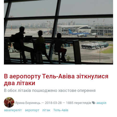
В аеропорту Тель-Авіва зіткнулися
два літаки
В обох літаків пошкоджено хвостове оперення
Ярина Боринець
—
2018-03-28
— 1885 переглядів
аварія
авіапереліт
аеропорт
літак
Тель-Авів