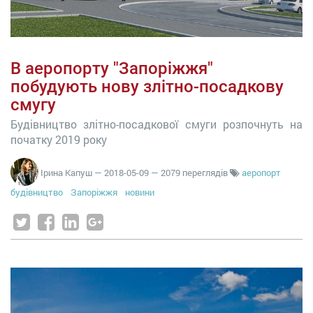
В аеропорту "Запоріжжя"
побудують нову злітно-посадкову
смугу
Будівництво злітно-посадкової смуги розпочнуть на
початку 2019 року
Ірина Капуш
—
2018-05-09
— 2079 переглядів
аеропорт
будівництво
Запоріжжя
новини