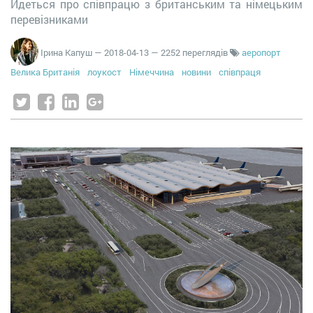
Йдеться про співпрацю з британським та німецьким
перевізниками
Ірина Капуш
—
2018-04-13
— 2252 переглядів
аеропорт
Велика Британія
лоукост
Німеччина
новини
співпраця