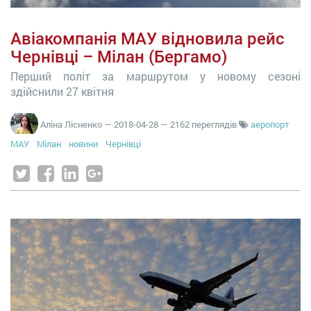
Авіакомпанія МАУ відновила рейс
Чернівці – Мілан (Бергамо)
Перший політ за маршрутом у новому сезоні
здійснили 27 квітня
Аліна Лісненко
—
2018-04-28
— 2162 переглядів
аеропорт
МАУ
Мілан
новини
Чернівці