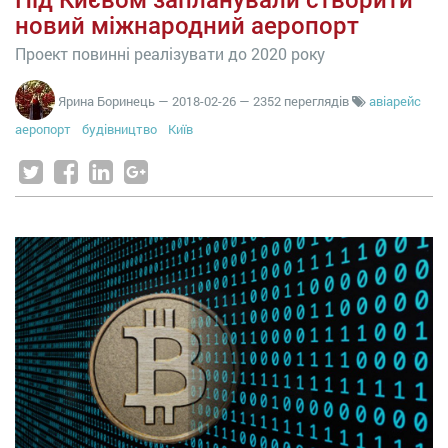
Під Києвом запланували створити
новий міжнародний аеропорт
Проект повинні реалізувати до 2020 року
Ярина Боринець
—
2018-02-26
— 2352 переглядів
авіарейс
аеропорт
будівництво
Київ