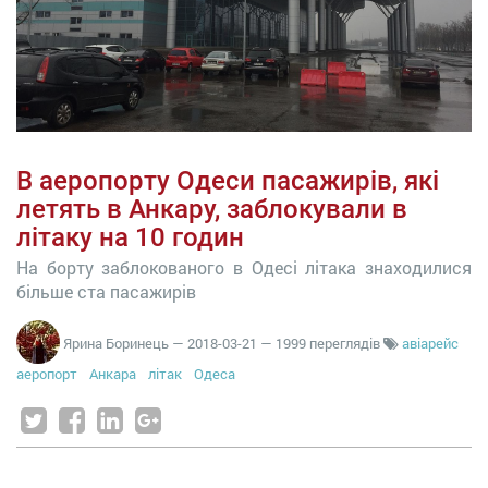
В аеропорту Одеси пасажирів, які
летять в Анкару, заблокували в
літаку на 10 годин
На борту заблокованого в Одесі літака знаходилися
більше ста пасажирів
Ярина Боринець
—
2018-03-21
— 1999 переглядів
авіарейс
аеропорт
Анкара
літак
Одеса