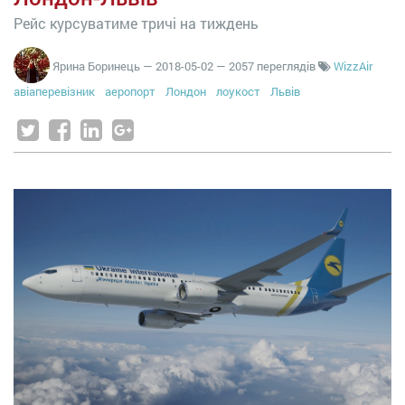
Рейс курсуватиме тричі на тиждень
Ярина Боринець
—
2018-05-02
— 2057 переглядів
WizzAir
авіаперевізник
аеропорт
Лондон
лоукост
Львів