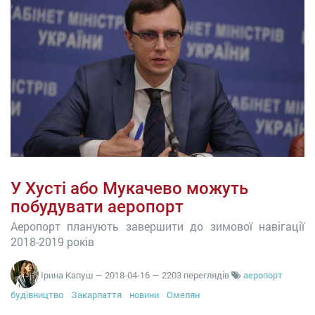
У Хусті або Мукачево можуть
побудувати аеропорт
Аеропорт планують завершити до зимової навігації
2018-2019 років
Ірина Капуш
—
2018-04-16
— 2203 переглядів
аеропорт
будівництво
Закарпаття
новини
Омелян