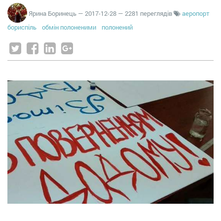
Ярина Боринець
—
2017-12-28
— 2281 переглядів
аеропорт
бориспіль
обмін полоненими
полонений