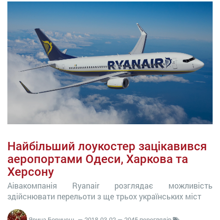
Найбільший лоукостер зацікавився
аеропортами Одеси, Харкова та
Херсону
Аівакомпанія Ryanair розглядає можливість
здійснювати перельоти з ще трьох українських міст
Ярина Боринець
—
2018-03-02
— 2045 переглядів