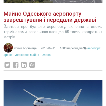
Майно Одеського аеропорту
заарештували і передали державі
Йдеться про будівлю аеропорту, включно з двома
терміналами, загальною площею 65 тисяч квадратних
метрів.
Ярина Боринець
—
2018-04-11
— 1880 переглядів
аеропорт
арешт
державне майно
Одеса