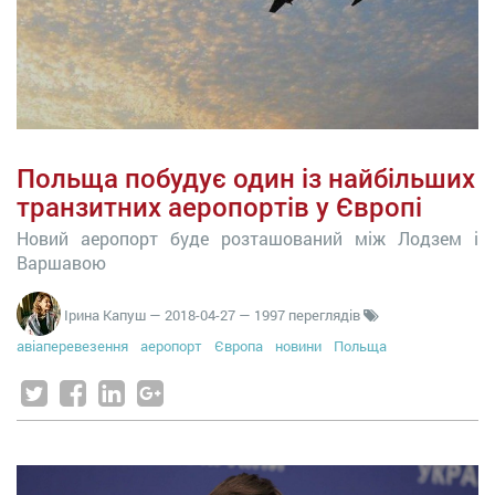
Польща побудує один із найбільших
транзитних аеропортів у Європі
Новий аеропорт буде розташований між Лодзем і
Варшавою
Ірина Капуш
—
2018-04-27
— 1997 переглядів
авіаперевезення
аеропорт
Європа
новини
Польща