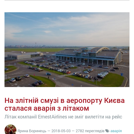
На злітній смузі в аеропорту Києва
сталася аварія з літаком
Літак компанії ErnestAirlines не зміг вилетіти на рейс
Ярина Боринець
—
2018-05-03
— 2782 переглядів
аварія