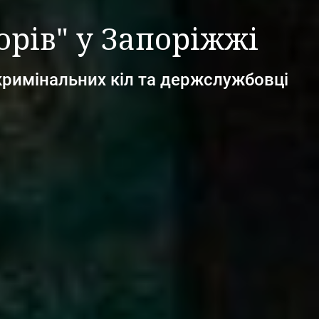
орів" у Запоріжжі
кримінальних кіл та держслужбовці