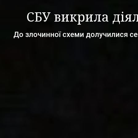
СБУ викрила діял
До злочинної схеми долучилися се