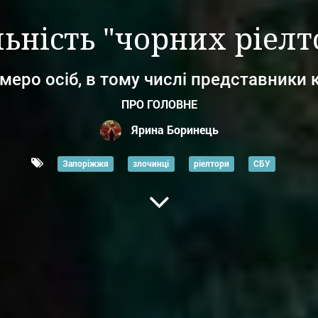
ьність "чорних ріелт
меро осіб, в тому числі представники 
ПРО ГОЛОВНЕ
Ярина Боринець
Запоріжжя
злочинці
ріелтори
СБУ