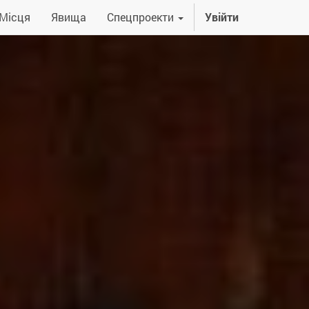
Місця
Явища
Спецпроекти
Увійти