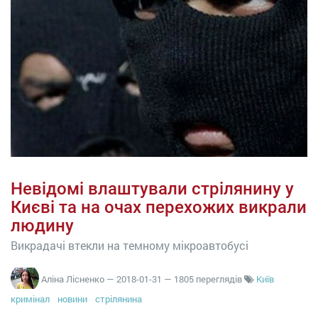
Невідомі влаштували стрілянину у
Києві та на очах перехожих викрали
людину
Викрадачі втекли на темному мікроавтобусі
Аліна Лісненко
—
2018-01-31
— 1805 переглядів
Київ
кримінал
новини
стрілянина