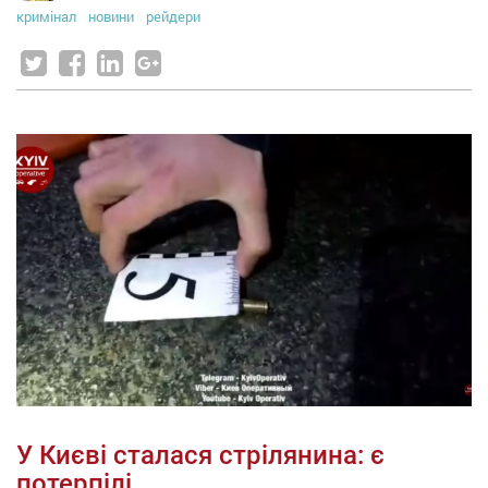
кримінал
новини
рейдери
У Києві сталася стрілянина: є
потерпілі