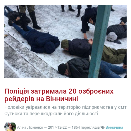
Поліція затримала 20 озброєних
рейдерів на Вінничині
Чоловіки увірвалися на територію підприємства у смт
Сутиски та перешкоджали його діяльності
Аліна Лісненко
—
2017-12-22
— 1854 переглядів
Вінничина