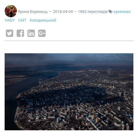
Ярина Боринець
—
2018-04-04
— 1862 переглядів
кримінал
НАБУ
САП
Холодницький