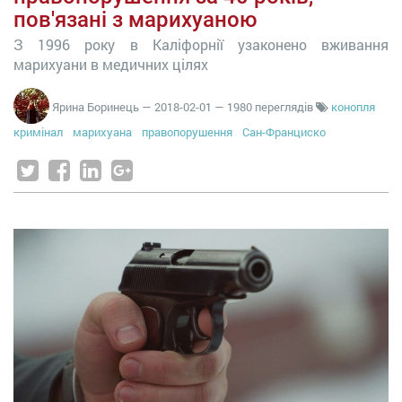
пов'язані з марихуаною
З 1996 року в Каліфорнії узаконено вживання
марихуани в медичних цілях
Ярина Боринець
—
2018-02-01
— 1980 переглядів
конопля
кримінал
марихуана
правопорушення
Сан-Франциско