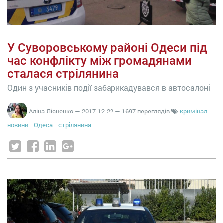
У Суворовському районі Одеси під
час конфлікту між громадянами
сталася стрілянина
Один з учасників події забарикадувався в автосалоні
Аліна Лісненко
—
2017-12-22
— 1697 переглядів
кримінал
новини
Одеса
стрілянина