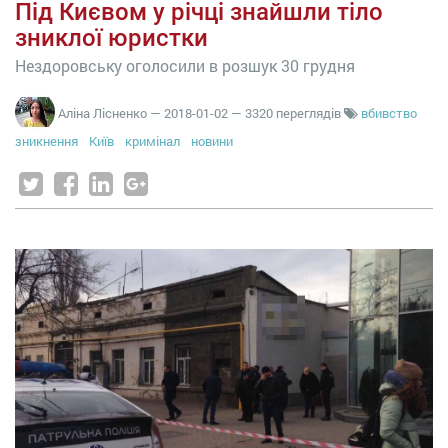
Під Києвом у річці знайшли тіло
зниклої юристки
Нездоровську оголосили в розшук 30 грудня
Аліна Лісненко
—
2018-01-02
— 3320 переглядів
вбивство
зникнення
Київ
кримінал
новини