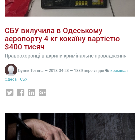
СБУ вилучила в Одеському
аеропорту 4 кг кокаїну вартістю
$400 тисяч
Правоохоронці відкрили кримінальне провадження
Буняк Тетяна
—
2018-04-23
— 1839 переглядів
кримінал
Одеса
СБУ