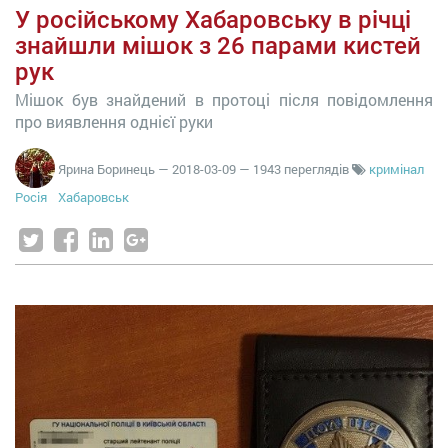
У російському Хабаровську в річці
знайшли мішок з 26 парами кистей
рук
Мішок був знайдений в протоці після повідомлення
про виявлення однієї руки
Ярина Боринець
—
2018-03-09
— 1943 переглядів
кримінал
Росія
Хабаровськ