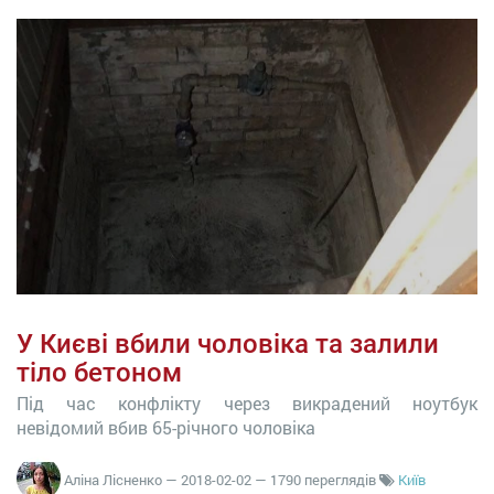
У Києві вбили чоловіка та залили
тіло бетоном
Під час конфлікту через викрадений ноутбук
невідомий вбив 65-річного чоловіка
Аліна Лісненко
—
2018-02-02
— 1790 переглядів
Київ