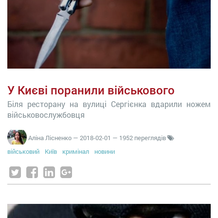
У Києві поранили військового
Біля ресторану на вулиці Сергієнка вдарили ножем
військовослужбовця
Аліна Лісненко
—
2018-02-01
— 1952 переглядів
військовий
Київ
кримінал
новини