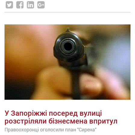
У Запоріжжі посеред вулиці
розстріляли бізнесмена впритул
Правоохоронці оголосили план "Сирена"