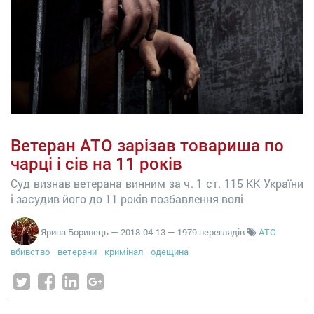
Ветеран АТО зарізав товариша по
чарці і сів на 11 років
Суд визнав ветерана винним за ч. 1 ст. 115 КК України
і засудив його до 11 років позбавлення волі
Ярина Боринець
—
2018-04-13
— 1979 переглядів
АТО
вбивство
ветерани
кримінал
одещина