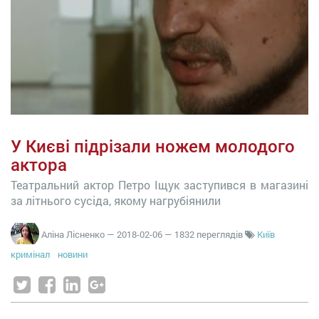
У Києві підрізали ножем молодого
актора
Театральний актор Петро Іщук заступився в магазині
за літнього сусіда, якому нагрубіянили
Аліна Лісненко
—
2018-02-06
— 1832 переглядів
Київ
кримінал
новини