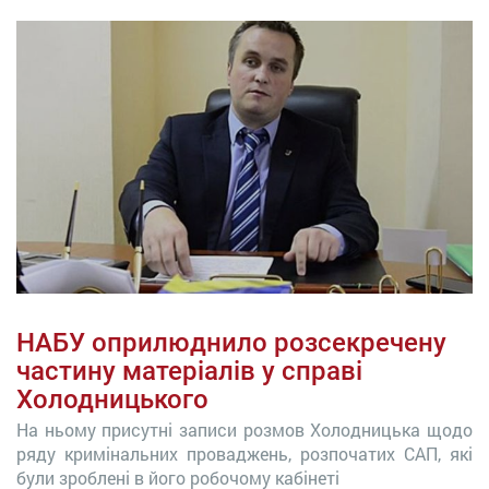
НАБУ оприлюднило розсекречену
частину матеріалів у справі
Холодницького
На ньому присутні записи розмов Холодницька щодо
ряду кримінальних проваджень, розпочатих САП, які
були зроблені в його робочому кабінеті