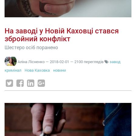
На заводі у Новій Каховці стався
збройний конфлікт
Шестеро осіб поранено
Аліна Лісненко
—
2018-02-01
— 2100 переглядів
завод
кримінал
Нова Каховка
новини