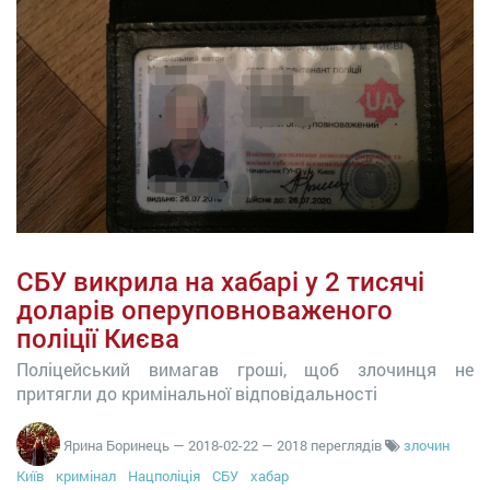
СБУ викрила на хабарі у 2 тисячі
доларів оперуповноваженого
поліції Києва
Поліцейський вимагав гроші, щоб злочинця не
притягли до кримінальної відповідальності
Ярина Боринець
—
2018-02-22
— 2018 переглядів
злочин
Київ
кримінал
Нацполіція
СБУ
хабар