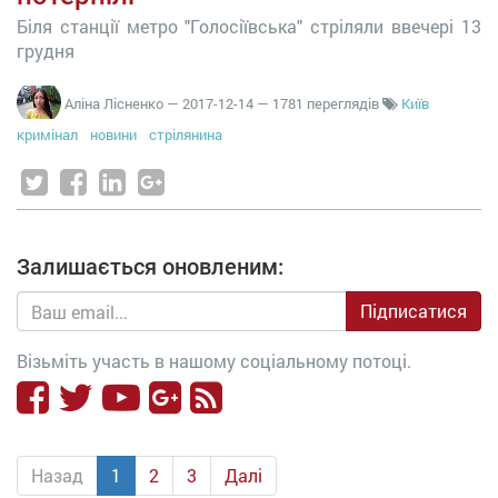
Біля станції метро "Голосіївська" стріляли ввечері 13
грудня
Аліна Лісненко
—
2017-12-14
— 1781 переглядів
Київ
кримінал
новини
стрілянина
Залишається оновленим:
Підписатися
Візьміть участь в нашому соціальному потоці.
Назад
1
2
3
Далі