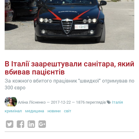
В Італії заарештували санітара, який
вбивав пацієнтів
За кожного вбитого працівник "швидкої" отримував по
300 євро
Аліна Лісненко
—
2017-12-22
— 1876 переглядів
Італія
кримінал
медицина
новини
світ