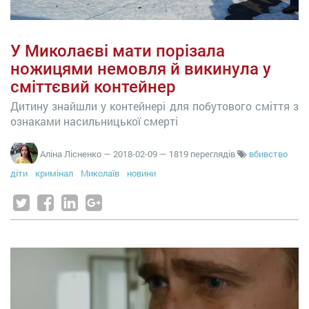
У Миколаєві мати порізала
ножицями немовля й викинула у
сміттєвий контейнер
Дитину знайшли у контейнері для побутового сміття з
ознаками насильницької смерті
Аліна Лісненко
—
2018-02-09
— 1819 переглядів
вбивство
діти
кримінал
Миколаїв
новини