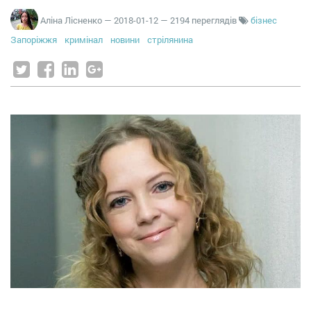
Аліна Лісненко
—
2018-01-12
— 2194 переглядів
бізнес
Запоріжжя
кримінал
новини
стрілянина