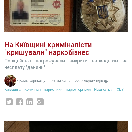
На Київщині криміналісти
"кришували" наркобізнес
Поліцейські погрожували викрити наркоділків за
несплату "данини"
Ярина Боринець
—
2018-03-05
— 2272 переглядів
Київщина
кримінал
наркотики
наркоторгівля
Нацполіція
СБУ