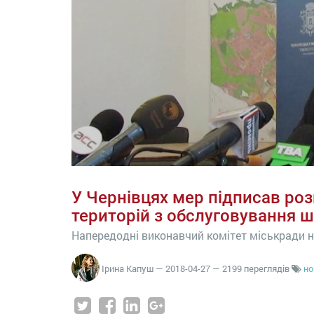
У Чернівцях мер підписав р
територій з обслуговування ш
Напередодні виконавчий комітет міськради н
Ірина Капуш
—
2018-04-27
— 2199 переглядів
но