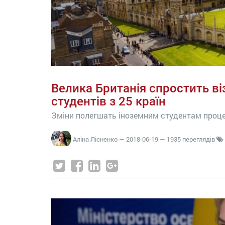
Велика Британія спростить ві
студентів з 25 країн
Зміни полегшать іноземним студентам проце
Аліна Лісненко
—
2018-06-19
— 1935 переглядів