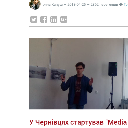
Ірина Капуш
—
2018-04-25
— 2862 переглядів
Гр
У Чернівцях стартував "Media