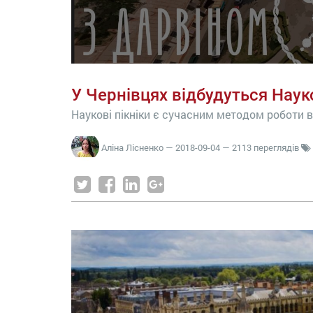
У Чернівцях відбудуться Науко
Наукові пікніки є сучасним методом роботи в 
Аліна Лісненко
—
2018-09-04
— 2113 переглядів