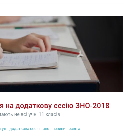
ія на додаткову сесію ЗНО-2018
ють не всі учні 11 класів
туп
додаткова сесія
зно
новини
освіта