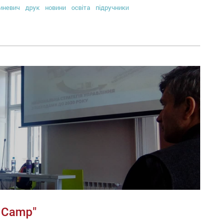
иневич
друк
новини
освіта
підручники
 Camp"