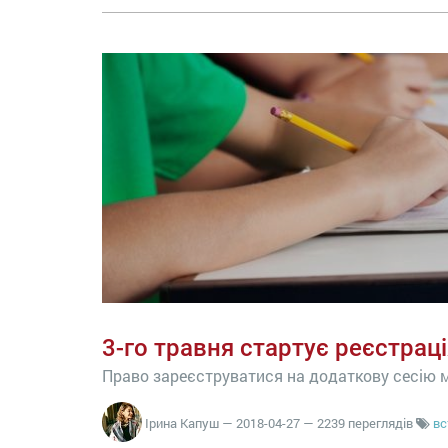
3-го травня стартує реєстрац
Право зареєструватися на додаткову сесію ма
Ірина Капуш
—
2018-04-27
— 2239 переглядів
вс