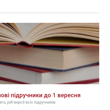
нові підручники до 1 вересня
ь pdf-версії всіх підручників