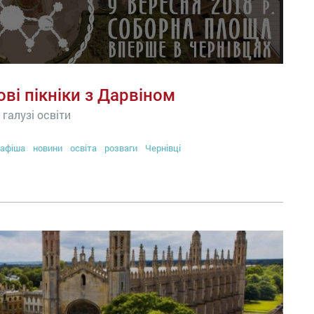
ві пікніки з Дарвіном
галузі освіти
афіша
новини
освіта
розваги
Чернівці