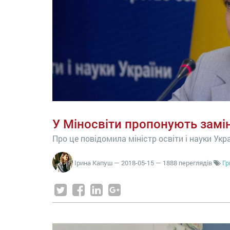
У Міносвіти пропонують замін
Про це повідомила міністр освіти і науки Укр
Ірина Капуш
—
2018-05-15
— 1888 переглядів
Гр