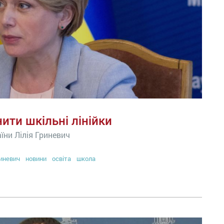
ити шкільні лінійки
аїни Лілія Гриневич
иневич
новини
освіта
школа