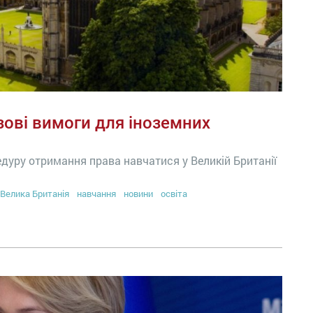
зові вимоги для іноземних
дуру отримання права навчатися у Великій Британії
Велика Британія
навчання
новини
освіта