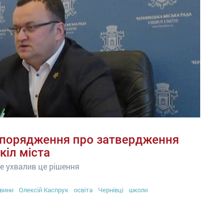
озпорядження про затвердження
кіл міста
е ухвалив це рішення
вини
Олексій Каспрук
освіта
Чернівці
школи