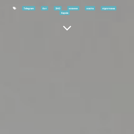
Telegram
бот
ЗНО
новини
освіта
підготовка
Харків