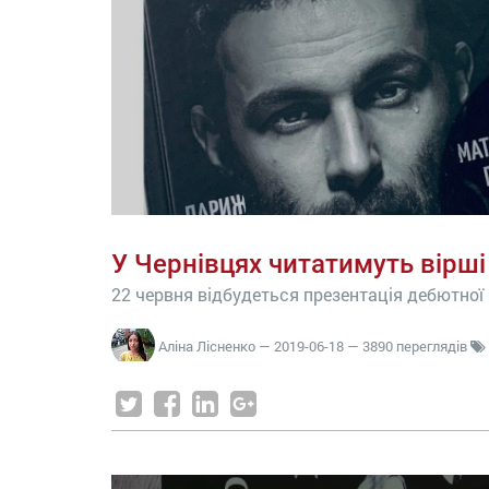
У Чернівцях читатимуть вірш
22 червня відбудеться презентація дебютної
Аліна Лісненко
—
2019-06-18
— 3890 переглядів