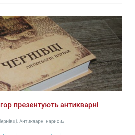
агор презентують антикварні
ернівці. Антикварні нариси»