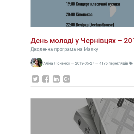
День молоді у Чернівцях – 20
Дводенна програма на Маяку
Аліна Лісненко
—
2019-06-27
— 4175 переглядів