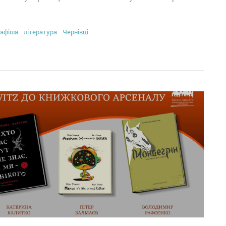
афіша
література
Чернівці