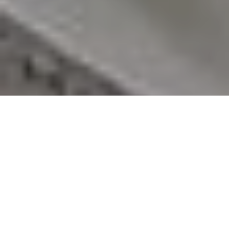
З проектом Міносвіти і
долучитися до обговорення
положення про електронні
підручники можна
на сайті
міністерства