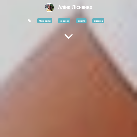
Аліна Лісненко
Міносвіти
новини
освіта
Україна