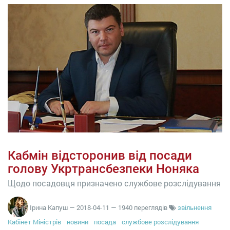
Кабмін відсторонив від посади
голову Укртрансбезпеки Ноняка
Щодо посадовця призначено службове розслідування
Ірина Капуш
—
2018-04-11
— 1940 переглядів
звільнення
Кабінет Міністрів
новини
посада
службове розслідування