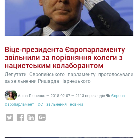
Віце-президента Європарламенту
звільнили за порівняння колеги з
нацистським колаборантом
Депутати Європейського парламенту проголосували
за звільнення Ришарда Чарнецького
Аліна Лісненко
—
2018-02-07
— 2113 переглядів
Європа
Європарламент
ЄС
звільнення
новини