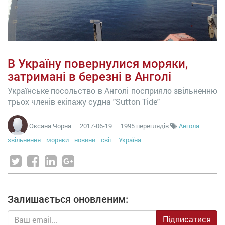
В Україну повернулися моряки,
затримані в березні в Анголі
Українське посольство в Анголі посприяло звільненню
трьох членів екіпажу судна "Sutton Tide"
Оксана Чорна
—
2017-06-19
— 1995 переглядів
Ангола
звільнення
моряки
новини
світ
Україна
Залишається оновленим:
Підписатися