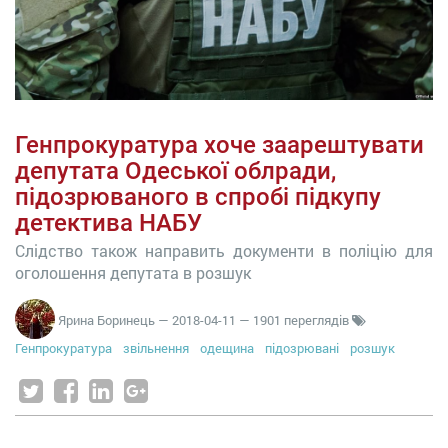
Генпрокуратура хоче заарештувати
депутата Одеської облради,
підозрюваного в спробі підкупу
детектива НАБУ
Слідство також направить документи в поліцію для
оголошення депутата в розшук
Ярина Боринець
—
2018-04-11
— 1901 переглядів
Генпрокуратура
звільнення
одещина
підозрювані
розшук