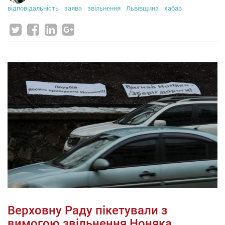
відповідальність
заява
звільнення
Львівщина
хабар
Верховну Раду пікетували з
вимогою звільнення Ноняка