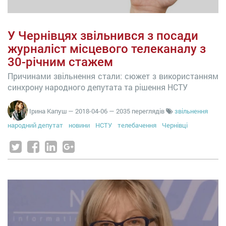
У Чернівцях звільнився з посади
журналіст місцевого телеканалу з
30-річним стажем
Причинами звільнення стали: сюжет з використанням
синхрону народного депутата та рішення НСТУ
Ірина Капуш
—
2018-04-06
— 2035 переглядів
звільнення
народний депутат
новини
НСТУ
телебачення
Чернівці