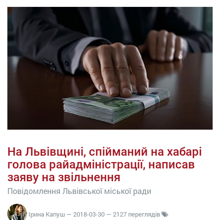
На Львівщині, спійманий на хабарі
голова райадміністрації, написав
заяву на звільнення
Повідомлення Львівської міської ради
Ірина Капуш
—
2018-03-30
— 2127 переглядів