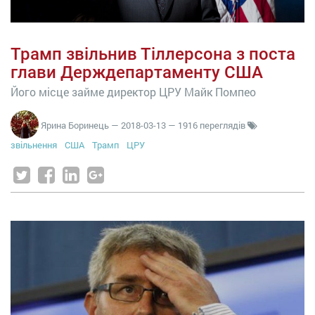
Трамп звільнив Тіллерсона з поста
глави Держдепартаменту США
Його місце займе директор ЦРУ Майк Помпео
Ярина Боринець
—
2018-03-13
— 1916 переглядів
звільнення
США
Трамп
ЦРУ