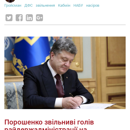
Гройсман
ДФС
звільнення
Кабмін
НАБУ
насіров
Порошенко звільниві голів
райдержадміністрації на