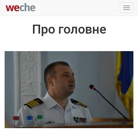
Упра
пере
Про головне