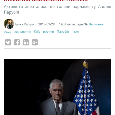
Активісти звертались до голови парламенту Андрія
Парубія
Ірина Капуш
—
2018-03-28
— 1901 переглядів
Верховна
рада
звільнення
Київ
новини
Парубій
пікет