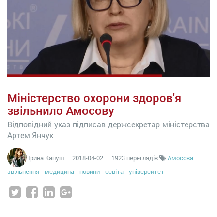
Міністерство охорони здоров'я
звільнило Амосову
Відповідний указ підписав держсекретар міністерства
Артем Янчук
Ірина Капуш
—
2018-04-02
— 1923 переглядів
Амосова
звільнення
медицина
новини
освіта
університет