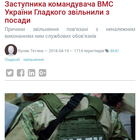
Заступника командувача ВМС
України Гладкого звільнили з
посади
Причини звільнення пов’язані з неналежним
виконанням ним службових обов’язків
Буняк Тетяна
—
2018-04-19
— 1714 переглядів
ВМС
Гладкий
звільнення