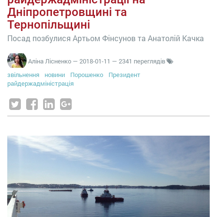
Дніпропетровщині та
Тернопільщині
Посад позбулися Артьом Фінсунов та Анатолій Качка
Аліна Лісненко
—
2018-01-11
— 2341 переглядів
звільнення
новини
Порошенко
Президент
райдержадміністрація