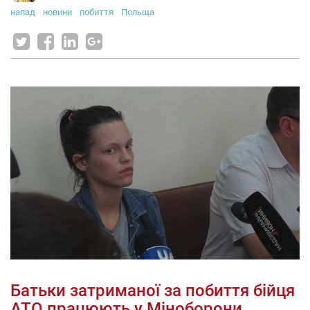
напад
новини
побиття
Польща
Батьки затриманої за побиття бійця
АТО працюють у Міноборони