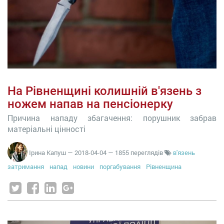
На Рівненщині колишній в'язень з
ножем напав на пенсіонерку
Причина нападу збагачення: порушник забрав
матеріальні цінності
Ірина Капуш
—
2018-04-04
— 1855 переглядів
в'язень
затримання
напад
новини
поргабування
Рівненщина