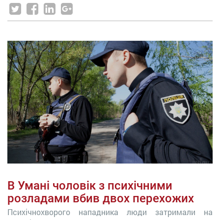
В Умані чоловік з психічними
розладами вбив двох перехожих
Психічнохворого нападника люди затримали на