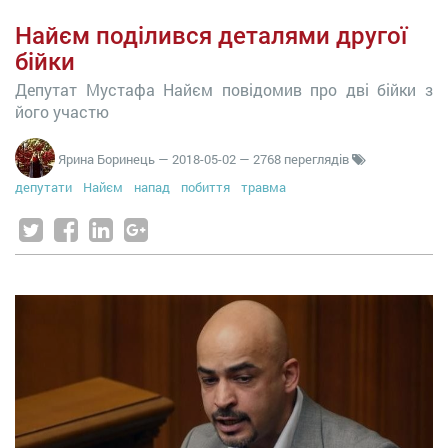
Найєм поділився деталями другої
бійки
Депутат Мустафа Найєм повідомив про дві бійки з
його участю
Ярина Боринець
—
2018-05-02
— 2768 переглядів
депутати
Найєм
напад
побиття
травма