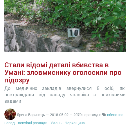
Стали відомі деталі вбивства в
Умані: зловмиснику оголосили про
підозру
До медичних закладів звернулися 5 осіб, які
постраждали від нападу чоловіка з психічними
вадами
Ярина Боринець
—
2018-05-02
— 2070 переглядів
вбивство
напад
психічні розлади
Умань
Черкащина