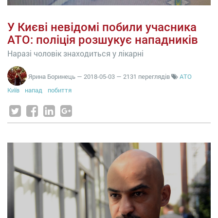
У Києві невідомі побили учасника
АТО: поліція розшукує нападників
Наразі чоловік знаходиться у лікарні
Ярина Боринець
—
2018-05-03
— 2131 переглядів
АТО
Київ
напад
побиття