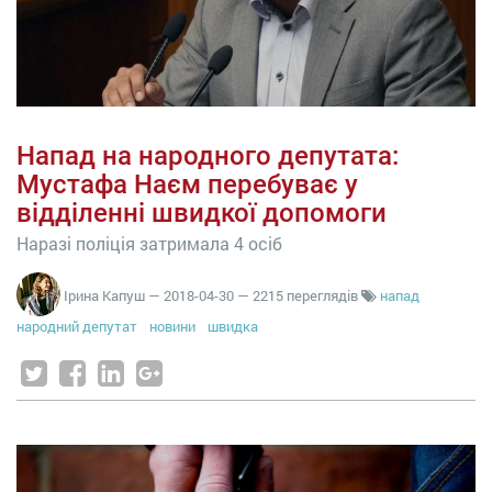
Напад на народного депутата:
Мустафа Наєм перебуває у
відділенні швидкої допомоги
Наразі поліція затримала 4 осіб
Ірина Капуш
—
2018-04-30
— 2215 переглядів
напад
народний депутат
новини
швидка