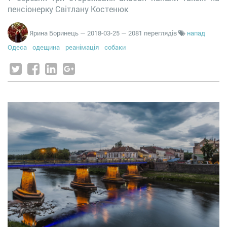
пенсіонерку Світлану Костенюк
Ярина Боринець
—
2018-03-25
— 2081 переглядів
напад
Одеса
одещина
реанімація
собаки