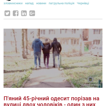
зловмисники
напад
новини
патрульна поліція
Чернівці
П'яний 45-річний одесит порізав на
вулиці двох чоловіків - один з них