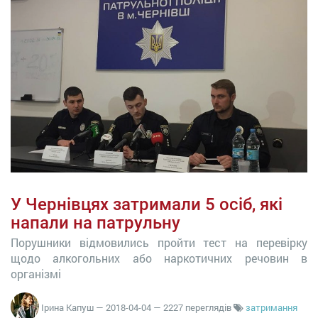
У Чернівцях затримали 5 осіб, які
напали на патрульну
Порушники відмовились пройти тест на перевірку
щодо алкогольних або наркотичних речовин в
організмі
Ірина Капуш
—
2018-04-04
— 2227 переглядів
затримання