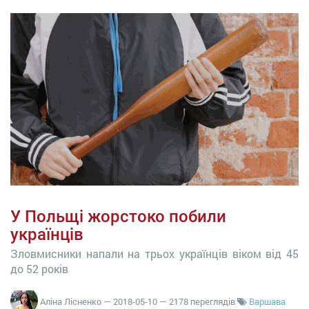
У Польщі жорстоко побили
українців
Зловмисники напали на трьох українців віком від 45
до 52 років
Аліна Лісненко
—
2018-05-10
— 2178 переглядів
Варшава