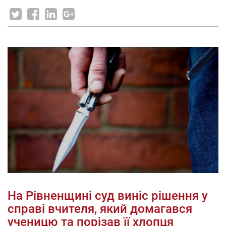
На Рівненщині суд виніс рішення у
справі вчителя, який домагався
ученицю та порізав її хлопця