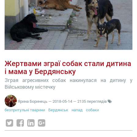
Жертвами зграї собак стали дитина
і мама у Бердянську
Зграя агресивних собак накинулася на дитину у
Військовому містечку
Ярина Боринець
—
2018-05-14
— 2135 переглядів
безпритульні тварини
Бердянськ
напад
собаки