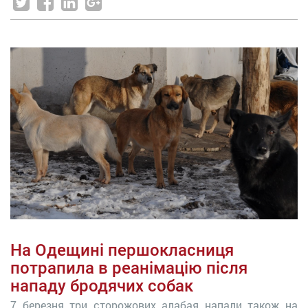
На Одещині першокласниця
потрапила в реанімацію після
нападу бродячих собак
7 березня три сторожових алабая напали також на