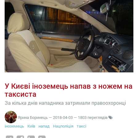
У Києві іноземець напав з ножем на
таксиста
За кілька днів нападника затримали правоохоронці
Ярина Боринець
—
2018-04-03
— 1803 переглядів
іноземець
Київ
напад
Нацполіція
таксі