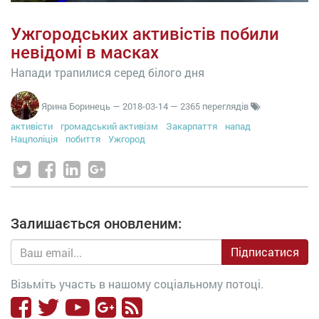
Ужгородських активістів побили
невідомі в масках
Напади трапилися серед білого дня
Ярина Боринець
—
2018-03-14
— 2365 переглядів
активісти
громадський активізм
Закарпаття
напад
Нацполіція
побиття
Ужгород
Залишається оновленим:
Підписатися
Візьміть участь в нашому соціальному потоці.