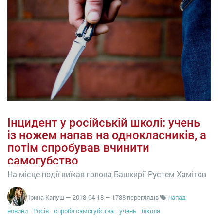
Інцидент у російській школі: учень
із ножем напав на однокласників, а
потім спробував вчинити
самогубство
На місце події виїхав голова Башкирії Рустем Хамітов
Ірина Капуш
—
2018-04-18
— 1788 переглядів
напад
новини
Росія
спроба самогубства
учень
школа