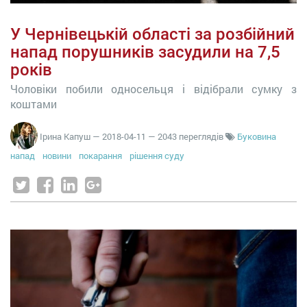
У Чернівецькій області за розбійний
напад порушників засудили на 7,5
років
Чоловіки побили односельця і відібрали сумку з
коштами
Ірина Капуш
—
2018-04-11
— 2043 переглядів
Буковина
напад
новини
покарання
рішення суду