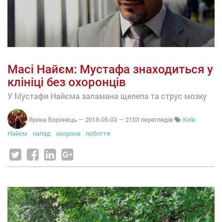
Масі Найєм: Мустафа знаходиться у
клініці без охоронців
У Мустафи Найєма заламана щелепа та струс мозку
Ярина Боринець
—
2018-05-03
— 2103 переглядів
Київ
Найєм
напад
охорона
побиття