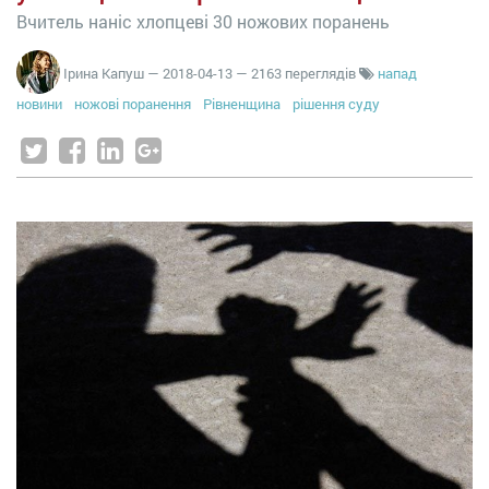
Вчитель наніс хлопцеві 30 ножових поранень
Ірина Капуш
—
2018-04-13
— 2163 переглядів
напад
новини
ножові поранення
Рівненщина
рішення суду