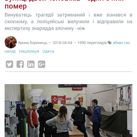
помер
Винуватець трагедії затриманий і вже зізнався в
скоєному, а поліцейські вилучили і відправили на
експертизу знаряддя злочину - ніж
Ярина Боринець
—
2018-04-04
— 1990 переглядів
вбивство
напад
Нацполіція
Одеса