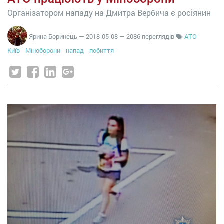
Організатором нападу на Дмитра Вербича є росіянин
Ярина Боринець
—
2018-05-08
— 2086 переглядів
АТО
Київ
Міноборони
напад
побиття