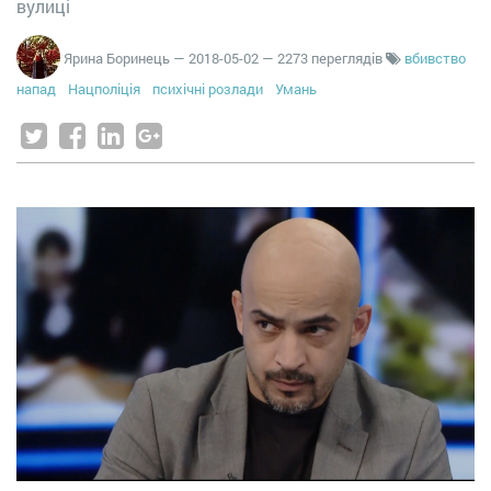
вулиці
Ярина Боринець
—
2018-05-02
— 2273 переглядів
вбивство
напад
Нацполіція
психічні розлади
Умань