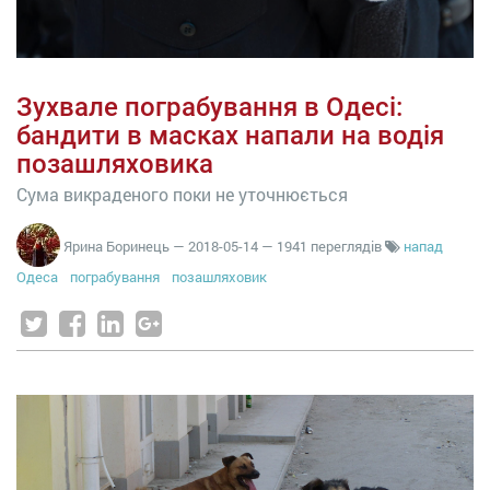
Зухвале пограбування в Одесі:
бандити в масках напали на водія
позашляховика
Сума викраденого поки не уточнюється
Ярина Боринець
—
2018-05-14
— 1941 переглядів
напад
Одеса
пограбування
позашляховик