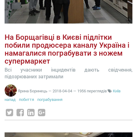
На Борщагівці в Києві підлітки
побили продюсера каналу Україна і
намагалися пограбувати з ножем
супермаркет
Всі учасники інцидентів дають свідчення,
підозрюваних затримали
Ярина Боринець
—
2018-04-04
— 1956 переглядів
Київ
напад
побиття
пограбування