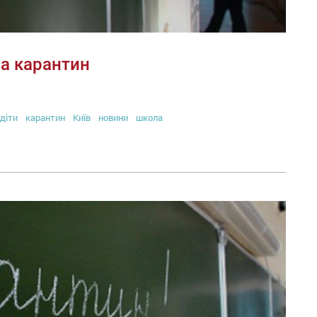
на карантин
діти
карантин
Київ
новини
школа