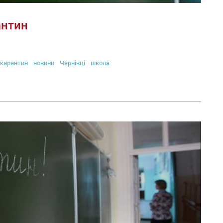
антин
карантин
новини
Чернівці
школа