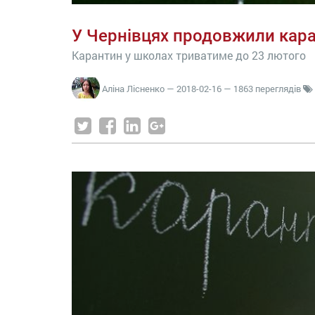
У Чернівцях продовжили кар
Карантин у школах триватиме до 23 лютого
Аліна Лісненко
—
2018-02-16
— 1863 переглядів