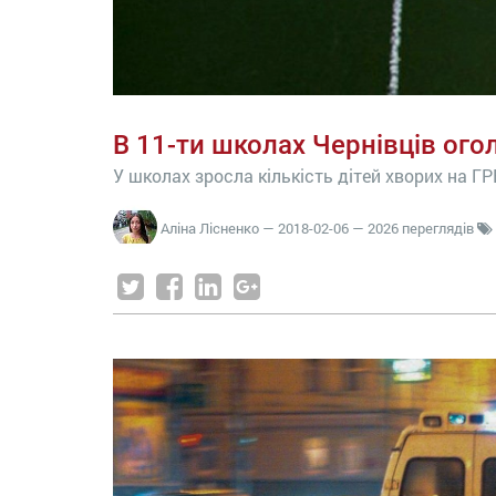
В 11-ти школах Чернівців ого
У школах зросла кількість дітей хворих на ГР
Аліна Лісненко
—
2018-02-06
— 2026 переглядів