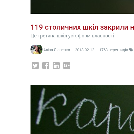
119 столичних шкіл закрили 
Це третина шкіл усіх форм власності
Аліна Лісненко
—
2018-02-12
— 1763 переглядів