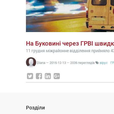
На Буковині через ГРВІ швидк
11 грудня міжрайонне відділення прийняло 4
Diana
—
2016-12-13
— 2036 переглядів
вірус
ГР
Розділи