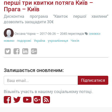
перші три квитки потяга Київ –
Прага – Київ
Дисконтна програма "Квиток першої хвилини"
дозволить заощадити 30€
Оксана Чорна
—
2017-06-26
— 2045 переглядів
знижки
новини
подорожі
Україна
укрзалізниця
Чехія
Залишається оновленим:
Підписатися
Візьміть участь в нашому соціальному потоці.