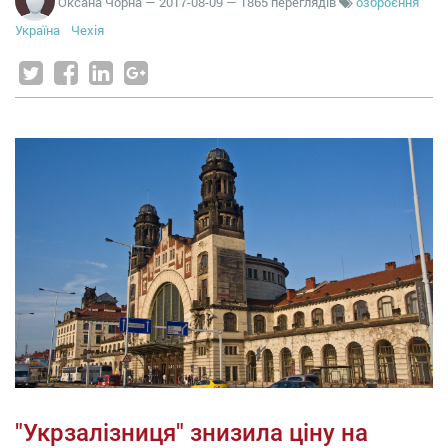
Оксана Чорна
—
2017-08-09
— 1865 переглядів
озброєння
Україна
Чехія
"Укрзалізниця" знизила ціну на