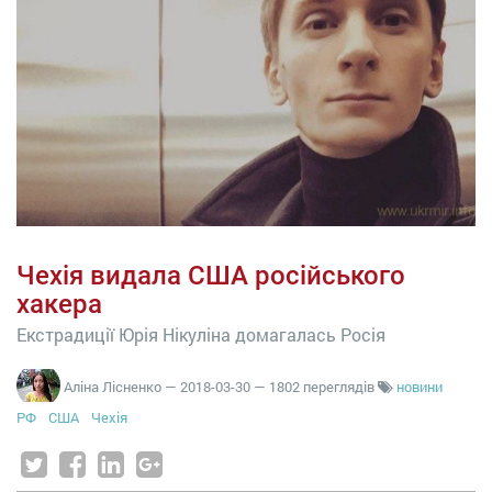
Чехія видала США російського
хакера
Екстрадиції Юрія Нікуліна домагалась Росія
Аліна Лісненко
—
2018-03-30
— 1802 переглядів
новини
РФ
США
Чехія