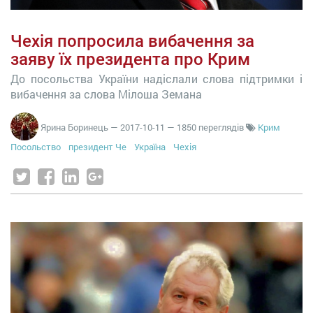
Чехія попросила вибачення за
заяву їх президента про Крим
До посольства України надіслали слова підтримки і
вибачення за слова Мілоша Земана
Ярина Боринець
—
2017-10-11
— 1850 переглядів
Крим
Посольство
президент Че
Україна
Чехія