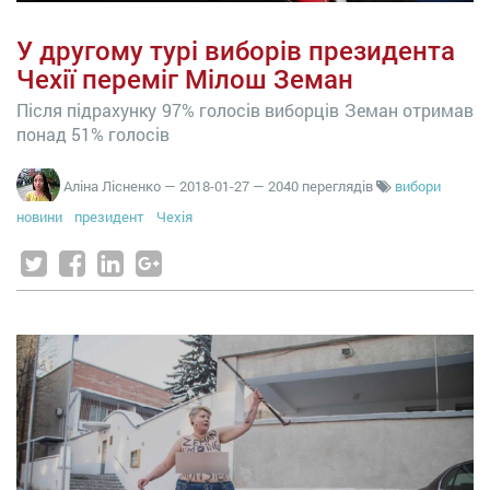
У другому турі виборів президента
Чехії переміг Мілош Земан
Після підрахунку 97% голосів виборців Земан отримав
понад 51% голосів
Аліна Лісненко
—
2018-01-27
— 2040 переглядів
вибори
новини
президент
Чехія