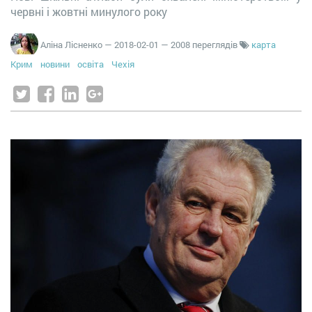
червні і жовтні минулого року
Аліна Лісненко
—
2018-02-01
— 2008 переглядів
карта
Крим
новини
освіта
Чехія