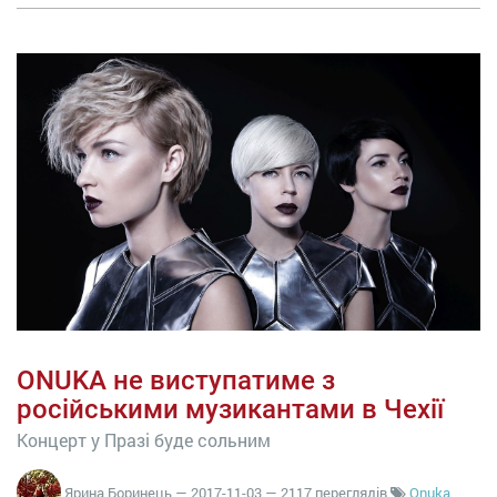
ONUKA не виступатиме з
російськими музикантами в Чехії
Концерт у Празі буде сольним
Ярина Боринець
—
2017-11-03
— 2117 переглядів
Onuka