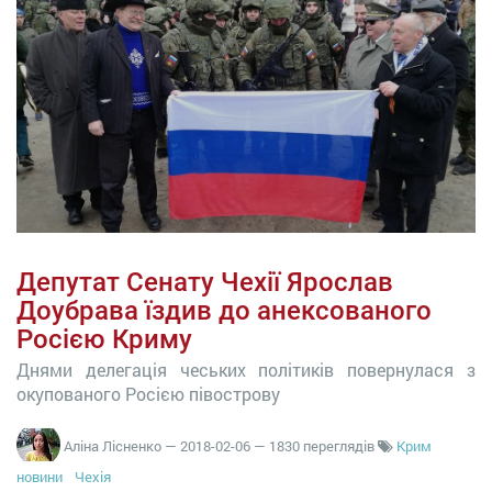
Депутат Сенату Чехії Ярослав
Доубрава їздив до анексованого
Росією Криму
Днями делегація чеських політиків повернулася з
окупованого Росією півострову
Аліна Лісненко
—
2018-02-06
— 1830 переглядів
Крим
новини
Чехія