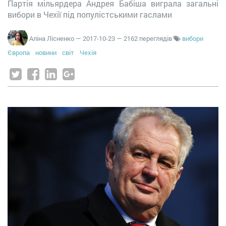
Партія мільярдера Андрея Бабіша виграла загальні
вибори в Чехії під популістськими гаслами
Аліна Лісненко
—
2017-10-23
— 2162 переглядів
вибори
Європа
новини
світ
Чехія