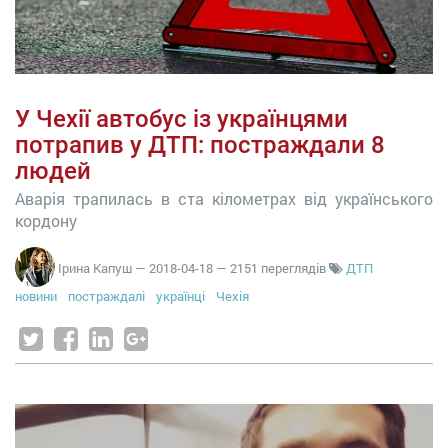
У Чехії автобус із українцями
потрапив у ДТП: постраждали 8
людей
Аварія трапилась в ста кілометрах від українського
кордону
Ірина Капуш
—
2018-04-18
— 2151 переглядів
ДТП
новини
постраждалі
українці
Чехія