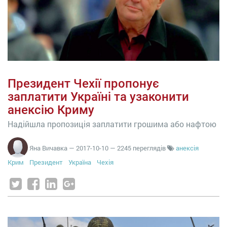
Президент Чехії пропонує
заплатити Україні та узаконити
анексію Криму
Надійшла пропозиція заплатити грошима або нафтою
Яна Вичавка
—
2017-10-10
— 2245 переглядів
анексія
Крим
Президент
Україна
Чехія