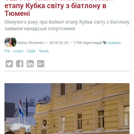
етапу Кубка світу з біатлону в
Тюмені
Минулого року про бойкот етапу Кубка світу з біатлону
заявили канадські спортсмени
Аліна Лісненко
—
2018-02-24
— 1798 переглядів
новини
РФ
спорт
США
Чехія