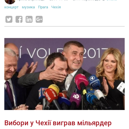
концерт
музика
Прага
Чехія
Вибори у Чехії виграв мільярдер