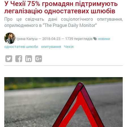
У Чехії 75% громадян підтримують
легалізацію одностатевих шлюбів
Про це свідчать дані соціологічного опитування,
оприлюдненого в "The Prague Daily Monitor"
Ірина Капуш
—
2018-04-23
— 1739 переглядів
новини
одностатеві шлюби
опитування
Чехія