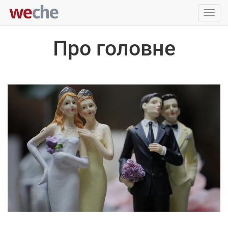
Упра
пере
Про головне