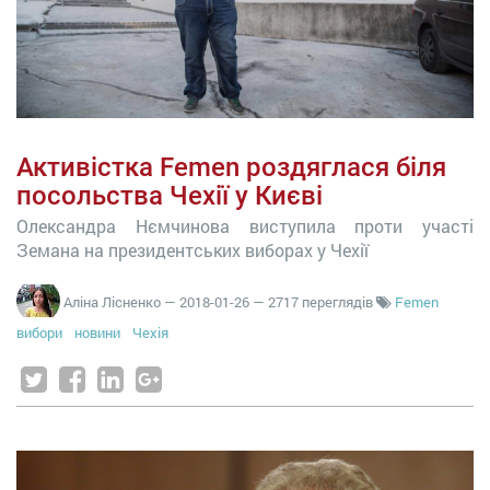
Активістка Femen роздяглася біля
посольства Чехії у Києві
Олександра Нємчинова виступила проти участі
Земана на президентських виборах у Чехії
Аліна Лісненко
—
2018-01-26
— 2717 переглядів
Femen
вибори
новини
Чехія