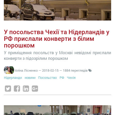
У посольства Чехії та Нідерландів у
РФ прислали конверти з білим
порошком
У приміщення посольств у Москві невідомі прислали
конверти з підозрілим порошком
Аліна Лісненко
—
2018-02-15
— 1884 переглядів
Нідерланди
новини
Посольство
РФ
Чехія