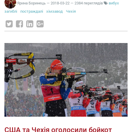
Ярина Боринець
—
2018-03-22
— 2384 переглядів
вибух
загиблі
постраждалі
хімзавод
Чехія
США та Чехія оголосили бойкот