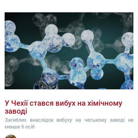
У Чехії стався вибух на хімічному
заводі
Загиблих внаслідок вибуху на чеському заводі не
менше 6 осіб