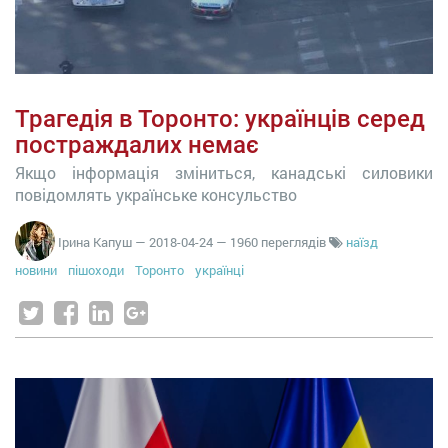
Трагедія в Торонто: українців серед
постраждалих немає
Якщо інформація зміниться, канадські силовики
повідомлять українське консульство
Ірина Капуш
—
2018-04-24
— 1960 переглядів
наїзд
новини
пішоходи
Торонто
українці