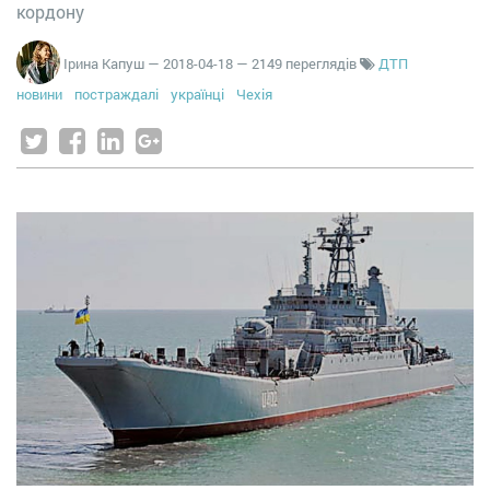
кордону
Ірина Капуш
—
2018-04-18
— 2149 переглядів
ДТП
новини
постраждалі
українці
Чехія