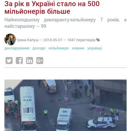
За рік в Україні стало на 500
мільйонерів більше
Наймолодшому декларанту-мільйонеру 7 років, а
найстаршому — 99
Ірина Капуш
—
2018-05-07
— 1847 переглядів
декларування
доходи
мільйонери
новини
українці