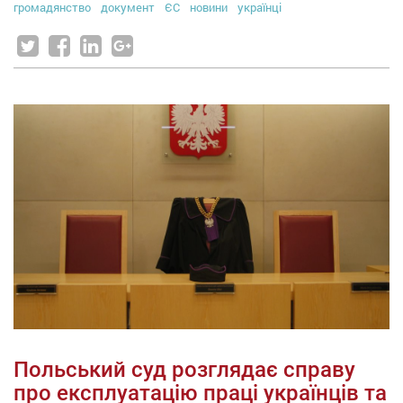
громадянство
документ
ЄС
новини
українці
Польський суд розглядає справу
про експлуатацію праці українців та