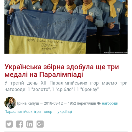
Українська збірна здобула ще три
медалі на Паралімпіаді
У третій день XII Паралімпійських ігор маємо три
нагороди: 1 "золото", 1 "срібло" і 1 "бронзу"
Ірина Капуш
—
2018-03-12
— 1952 переглядів
нагороди
Параолімпійські ігри
спорт
українці