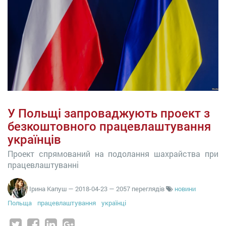
У Польщі запроваджують проект з
безкоштовного працевлаштування
українців
Проект спрямований на подолання шахрайства при
працевлаштуванні
Ірина Капуш
—
2018-04-23
— 2057 переглядів
новини
Польща
працевлаштування
українці