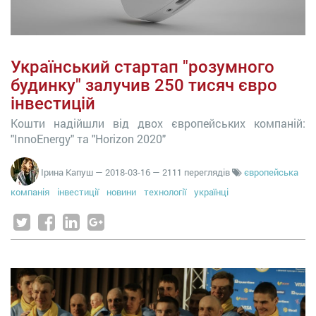
Український стартап "розумного
будинку" залучив 250 тисяч євро
інвестицій
Кошти надійшли від двох європейських компаній:
"InnoEnergy" та "Horizon 2020"
Ірина Капуш
—
2018-03-16
— 2111 переглядів
європейська
компанія
інвестиції
новини
технології
українці