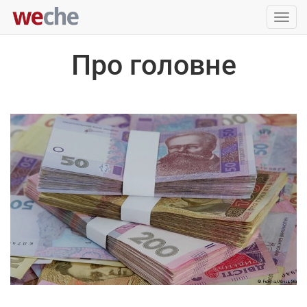
Упра
пере
Про головне