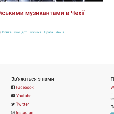
йськими музикантами в Чехії
Onuka
концерт
музика
Прага
Чехія
Зв'яжіться з нами
П
Facebook
W
–
Youtube
е
Twitter
П
Instagram