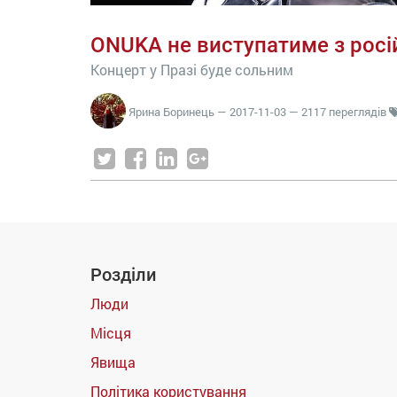
ONUKA не виступатиме з росі
Концерт у Празі буде сольним
Ярина Боринець
—
2017-11-03
— 2117 переглядів
Розділи
Люди
Місця
Явища
Політика користування