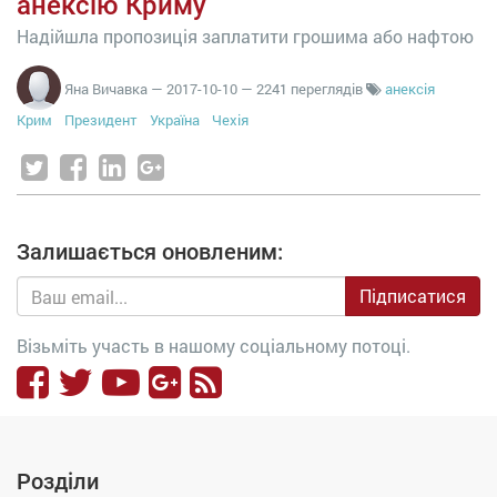
анексію Криму
Надійшла пропозиція заплатити грошима або нафтою
Яна Вичавка
—
2017-10-10
— 2241 переглядів
анексія
Крим
Президент
Україна
Чехія
Залишається оновленим:
Підписатися
Візьміть участь в нашому соціальному потоці.
Розділи