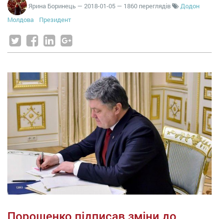
Ярина Боринець
—
2018-01-05
— 1860 переглядів
Додон
Молдова
Президент
Порошенко підписав зміни до