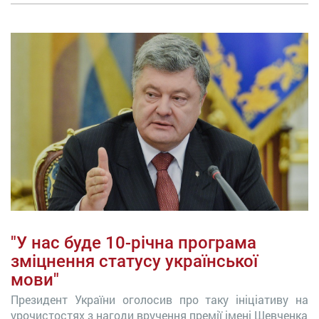
"У нас буде 10-річна програма
зміцнення статусу української
мови"
Президент України оголосив про таку ініціативу на
урочистостях з нагоди вручення премії імені Шевченка