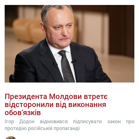
Президента Молдови втретє
відсторонили від виконання
обов'язків
Ігор Додон відмовився підписувати закон про
протидію російській пропаганді