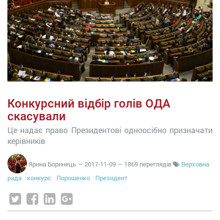
Конкурсний відбір голів ОДА
скасували
Це надає право Президентові одноосібно призначати
керівників
Ярина Боринець
—
2017-11-09
— 1869 переглядів
Верховна
рада
конкурс
Порошенко
Президент