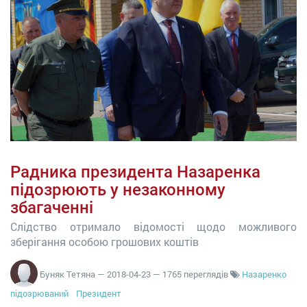
Радника президента Назаренка
підозрюють у незаконному
збагаченні
Слідство отримало відомості щодо можливого
зберігання особою грошових коштів
Буняк Тетяна
—
2018-04-23
— 1765 переглядів
Назаренко
підозрюваний
Президент