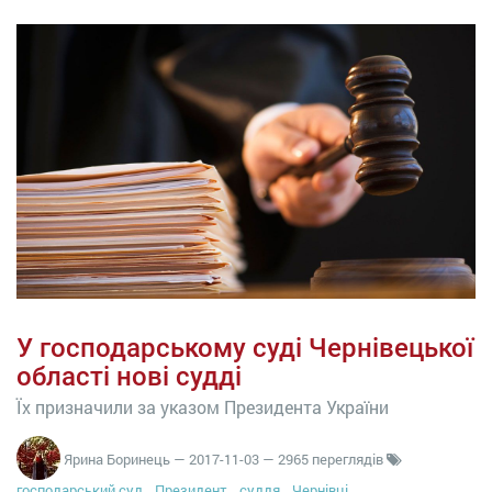
У господарському суді Чернівецької
області нові судді
Їх призначили за указом Президента України
Ярина Боринець
—
2017-11-03
— 2965 переглядів
господарський суд
Президент
суддя
Чернівці