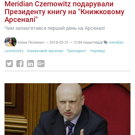
Meridian Czernowitz подарували
Президенту книгу на "Книжковому
Арсеналі"
Чим запам'ятався перший день на Арсеналі
Аліна Лісненко
—
2018-05-31
— 2184 переглядів
meridian
czernowitz
Книжковий Арсенал
Президент
Чернівці