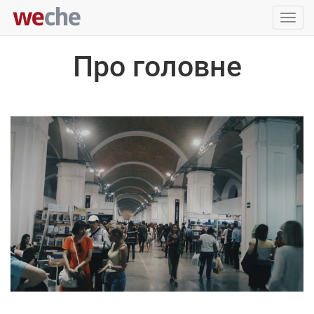
Упра
пере
Про головне