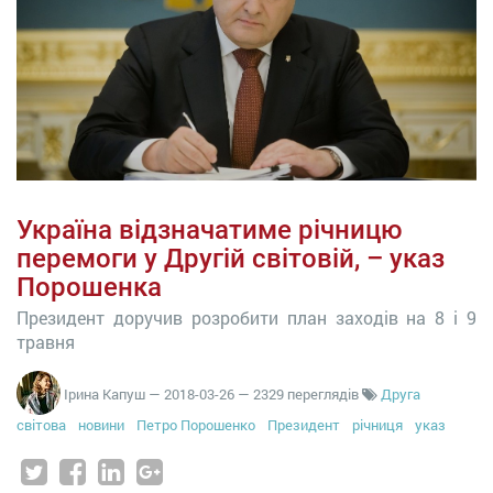
Україна відзначатиме річницю
перемоги у Другій світовій, – указ
Порошенка
Президент доручив розробити план заходів на 8 і 9
травня
Ірина Капуш
—
2018-03-26
— 2329 переглядів
Друга
світова
новини
Петро Порошенко
Президент
річниця
указ