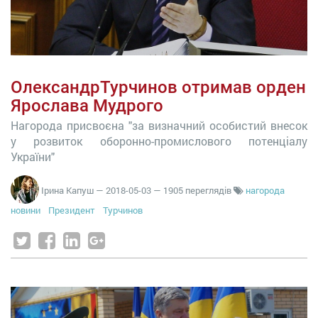
ОлександрТурчинов отримав орден
Ярослава Мудрого
Нагорода присвоєна "за визначний особистий внесок
у розвиток оборонно-промислового потенціалу
України"
Ірина Капуш
—
2018-05-03
— 1905 переглядів
нагорода
новини
Президент
Турчинов