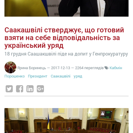
Саакашвілі стверджує, що готовий
взяти на себе відповідальність за
український уряд
18 грудня Саашакшвілі піде на допит у Генпрокуратуру
Ярина Боринець
—
2017-12-13
— 2264 переглядів
Кабмін
Порошенко
Президент
Саакашвілі
уряд