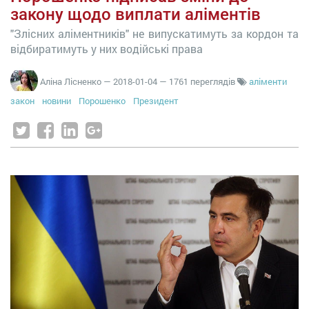
закону щодо виплати аліментів
"Злісних аліментників" не випускатимуть за кордон та
відбиратимуть у них водійські права
Аліна Лісненко
—
2018-01-04
— 1761 переглядів
аліменти
закон
новини
Порошенко
Президент