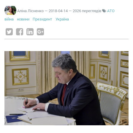
Аліна Лісненко
—
2018-04-14
— 2026 переглядів
АТО
війна
новини
Президент
Україна