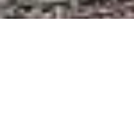
Учора, 10 квітня, у
Чернівецькій області житель
Сторожинця виявив у
придорожній канаві дві
навчальні гранати
Про це повідомляє
"molbuk.ua"
з посиланням на
"Сторожинець.Інфо".
Зазначається, що чоловік виявив в
придорожній канаві два підозрілих