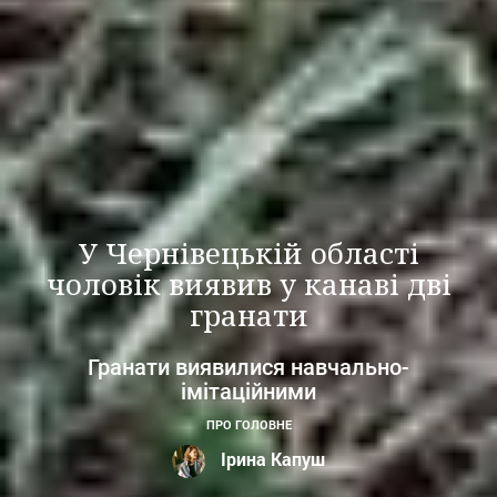
У Чернівецькій області
чоловік виявив у канаві дві
гранати
Гранати виявилися навчально-
імітаційними
ПРО ГОЛОВНЕ
Ірина Капуш