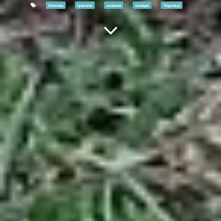
безпека
гранати
новини
поліція
Чернівці