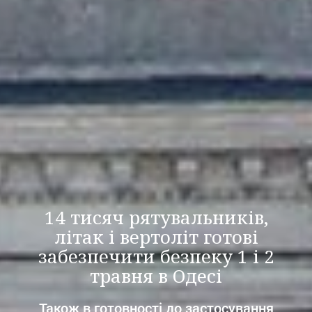
14 тисяч рятувальників,
літак і вертоліт готові
забезпечити безпеку 1 і 2
травня в Одесі
Також в готовності до застосування