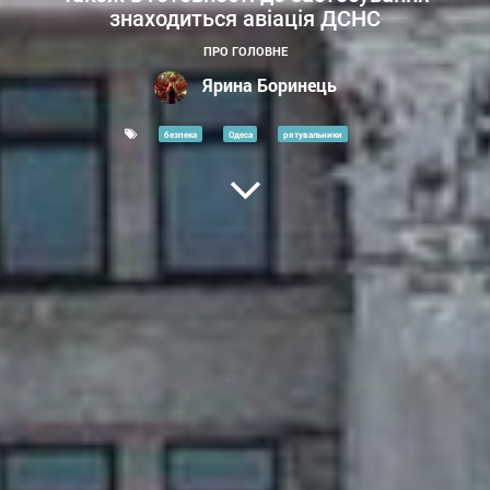
знаходиться авіація ДСНС
ПРО ГОЛОВНЕ
Ярина Боринець
безпека
Одеса
рятувальники