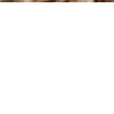
Підрозділи ДСНС переходять
на посилений режим
несення служби на період
травневих свят і річниці
трагедії 2 травня 2014 в
Одесі
Як повідомляє прес-служба ГУ ДСНС України
в Одеській області, такий режим вводиться з
9:00 28 квітня по 9:00 2 травня.
"Посилена готовність сил і засобів