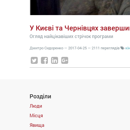
У Києві та Чернівцях заверши
Огляд найцікавіших стрічок програми
Дмитро Сидоренко
—
2017-04-25
— 2111 переглядів
кі
Розділи
Люди
Місця
Явища