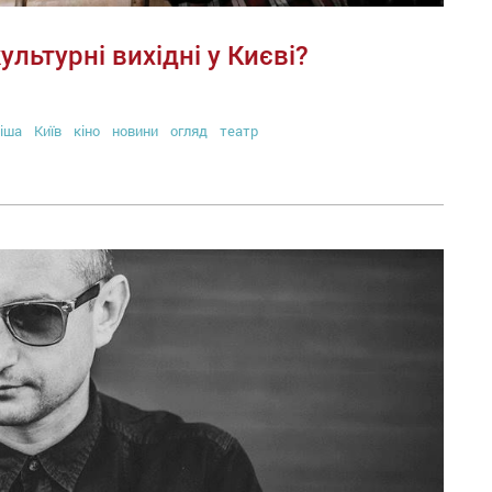
ультурні вихідні у Києві?
іша
Київ
кіно
новини
огляд
театр