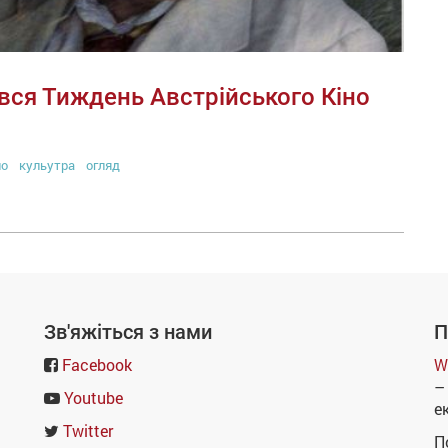
вся Тиждень Австрійського Кіно
но
кульутра
огляд
Зв'яжіться з нами
П
Facebook
W
–
Youtube
е
Twitter
П