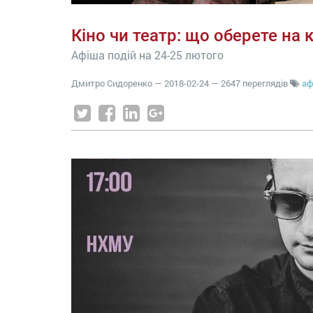
Кіно чи театр: що оберете на к
Афіша подій на 24-25 лютого
Дмитро Сидоренко
—
2018-02-24
— 2647 переглядів
аф