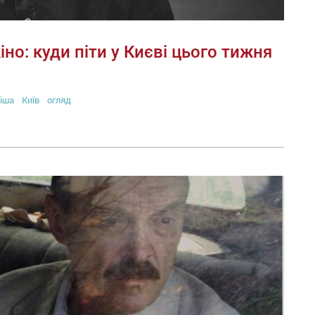
іно: куди піти у Києві цього тижня
іша
Київ
огляд