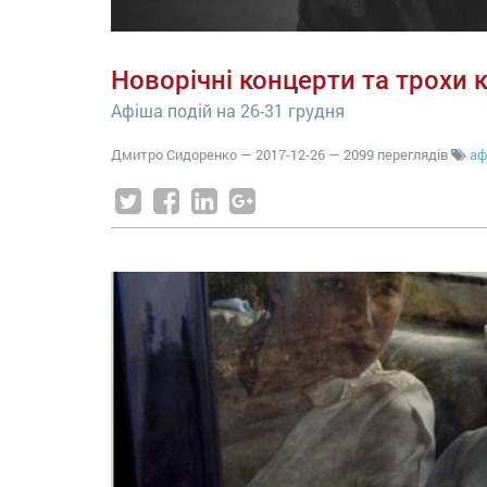
Новорічні концерти та трохи к
Афіша подій на 26-31 грудня
Дмитро Сидоренко
—
2017-12-26
— 2099 переглядів
аф