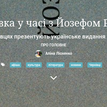
ка у часі з Йозефом
івцях презентують українське видання
ПРО ГОЛОВНЕ
Аліна Лісненко
афіша
культура
література
новини
Чернівці