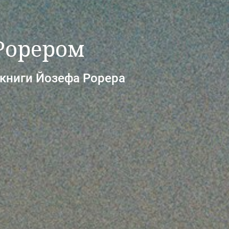
 Рорером
 книги Йозефа Рорера