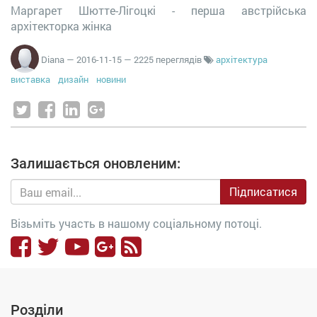
Маргарет Шютте-Лігоцкі - перша австрійська
архітекторка жінка
Diana
—
2016-11-15
— 2225 переглядів
архітектура
виставка
дизайн
новини
Залишається оновленим:
Підписатися
Візьміть участь в нашому соціальному потоці.
Розділи