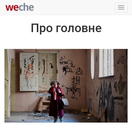
Упра
пере
Про головне