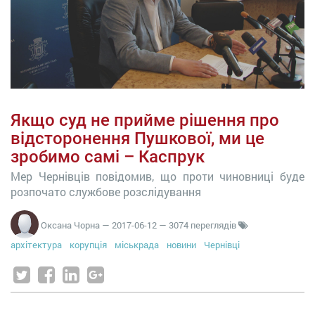
Якщо суд не прийме рішення про
відсторонення Пушкової, ми це
зробимо самі – Каспрук
Мер Чернівців повідомив, що проти чиновниці буде
розпочато службове розслідування
Оксана Чорна
—
2017-06-12
— 3074 переглядів
архітектура
корупція
міськрада
новини
Чернівці