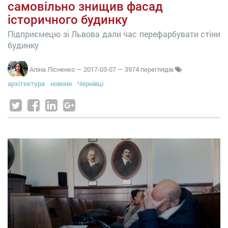
самовільно знищив фасад
історичного будинку
Підприємецю зі Львова дали час перефарбувати стіни
будинку
Аліна Лісненко
—
2017-03-07
— 3974 переглядів
архітектура
новини
Чернівці