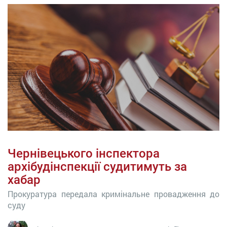
Чернівецького інспектора
архібудінспекції судитимуть за
хабар
Прокуратура передала кримінальне провадження до
суду