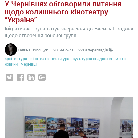
У Чернівцях обговорили питання
щодо колишнього кінотеатру
“Україна”
Ініціативна група готує звернення до Василя Продана
щодо створення робочої групи
Галина Волощук
—
2019-04-23
— 2218 переглядів
архітектура
кінотеатр
культура
культурна спадщина
місто
новини
Чернівці