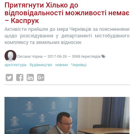
Притягнути Хілько до
відповідальності можливості немає
– Каспрук
Активісти прийшли до мера Чернівців за поясненнями
щодо розслідування у департаменті містобудівного
комплексу та земельних відносин
Оксана Чорна
—
2017-06-26
— 3068 переглядів
архітектура
будівництво
новини
Чернівці