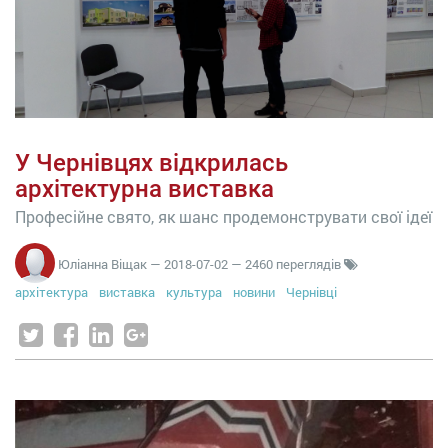
У Чернівцях відкрилась
архітектурна виставка
Професійне свято, як шанс продемонструвати свої ідеї
Юліанна Віщак
—
2018-07-02
— 2460 переглядів
архітектура
виставка
культура
новини
Чернівці