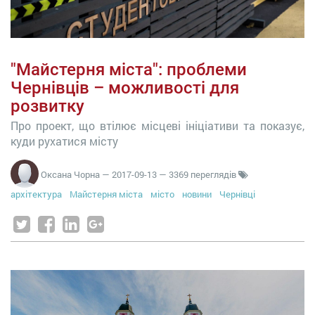
"Майстерня міста": проблеми
Чернівців – можливості для
розвитку
Про проект, що втілює місцеві ініціативи та показує,
куди рухатися місту
Оксана Чорна
—
2017-09-13
— 3369 переглядів
архітектура
Майстерня міста
місто
новини
Чернівці