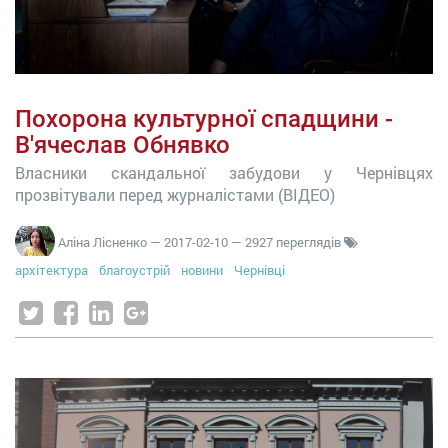
Похорона культурної спадщини -
В'ячеслав Обнявко
Власники скандальної забудови у Чернівцях
прозвітували перед журналістами (ВІДЕО)
Аліна Лісненко
—
2017-02-10
— 2927 переглядів
архітектура
благоустрій
новини
Чернівці