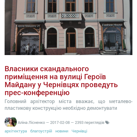
Власники скандального
приміщення на вулиці Героїв
Майдану у Чернівцях проведуть
прес-конференцію
Головний архітектор міста вважає, що металево-
пластикову конструкцію необхідно демонтувати
Аліна Лісненко
—
2017-02-08
— 2393 переглядів
архітектура
благоустрій
новини
Чернівці