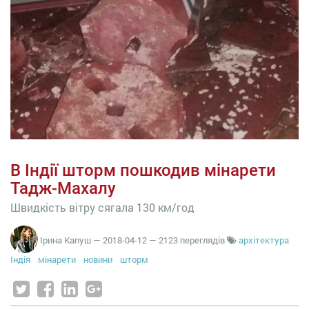
В Індії шторм пошкодив мінарети
Тадж-Махалу
Швидкість вітру сягала 130 км/год
Ірина Капуш
—
2018-04-12
— 2123 переглядів
архітектура
Індія
мінарети
новини
шторм