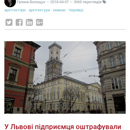
Галина Волощук
—
2018-04-07
— 3065 переглядів
архітектори
архітектура
новини
Чернівці
У Львові підприємця оштрафували