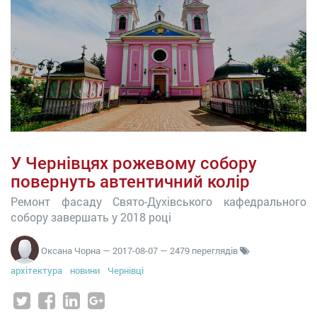
У Чернівцях рожевому собору
повернуть автентичний колір
Ремонт фасаду Свято-Духівського кафедрального
собору завершать у 2018 році
Оксана Чорна
—
2017-08-07
— 2479 переглядів
архітектура
новини
Чернівці