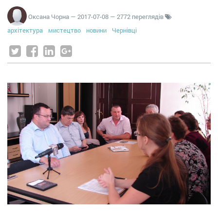
Оксана Чорна
—
2017-07-08
— 2772 переглядів
архітектура
мистецтво
новини
Чернівці