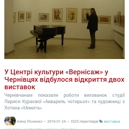
У Центрі культури «Вернісаж» у
Чернівцях відбулося відкриття двох
виставок
Чернівчанам показали роботи вихованок студії
Лариси Кураєвої «Акварель чотирьох» та художниці з
Хотина «Микита»
Аліна Лісненко
—
2018-01-24
— 3325 переглядів
виставка