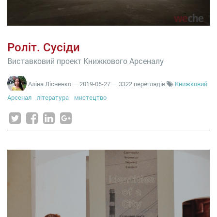
Роліт. Сусіди
Виставковий проект Книжкового Арсеналу
Аліна Лісненко
—
2019-05-27
— 3322 переглядів
Книжковий
Арсенал
література
мистецтво