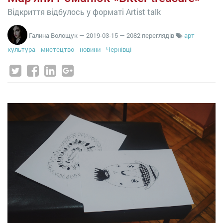
Відкриття відбулось у форматі Artist talk
Галина Волощук
—
2019-03-15
— 2082 переглядів
арт
культура
мистецтво
новини
Чернівці