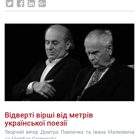
Відверті вірші від метрів
української поезії
Творчий вечір Дмитра Павличка та Івана Малковича
на Meridian Czernowitz