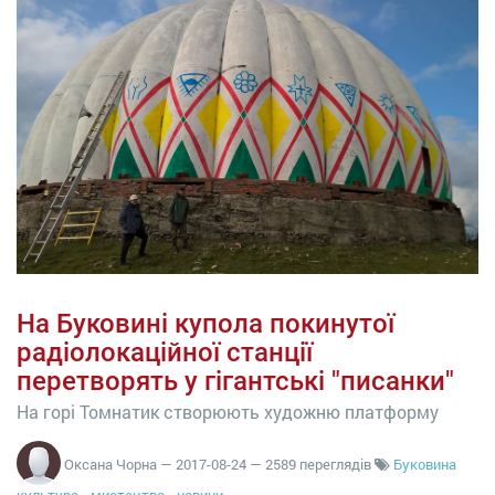
На Буковині купола покинутої
радіолокаційної станції
перетворять у гігантські "писанки"
На горі Томнатик створюють художню платформу
Оксана Чорна
—
2017-08-24
— 2589 переглядів
Буковина