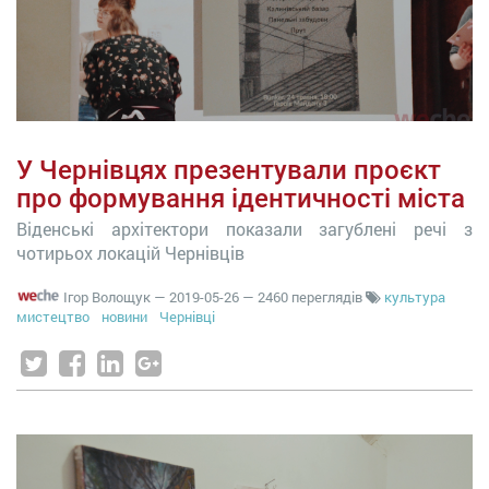
У Чернівцях презентували проєкт
про формування ідентичності міста
Віденські архітектори показали загублені речі з
чотирьох локацій Чернівців
Ігор Волощук
—
2019-05-26
— 2460 переглядів
культура
мистецтво
новини
Чернівці