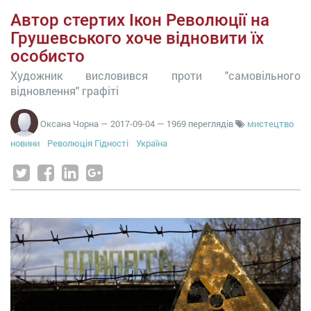
Автор стертих Ікон Революції на
Грушевського хоче відновити їх
особисто
Художник висловився проти "самовільного
відновлення" графіті
Оксана Чорна
—
2017-09-04
— 1969 переглядів
мистецтво
новини
Революція Гідності
Україна