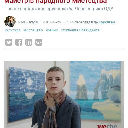
майстрів народного мистецтва
Про це повідомляє прес-служба Чернівецької ОДА
Ірина Капуш
—
2018-04-26
— 2145 переглядів
Буковина
культура
мистецтво
новини
стипендія Президента