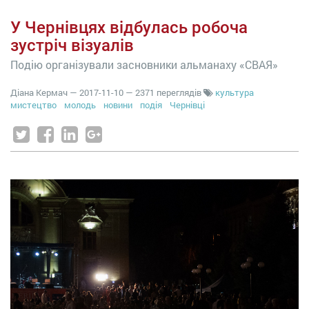
У Чернівцях відбулась робоча
зустріч візуалів
Подію організували засновники альманаху «СВАЯ»
Діана Кермач
—
2017-11-10
— 2371 переглядів
культура
мистецтво
молодь
новини
подія
Чернівці