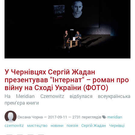
У Чернівцях Сергій Жадан
презентував "Інтернат" – роман про
війну на Сході України (ФОТО)
На Meridian Czernowitz відбулася всеукраїнська
прем'єра книги
Оксана Чорна
—
2017-09-11
— 2731 переглядів
meridian
czernowitz
мистецтво
новини
поезія
Сергій Жадан
Чернівці