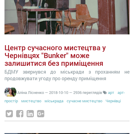
Центр сучасного мистецтва у
Чернівцях "Bunker" може
залишитися без приміщення
БДМУ звернувся до міськради з проханням не
продовжувати угоду про оренду приміщення
Аліна Лісненко
—
2018-10-10
— 2936 переглядів
арт
арт-
простір
мистецтво
міськрада
сучасне мистецтво
Чернівці