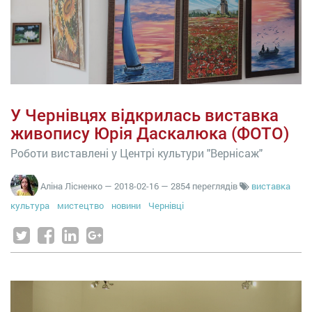
У Чернівцях відкрилась виставка
живопису Юрія Даскалюка (ФОТО)
Роботи виставлені у Центрі культури "Вернісаж"
Аліна Лісненко
—
2018-02-16
— 2854 переглядів
виставка
культура
мистецтво
новини
Чернівці