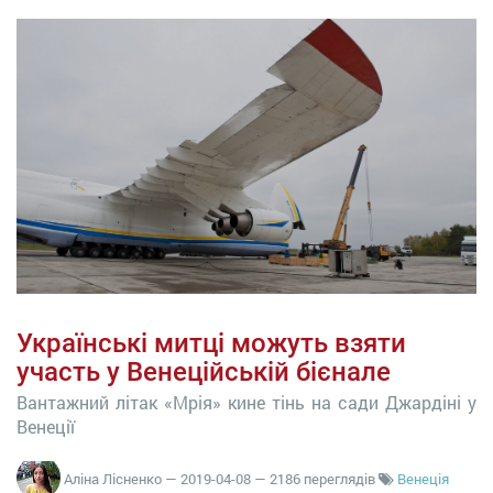
Українські митці можуть взяти
участь у Венеційській бієнале
Вантажний літак «Мрія» кине тінь на сади Джардіні у
Венеції
Аліна Лісненко
—
2019-04-08
— 2186 переглядів
Венеція