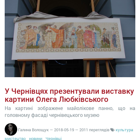
У Чернівцях презентували виставку
картини Олега Любківського
На картині зображене майолікове панно, що на
головному фасаді чернівецького музею
Галина Волощук
—
2018-05-19
— 2011 переглядів
культура
мистецтво
новини
Чернівці