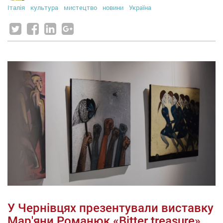
Італія
культура
мистецтво
новини
Україна
У Чернівцях презентували виставку
Мар'яни Романюк «Bitter treasure»