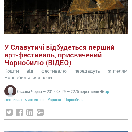
У Славутичі відбудеться перший
арт-фестиваль, присвячений
Чорнобилю (ВІДЕО)
Кошти від фестивалю передадуть жителям
Чорнобильської зони
Оксана Чорна
—
2017-08-29
— 2276 переглядів
арт-
фестивал
мистецтво
Україна
Чорнобиль