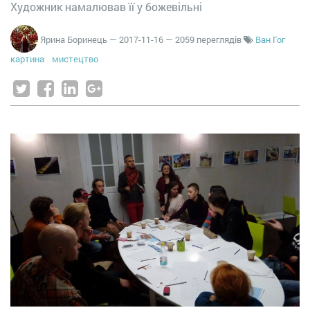
Художник намалював її у божевільні
Ярина Боринець
—
2017-11-16
— 2059 переглядів
Ван Гог
картина
мистецтво