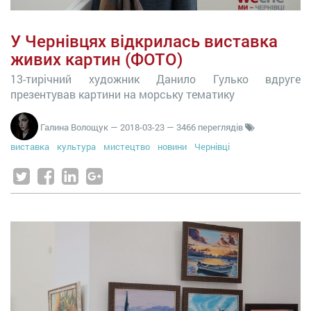
У Чернівцях відкрилась виставка
живих картин (ФОТО)
13-тирічний художник Данило Гулько вдруге
презентував картини на морську тематику
Галина Волощук
—
2018-03-23
— 3466 переглядів
виставка
культура
мистецтво
новини
Чернівці