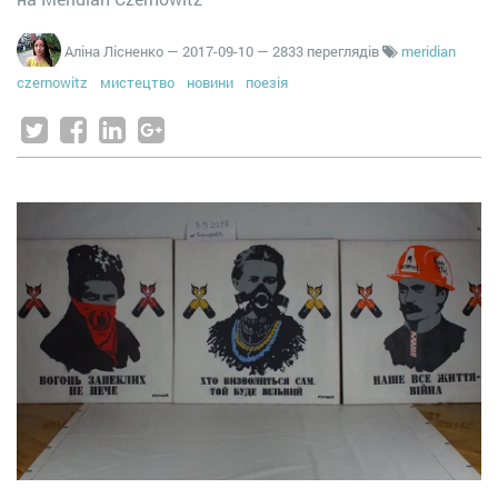
Аліна Лісненко
—
2017-09-10
— 2833 переглядів
meridian
czernowitz
мистецтво
новини
поезія