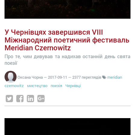
У Чернівцях завершився VIII
Міжнародний поетичний фестиваль
Meridian Czernowitz
Про те, чим дивував та надихав останній день свята
поезії
Оксана Чорна
—
2017-09-11
— 2377 переглядів
meridian
czernowitz
мистецтво
поезія
Чернівці