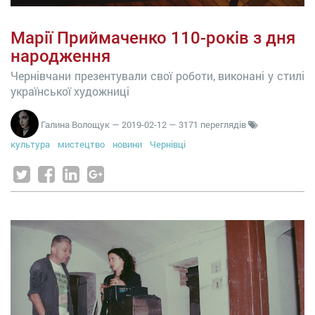
Марії Приймаченко 110-років з дня
народження
Чернівчани презентували свої роботи, виконані у стилі
української художниці
Галина Волощук
—
2019-02-12
— 3171 переглядів
культура
мистецтво
новини
Чернівці