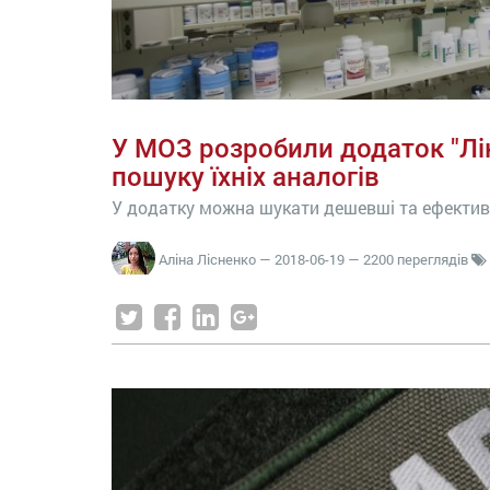
У МОЗ розробили додаток "Лік
пошуку їхніх аналогів
У додатку можна шукати дешевші та ефективн
Аліна Лісненко
—
2018-06-19
— 2200 переглядів