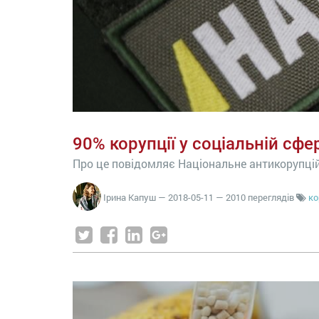
90% корупції у соціальній сф
Про це повідомляє Національне антикорупці
Ірина Капуш
—
2018-05-11
— 2010 переглядів
ко