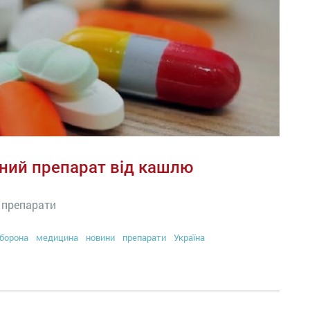
рний препарат від кашлю
2 препарати
борона
медицина
новини
препарати
Україна