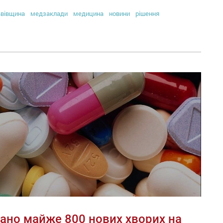
вівщина
медзаклади
медицина
новини
рішення
вано майже 800 нових хворих на