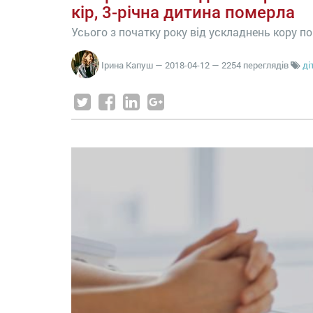
кір, 3-річна дитина померла
Усього з початку року від ускладнень кору п
Ірина Капуш
—
2018-04-12
— 2254 переглядів
ді