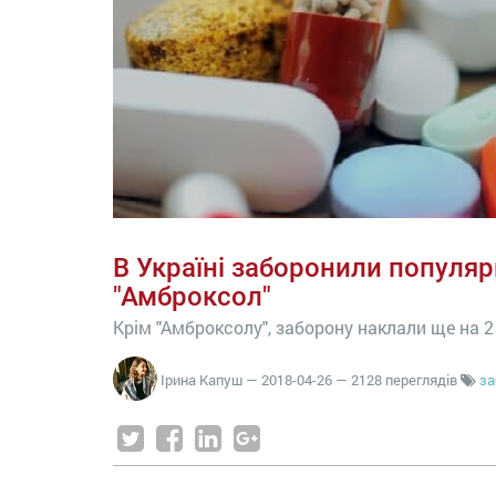
В Україні заборонили популя
"Амброксол"
Крім "Амброксолу", заборону наклали ще на 
Ірина Капуш
—
2018-04-26
— 2128 переглядів
за