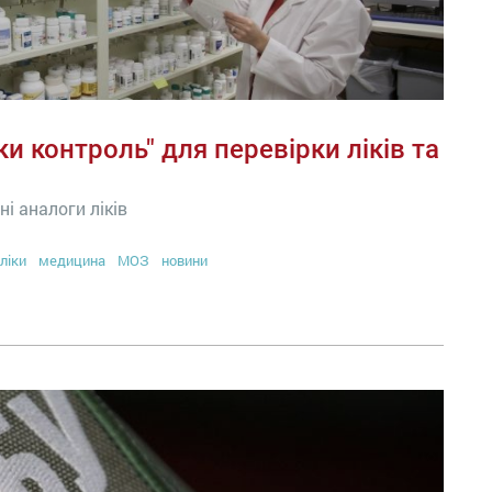
и контроль" для перевірки ліків та
і аналоги ліків
ліки
медицина
МОЗ
новини