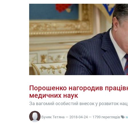
Порошенко нагородив працівн
медичних наук
За вагомий особистий внесок у розвиток на
Буняк Тетяна
—
2018-04-24
— 1799 переглядів
м