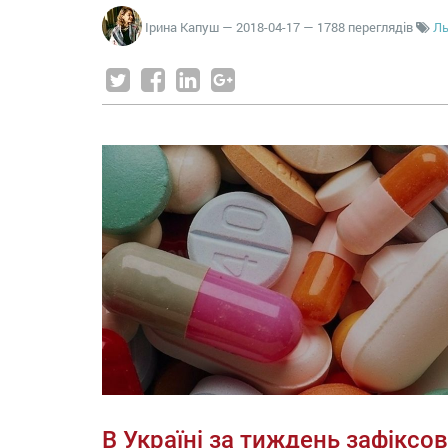
Ірина Капуш
—
2018-04-17
— 1788 переглядів
Ль
В Україні за тиждень зафіксо