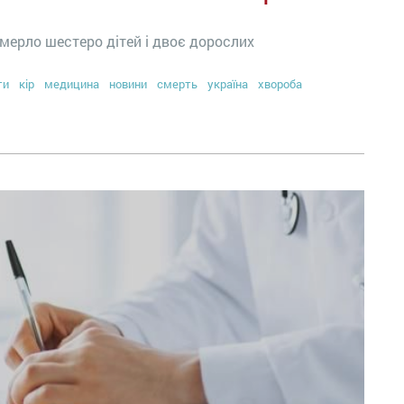
омерло шестеро дітей і двоє дорослих
ти
кір
медицина
новини
смерть
україна
хвороба