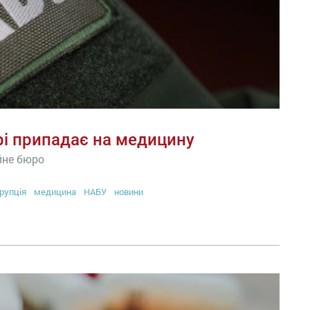
ері припадає на медицину
йне бюро
рупція
медицина
НАБУ
новини