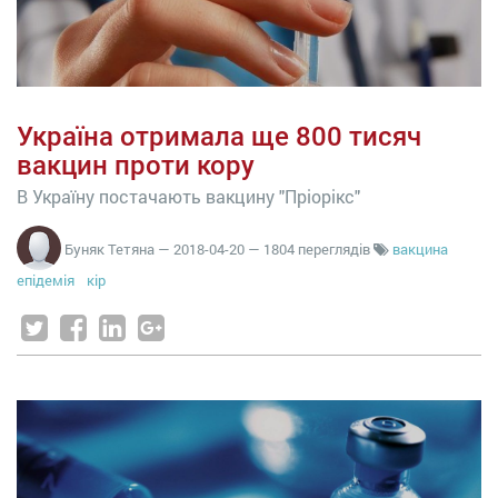
Україна отримала ще 800 тисяч
вакцин проти кору
В Україну постачають вакцину "Пріорікс"
Буняк Тетяна
—
2018-04-20
— 1804 переглядів
вакцина
епідемія
кір