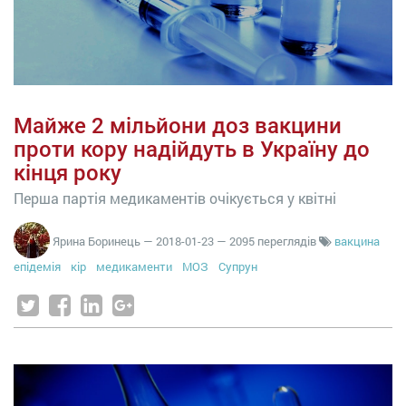
Майже 2 мільйони доз вакцини
проти кору надійдуть в Україну до
кінця року
Перша партія медикаментів очікується у квітні
Ярина Боринець
—
2018-01-23
— 2095 переглядів
вакцина
епідемія
кір
медикаменти
МОЗ
Супрун