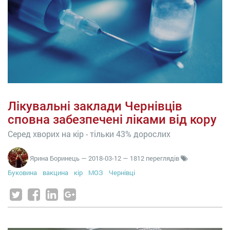
Лікувальні заклади Чернівців
сповна забезпечені ліками від кору
Серед хворих на кір - тільки 43% дорослих
Ярина Боринець
—
2018-03-12
— 1812 переглядів
Буковина
вакцина
кір
МОЗ
Чернівці