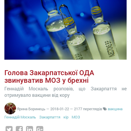
Голова Закарпатської ОДА
звинуватив МОЗ у брехні
Геннадій Москаль розповів, що Закарпаття не
отримувало вакцини від кору
Ярина Боринець
—
2018-01-22
— 2177 переглядів
вакцина
Геннадій Москаль
Закарпаття
кір
МОЗ