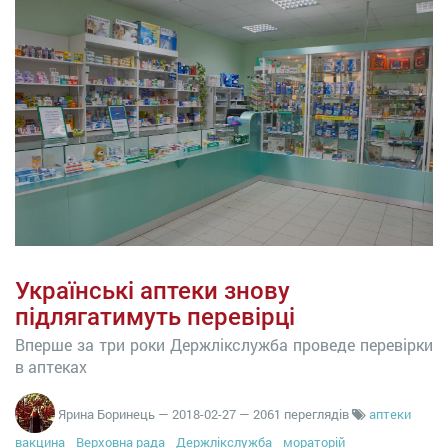
Українські аптеки знову
підлягатимуть перевірці
Вперше за три роки Держлікслужба проведе перевірки
в аптеках
Ярина Боринець
—
2018-02-27
— 2061 переглядів
аптеки
вакцина
Верховна рада
Держлікслужба
мораторій