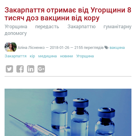
Закарпаття отримає від Угорщини 8
тисяч доз вакцини від кору
Угорщина передасть Закарпаттю гуманітарну
допомогу
Аліна Лісненко
—
2018-01-26
— 2155 переглядів
вакцина
Закарпаття
кір
медицина
новини
Угорщина