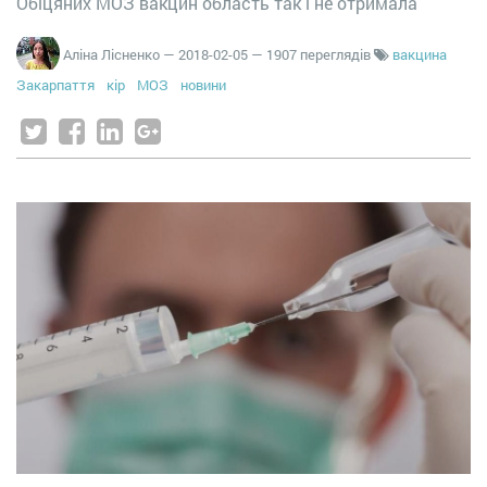
Обіцяних МОЗ вакцин область так і не отримала
Аліна Лісненко
—
2018-02-05
— 1907 переглядів
вакцина
Закарпаття
кір
МОЗ
новини