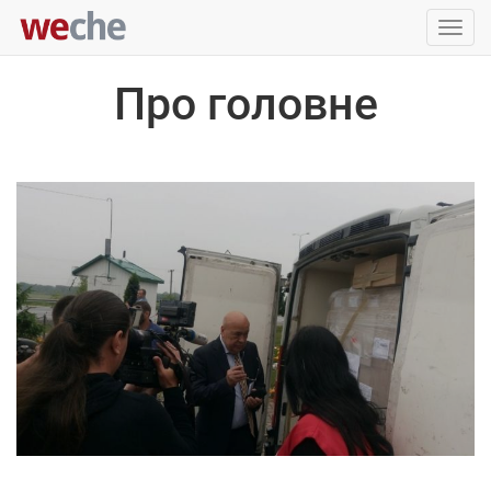
Упра
пере
Про головне