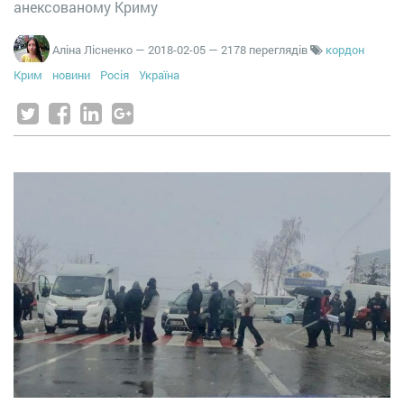
анексованому Криму
Аліна Лісненко
—
2018-02-05
— 2178 переглядів
кордон
Крим
новини
Росія
Україна