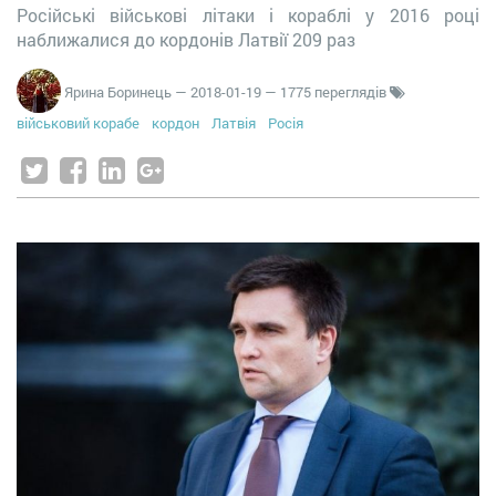
Російські військові літаки і кораблі у 2016 році
наближалися до кордонів Латвії 209 раз
Ярина Боринець
—
2018-01-19
— 1775 переглядів
військовий корабе
кордон
Латвія
Росія