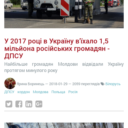
У 2017 році в Україну в'їхало 1,5
мільйона російських громадян -
ДПСУ
Найбільше громадян Молдови відвідали Україну
протягом минулого року
Ярина Боринець
—
2018-01-29
— 2059 переглядів
Білорусь
ДПСУ
кордон
Молдова
Польща
Росія