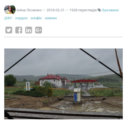
Аліна Лісненко
—
2018-02-21
— 1928 переглядів
Буковина
ДФС
кордон
мінфін
новини