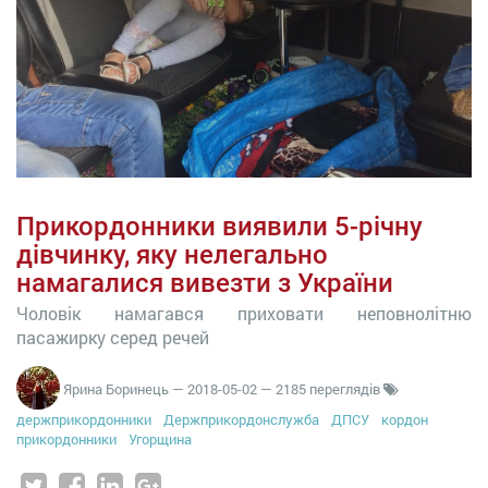
Прикордонники виявили 5-річну
дівчинку, яку нелегально
намагалися вивезти з України
Чоловік намагався приховати неповнолітню
пасажирку серед речей
Ярина Боринець
—
2018-05-02
— 2185 переглядів
держприкордонники
Держприкордонслужба
ДПСУ
кордон
прикордонники
Угорщина