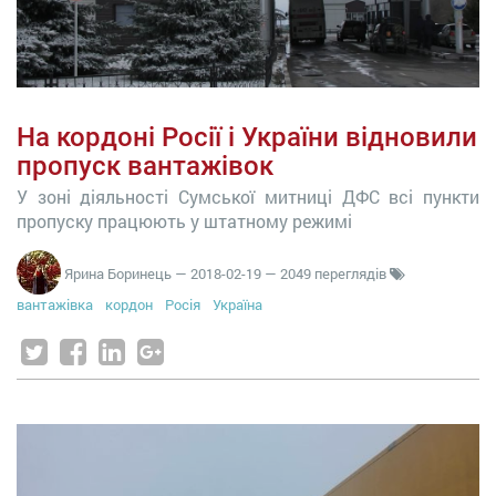
На кордоні Росії і України відновили
пропуск вантажівок
У зоні діяльності Сумської митниці ДФС всі пункти
пропуску працюють у штатному режимі
Ярина Боринець
—
2018-02-19
— 2049 переглядів
вантажівка
кордон
Росія
Україна