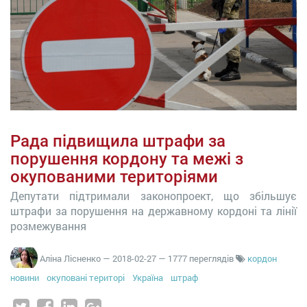
Рада підвищила штрафи за
порушення кордону та межі з
окупованими територіями
Депутати підтримали законопроект, що збільшує
штрафи за порушення на державному кордоні та лінії
розмежування
Аліна Лісненко
—
2018-02-27
— 1777 переглядів
кордон
новини
окуповані територі
Україна
штраф