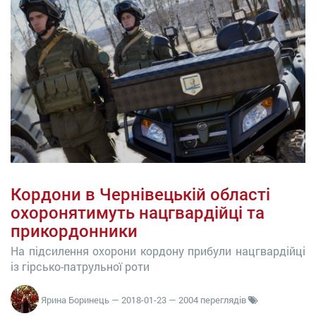
Кордони в Чернівецькій області
охоронятимуть нацгвардійці та
прикордонники
На підсилення охорони кордону прибули нацгвардійці
із гірсько-патрульної роти
Ярина Боринець
—
2018-01-23
— 2004 переглядів