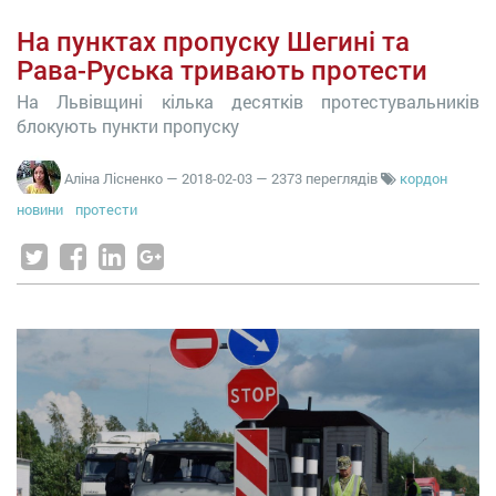
На пунктах пропуску Шегині та
Рава-Руська тривають протести
На Львівщині кілька десятків протестувальників
блокують пункти пропуску
Аліна Лісненко
—
2018-02-03
— 2373 переглядів
кордон
новини
протести