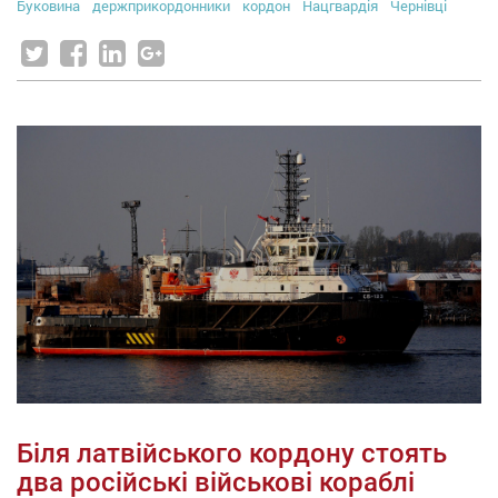
Буковина
держприкордонники
кордон
Нацгвардія
Чернівці
Біля латвійського кордону стоять
два російські військові кораблі