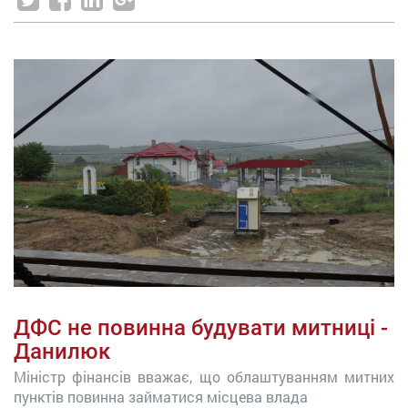
ДФС не повинна будувати митниці -
Данилюк
Міністр фінансів вважає, що облаштуванням митних
пунктів повинна займатися місцева влада