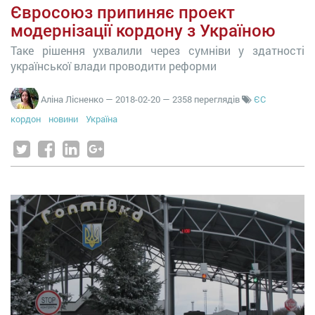
Євросоюз припиняє проект
модернізації кордону з Україною
Таке рішення ухвалили через сумніви у здатності
української влади проводити реформи
Аліна Лісненко
—
2018-02-20
— 2358 переглядів
ЄС
кордон
новини
Україна