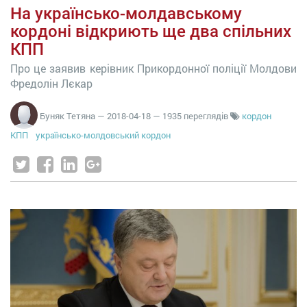
На українсько-молдавському
кордоні відкриють ще два спільних
КПП
Про це заявив керівник Прикордонної поліції Молдови
Фредолін Лєкар
Буняк Тетяна
—
2018-04-18
— 1935 переглядів
кордон
КПП
українсько-молдовський кордон