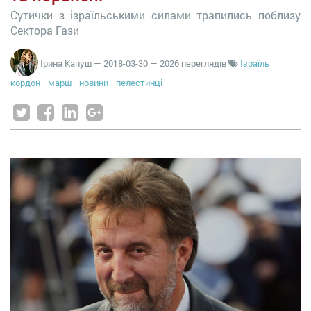
Сутички з ізраїльськими силами трапились поблизу
Сектора Гази
Ірина Капуш
—
2018-03-30
— 2026 переглядів
Ізраїль
кордон
марш
новини
пелестинці