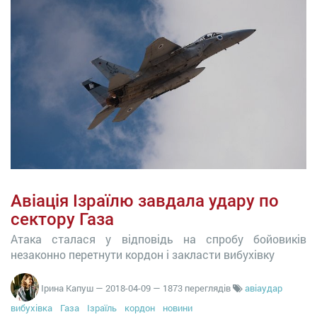
Авіація Ізраїлю завдала удару по
сектору Газа
Атака сталася у відповідь на спробу бойовиків
незаконно перетнути кордон і закласти вибухівку
Ірина Капуш
—
2018-04-09
— 1873 переглядів
авіаудар
вибухівка
Газа
Ізраїль
кордон
новини