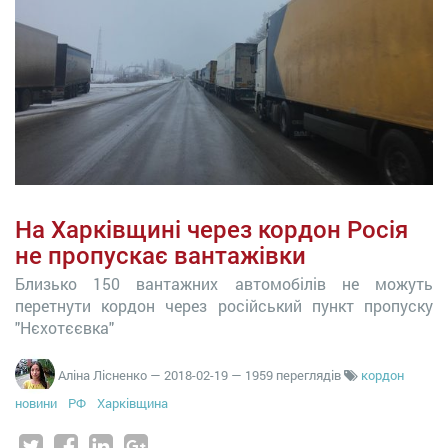
На Харківщині через кордон Росія
не пропускає вантажівки
Близько 150 вантажних автомобілів не можуть
перетнути кордон через російський пункт пропуску
"Нєхотєєвка"
Аліна Лісненко
—
2018-02-19
— 1959 переглядів
кордон
новини
РФ
Харківщина