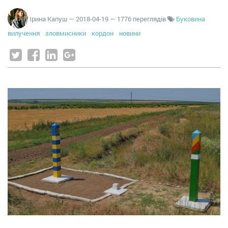
Ірина Капуш
—
2018-04-19
— 1776 переглядів
Буковина
вилучення
зловмисники
кордон
новини