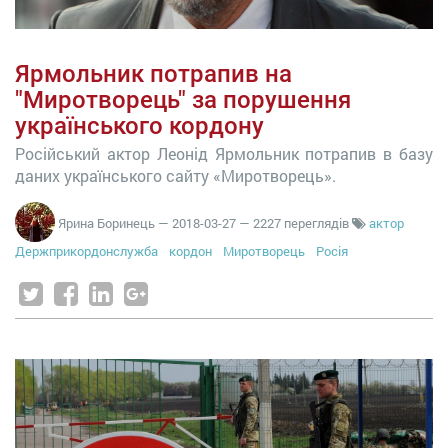
Ярмольник потрапив на
"Миротворець" за порушення
українського кордону
Російський актор Леонід Ярмольник потрапив в базу
даних українського сайту «Миротворець».
Ярина Боринець
—
2018-03-27
— 2227 переглядів
актор
Держприкордонслужба
кордон
Миротворець
Росія