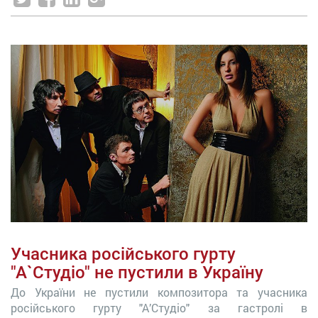
Учасника російського гурту
"А`Студіо" не пустили в Україну
До України не пустили композитора та учасника
російського гурту "А’Студіо" за гастролі в