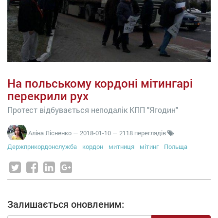
На польському кордоні мітингарі
перекрили рух
Протест відбувається неподалік КПП "Ягодин"
Аліна Лісненко
—
2018-01-10
— 2118 переглядів
Держприкордонслужба
кордон
митниця
мітинг
Польща
Залишається оновленим: