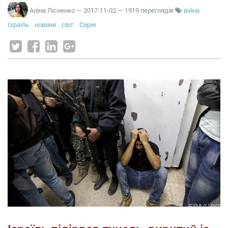
Аліна Лісненко
—
2017-11-02
— 1919 переглядів
війна
Ізраїль
новини
світ
Сирія