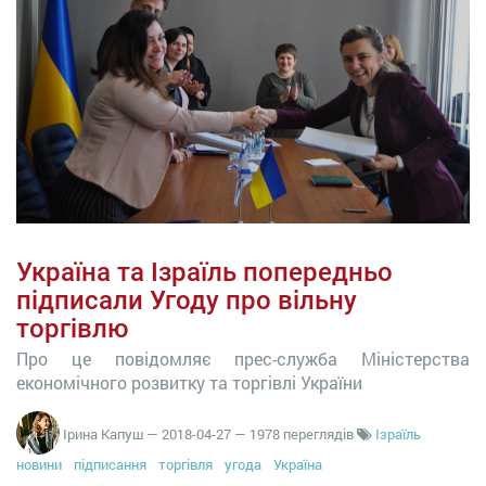
Україна та Ізраїль попередньо
підписали Угоду про вільну
торгівлю
Про це повідомляє прес-служба Міністерства
економічного розвитку та торгівлі України
Ірина Капуш
—
2018-04-27
— 1978 переглядів
Ізраїль
новини
підписання
торгівля
угода
Україна