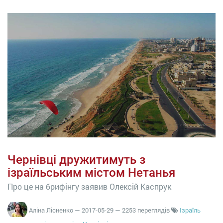
Чернівці дружитимуть з
ізраїльським містом Нетанья
Про це на брифінгу заявив Олексій Каспрук
Аліна Лісненко
—
2017-05-29
— 2253 переглядів
Ізраїль