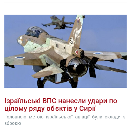
Ізраїльські ВПС нанесли удари по
цілому ряду об'єктів у Сирії
Головною метою ізраїльської авіації були склади зі
зброєю