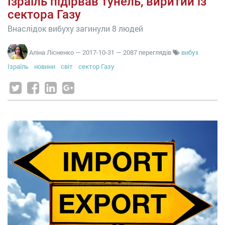
Ізраїль підірвав тунель, виритий із
сектора Газу
Внаслідок вибуху загинули 8 людей
Аліна Лісненко
—
2017-10-31
— 2087 переглядів
вибух
Ізраїль
новини
світ
сектор Газу