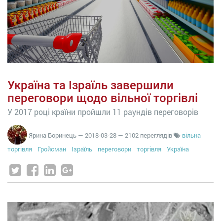
Україна та Ізраїль завершили
переговори щодо вільної торгівлі
У 2017 році країни пройшли 11 раундів переговорів
Ярина Боринець
—
2018-03-28
— 2102 переглядів
вільна
торгівля
Гройсман
Ізраїль
переговори
торгівля
Україна