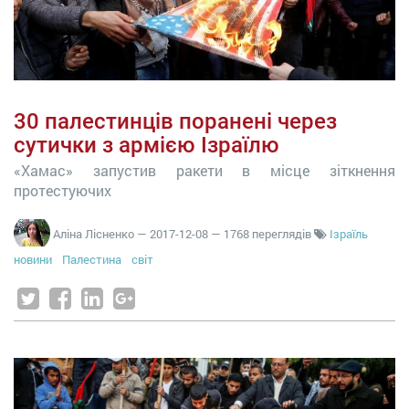
30 палестинців поранені через
сутички з армією Ізраїлю
«Хамас» запустив ракети в місце зіткнення
протестуючих
Аліна Лісненко
—
2017-12-08
— 1768 переглядів
Ізраїль
новини
Палестина
світ