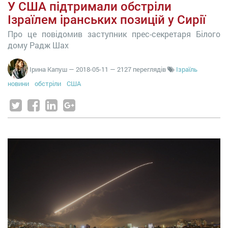
У США підтримали обстріли
Ізраїлем іранських позицій у Сирії
Про це повідомив заступник прес-секретаря Білого
дому Радж Шах
Ірина Капуш
—
2018-05-11
— 2127 переглядів
Ізраїль
новини
обстріли
США