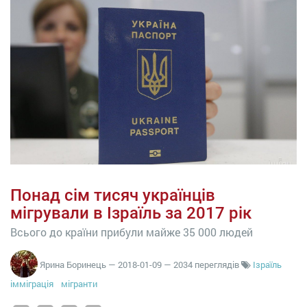
Понад сім тисяч українців
мігрували в Ізраїль за 2017 рік
Всього до країни прибули майже 35 000 людей
Ярина Боринець
—
2018-01-09
— 2034 переглядів
Ізраїль
імміграція
мігранти