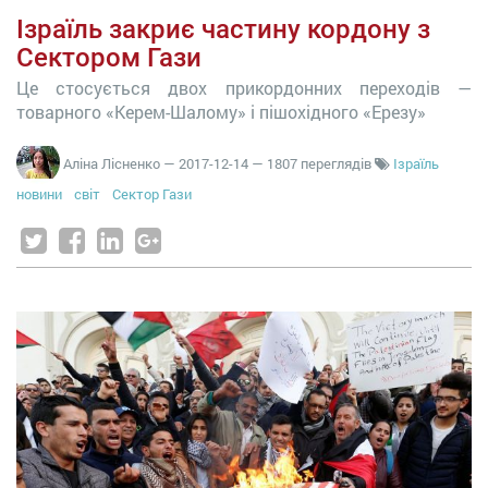
Ізраїль закриє частину кордону з
Сектором Гази
Це стосується двох прикордонних переходів —
товарного «Керем-Шалому» і пішохідного «Ерезу»
Аліна Лісненко
—
2017-12-14
— 1807 переглядів
Ізраїль
новини
світ
Сектор Гази