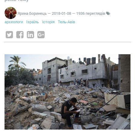
Ярина Боринець
—
2018-01-08
— 1936 переглядів
археологи
Ізраїль
історія
Тель-Авів