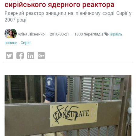
сирійського ядерного реактора
Ядерний реактор знищили на північному сході Сирії у
2007 році
Аліна Лісненко
—
2018-03-21
— 1830 переглядів
Ізраїль
новини
Сирія