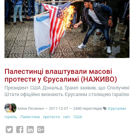
Палестинці влаштували масові
протести у Єрусалимі (НАЖИВО)
Президент США Дональд Трамп заявив, що Сполучені
Штати офіційно визнають Єрусалим столицею Ізраїлю
Аліна Лісненко
—
2017-12-07
— 2440 переглядів
Єрусалим
Ізраїль
Палестина
протести
світ
США