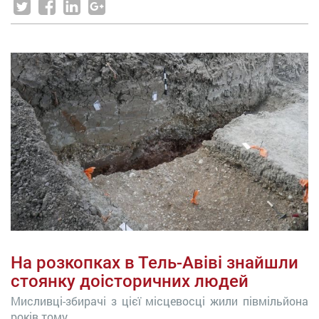
На розкопках в Тель-Авіві знайшли
стоянку доісторичних людей
Мисливці-збирачі з цієї місцевосці жили півмільйона
років тому