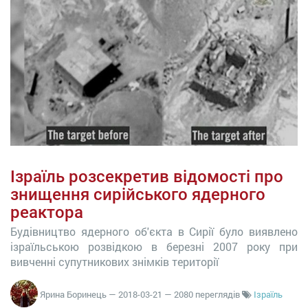
Ізраїль розсекретив відомості про
знищення сирійського ядерного
реактора
Будівництво ядерного об'єкта в Сирії було виявлено
ізраїльською розвідкою в березні 2007 року при
вивченні супутникових знімків території
Ярина Боринець
—
2018-03-21
— 2080 переглядів
Ізраїль