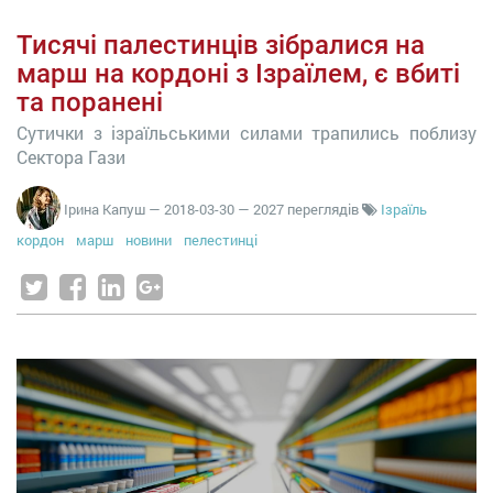
Тисячі палестинців зібралися на
марш на кордоні з Ізраїлем, є вбиті
та поранені
Сутички з ізраїльськими силами трапились поблизу
Сектора Гази
Ірина Капуш
—
2018-03-30
— 2027 переглядів
Ізраїль
кордон
марш
новини
пелестинці