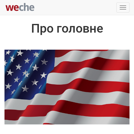
Упра
пере
Про головне