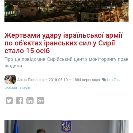
Жертвами удару ізраїльської армії
по об'єктах іранських сил у Сирії
стало 15 осіб
Про це повідомив Сирійський центр моніторингу прав
людини
Аліна Лісненко
—
2018-05-10
— 1884 переглядів
Ізраїль
новини
Сирія