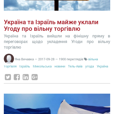
Україна та Ізраїль майже уклали
Угоду про вільну торгівлю
Україна та Ізраїль вийшли на фінішну пряму в
переговорах щодо укладення Угоди про вільну
торгівлю
Яна Вичавка
—
2017-09-28
— 1900 переглядів
вільна
торгівля
Ізраїль
Микольська
новини
Тель-Авів
угода
Україна