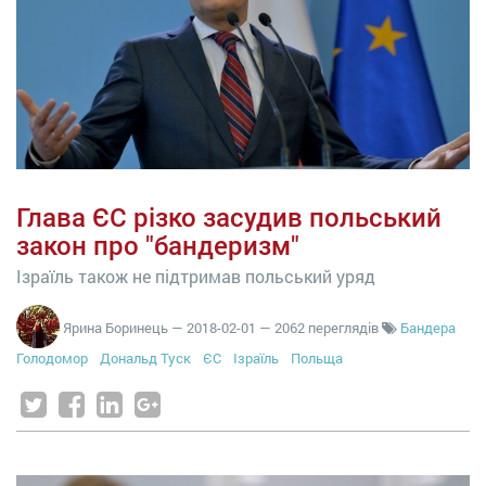
Глава ЄС різко засудив польський
закон про "бандеризм"
Ізраїль також не підтримав польський уряд
Ярина Боринець
—
2018-02-01
— 2062 переглядів
Бандера
Голодомор
Дональд Туск
ЄС
Ізраїль
Польща