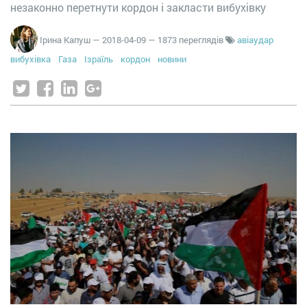
незаконно перетнути кордон і закласти вибухівку
Ірина Капуш
—
2018-04-09
— 1873 переглядів
авіаудар
вибухівка
Газа
Ізраїль
кордон
новини