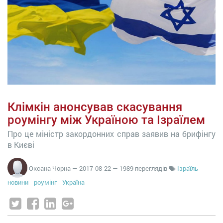
Клімкін анонсував скасування
роумінгу між Україною та Ізраїлем
Про це міністр закордонних справ заявив на брифінгу
в Києві
Оксана Чорна
—
2017-08-22
— 1989 переглядів
Ізраїль
новини
роумінг
Україна