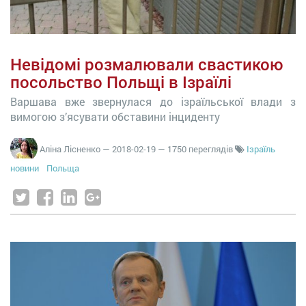
Невідомі розмалювали свастикою
посольство Польщі в Ізраїлі
Варшава вже звернулася до ізраїльської влади з
вимогою з’ясувати обставини інциденту
Аліна Лісненко
—
2018-02-19
— 1750 переглядів
Ізраїль
новини
Польща