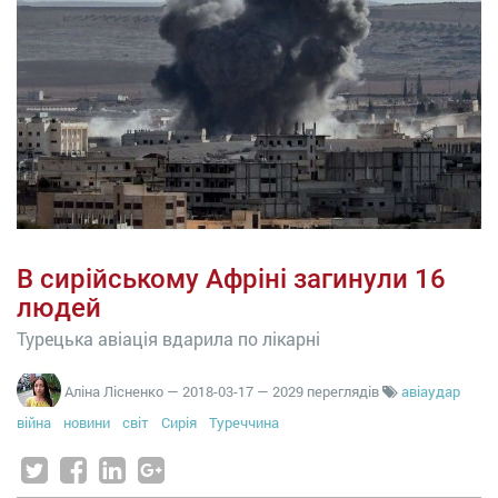
В сирійському Афріні загинули 16
людей
Турецька авіація вдарила по лікарні
Аліна Лісненко
—
2018-03-17
— 2029 переглядів
авіаудар
війна
новини
світ
Сирія
Туреччина