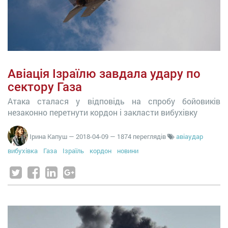
Авіація Ізраїлю завдала удару по
сектору Газа
Атака сталася у відповідь на спробу бойовиків
незаконно перетнути кордон і закласти вибухівку
Ірина Капуш
—
2018-04-09
— 1874 переглядів
авіаудар
вибухівка
Газа
Ізраїль
кордон
новини