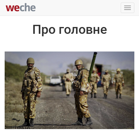
Упра
пере
Про головне