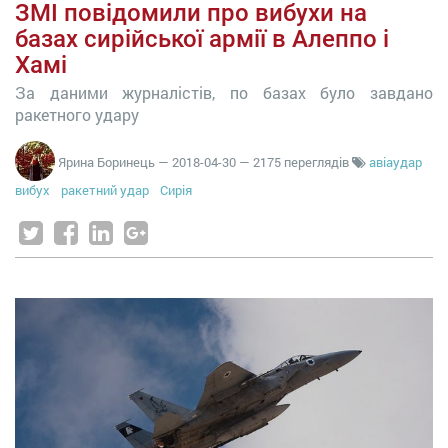
ЗМІ повідомили про вибухи на
базах сирійської армії в Алеппо і
Хамі
За даними журналістів, по базах було завдано
ракетного удару
Ярина Боринець
—
2018-04-30
— 2175 переглядів
авіаудар
вибух
ракетний удар
Сирія