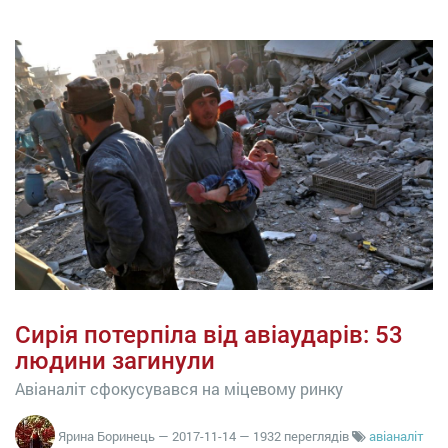
Сирія потерпіла від авіаударів: 53
людини загинули
Авіаналіт сфокусувався на міцевому ринку
Ярина Боринець
—
2017-11-14
— 1932 переглядів
авіаналіт