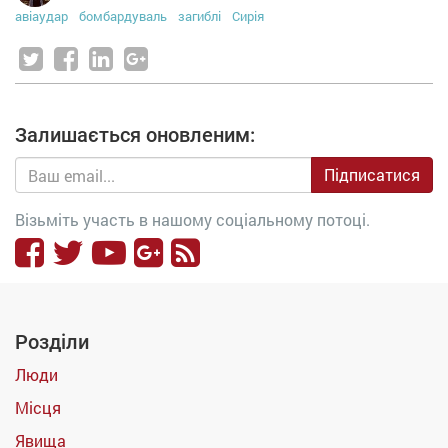
авіаудар
бомбардуваль
загиблі
Сирія
Залишається оновленим:
Підписатися
Візьміть участь в нашому соціальному потоці.
Розділи
Люди
Місця
Явища